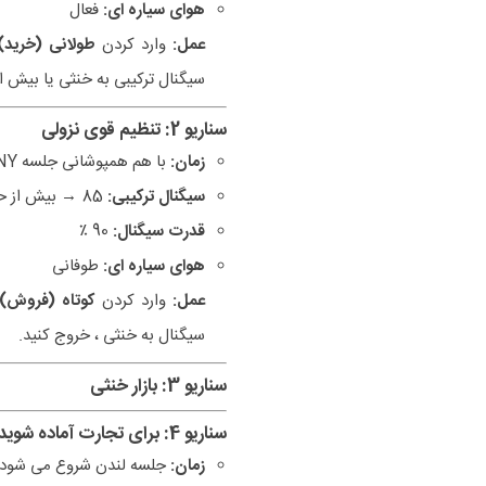
هوای سیاره ای:
فعال
عمل:
وارد کردن
طولانی (خرید)
سیگنال ترکیبی به خنثی یا بیش 
سناریو 2: تنظیم قوی نزولی
زمان:
با هم همپوشانی جلسه NY
سیگنال ترکیبی:
85 → بیش از حد
قدرت سیگنال:
90 ٪
هوای سیاره ای:
طوفانی
عمل:
وارد کردن
کوتاه (فروش)
سیگنال به خنثی ، خروج کنید.
سناریو 3: بازار خنثی
سناریو 4: برای تجارت آماده شوید
زمان:
جلسه لندن شروع می شود