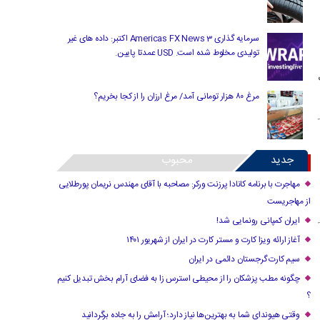
سرمایه گذاری Americas FX News 3 اکتبر: داده های غیر
تولیدی مخلوط شده است. USD عمدتا پایین.
مرغ ۸۰ هزار تومانی آمد/ مرغ ارزان را از کجا بخریم؟
جدید
محبوب
مهاجرت با برنامه کانادا پرزنت ورکر: مصاحبه با آقای مهندس نریمان پورطلایی
از مهاجریست
ایران کمپانی رونمایی شد!
آغاز ارائه ویزا کارت و مستر کارت در ایران از شهریور ۱۴۰۱
سیم کارت گرجستان دائمی در ایران
چگونه مطب پزشکان را از محیطی استرس زا به فضای آرام بخش تبدیل کنیم
؟
وقتی هیوندای شما به بهترین‌ها نیاز دارد؛ آرامش را به جاده برگردانید