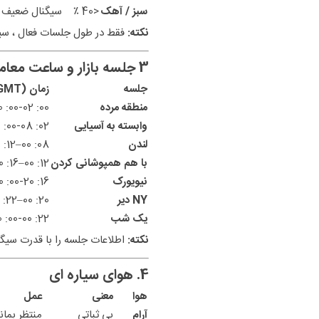
سبز / آهک
<40 ٪
سیگنال ضعیف ،
نکته:
فقط در طول جلسات فعال ، سیگ
3 جلسه بازار و ساعت معاملاتی
جلسه
زمان (GMT)
منطقه مرده
00: 00-02: 00
وابسته به آسیایی
02: 00-08: 00
لندن
08: 00–12: 00
با هم همپوشانی کردن
12: 00–16: 00
نیویورک
16: 00-20: 00
NY دیر
20: 00–22: 00
یک شب
22: 00-00: 00
نکته:
اطلاعات جلسه را با قدرت سیگنا
4. هوای سیاره ای
هوا
معنی
عمل
آرام
بی ثباتی
منتظر بمان