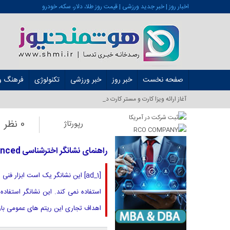
اخبار روز | خبر جدید ورزشی | قیمت روز طلا، دلار، سکه، خودرو
صفحه نخست
خبر روز
خبر ورزشی
تکنولوژی
فرهنگ و 
آغاز ارائه ویزا کارت و مستر کارت در ایران از شهریو_
0 نظر
رپورتاژ
راهنمای نشانگر اخترشناسی Adavanced – استراتژی های معاملاتی – 22 سپتامبر 2025
[ad_1] این نشانگر یک است ابزار
استفاده نمی کند. این نشانگر استفاد
اهداف تجاری این ریتم های عمومی باز