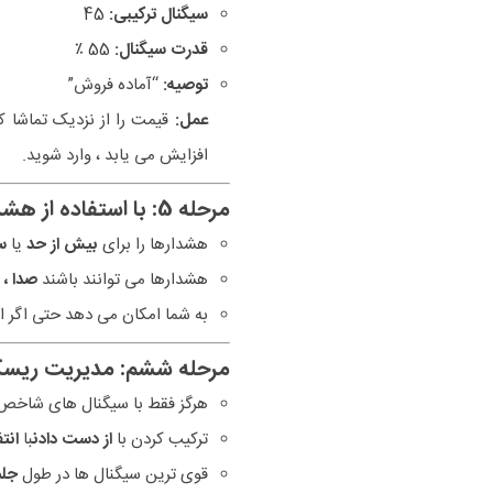
سیگنال ترکیبی:
45
قدرت سیگنال:
55 ٪
توصیه:
“آماده فروش”
عمل:
قیمت را از نزدیک تماشا کن
افزایش می یابد ، وارد شوید.
مرحله 5: با استفاده از هشدارها
هشدارها را برای
بیش از حد
یا
س
هشدارها می توانند باشند
صدا ، ف
به شما امکان می دهد حتی اگر از
مرحله ششم: مدیریت ریس
هرگز فقط با سیگنال های شاخص 
ترکیب کردن با
از دست دادن
با
انتف
قوی ترین سیگنال ها در طول
جلس