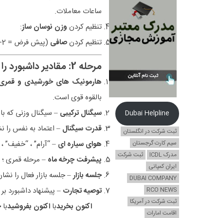
ساعات معاملات.
تنظیم کردن
وزن نوسان ساز
:
تنظیم کردن
صافی
(پیش فرض = 2-3 میله). مقدار بالاتر نویز را کاهش می دهد اما سیگنال ها را تاخیر می کند.
مرحله 2: مقادیر داشبورد را درک کنید
هارمونیک های خورشیدی و قمری
بالقوه قوی است.
سیگنال ترکیبی
– سیگنال وزنی که با
Dubai Helpline
قدرت سیگنال
– اعتماد به نفس را نشان می دهد. بالا (> 70 ٪
ثبت شرکت در انگلستان
سیم کارت گرجستان
هوای سیاره ای
– “آرام” ، “خفیف” ،
مدرک ICDL
ثبت شرکت
پیشرفت چرخه ماه
– مرحله قمری ؛ م
ایران کمپانی
جلسه بازار
– جلسه بازار فعال را نشا
DUBAI COMPANY
RCO NEWS
توصیه تجارت
– پیشنهاد داشبورد بر
ثبت شرکت در آمریکا
اکنون بخرید
با
اکنون بفروشید
با
خ
اقامت امارات