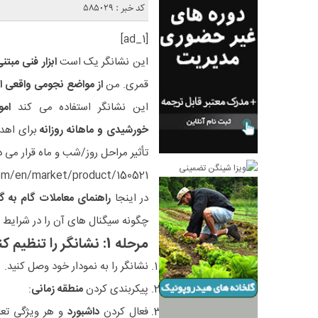
کد خبر : 585029
[ad_1]
این نشانگر یک است
ابزار فنی مبت
قمری. من
از مواضع نجومی واقعی ا
این نشانگر استفاده می کند
ام
خورشیدی و ماهانه روزانه
برای اهدا
تأثیر مراحل روز/شب و ماه قرار می د
m/en/market/product/150521
در اینجا
راهنمای معاملات گام به گ
چگونه سیگنال های آن را در شرایط وا
مرحله 1: نشانگر را تنظیم کنید
نشانگر را به نمودار خود وصل کنید.
پیکربندی کردن
منطقه زمانی
:
فعال کردن
داشبورد
و هر ویژگی تعا