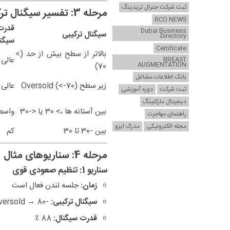
ثبت شرکت جنرال تریدینگ
مرحله 3: تفسیر سیگنال ترکیبی
RCO NEWS
قدرت
Dubai Business
سیگنال ترکیبی
Directory
سیگن
Certificate
بالاتر از سطح بیش از حد (>
عالی
BREAST
AUGMENTATION
70)
بانک اطلاعات مشاغل
زیر سطح Oversold (<-70)
عالی
ثبت شرکت
دوره آموزشی
دیجیتال مارکتینگ
بین آستانه ها ،> 30 یا <-30
واسط
راهنمای مهاجرت
مجله الکترونیکی
مدرک ایزو
بین -30 تا 30
کم
مرحله 4: سناریوهای مثال
سناریو 1: تنظیم صعودی قوی
زمان:
جلسه لندن فعال است
سیگنال ترکیبی:
-80 → Oversold
قدرت سیگنال:
88 ٪