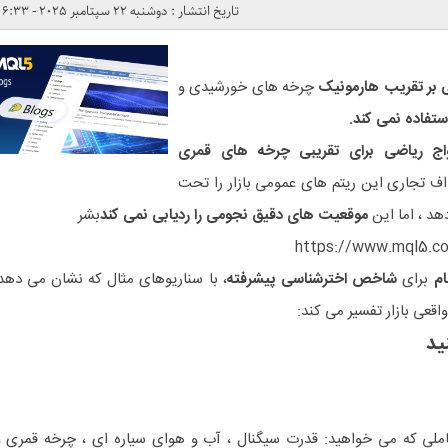
تاریخ انتشار : دوشنبه 22 سپتامبر 2025 - 6:33
نی بر تقریب هارمونیک
چرخه های خورشیدی و
ستفاده نمی کند.
واج ریاضی برای تقریبی چرخه های قمری
ف تجاری این ریتم های عمومی بازار را تحت
هد ، اما این
موقعیت های دقیق نجومی را ردیابی نمی کند
بشر
https://www.mql5.co
ام
برای
شاخص اخترشناسی پیشرفته
، با سناریوهای مثال که نشان می دهد
قعی بازار تفسیر می کند:
ملی که می خواهید: قدرت سیگنال ، آب و هوای سیاره ای ، چرخه قمری ،