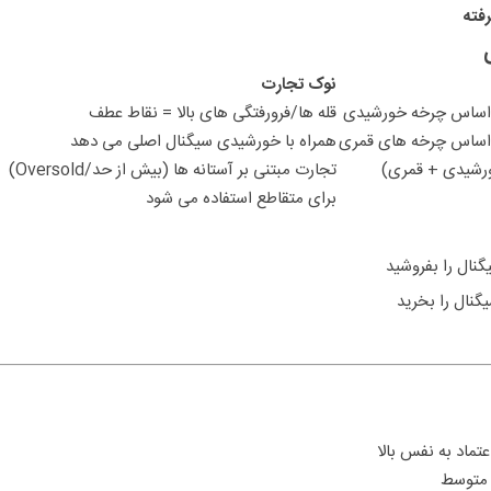
فته
نوک تجارت
ر اساس چرخه خورشیدی
قله ها/فرورفتگی های بالا = نقاط عطف
ر اساس چرخه های قمری
همراه با خورشیدی سیگنال اصلی می دهد
ورشیدی + قمری)
تجارت مبتنی بر آستانه ها (بیش از حد/Oversold)
برای متقاطع استفاده می شود
تماد به نفس بالا
 متوسط