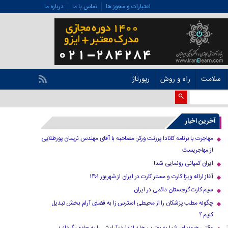
اعتبارات و مجوز ها
تماس با ما
درباره ما
سلامت
راه و روش
رپورتاژ
آخرین اخبار
مهاجرت با برنامه کانادا پرزنت ورکر: مصاحبه با آقای مهندس نریمان پورطلایی
از مهاجریست
ایران کمپانی رونمایی شد!
آغاز ارائه ویزا کارت و مستر کارت در ایران از شهریور ۱۴۰۱
سیم کارت گرجستان دائمی در ایران
چگونه مطب پزشکان را از محیطی استرس زا به فضای آرام بخش تبدیل
کنیم ؟