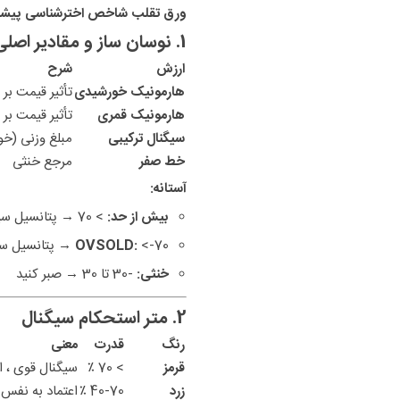
ورق تقلب شاخص اخترشناسی پیشر
1. نوسان ساز و مقادیر اصلی
ارزش
شرح
هارمونیک خورشیدی
تأثیر قیمت ب
هارمونیک قمری
تأثیر قیمت ب
سیگنال ترکیبی
مبلغ وزنی (خ
خط صفر
مرجع خنثی
آستانه:
بیش از حد:
> 70 → پتانسیل سیگنال را بفروشید
<-70 → پتانسیل سیگنال را بخرید
OVSOLD:
خنثی:
-30 تا 30 → صبر کنید
2. متر استحکام سیگنال
رنگ
قدرت
معنی
قرمز
> 70 ٪
سیگنال قوی ، اع
زرد
40-70 ٪
اعتماد به نفس