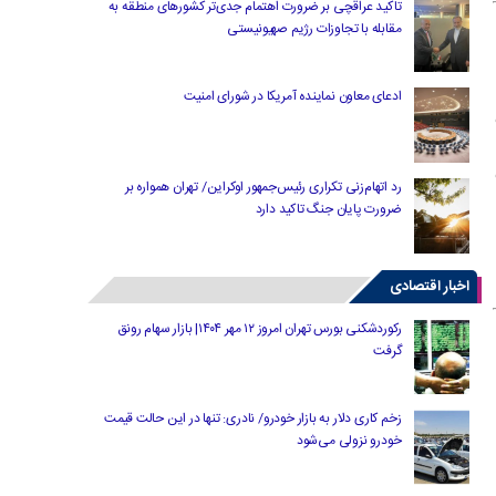
تاکید عراقچی بر ضرورت اهتمام جدی‌تر کشورهای منطقه به
مقابله با تجاوزات رژیم صهیونیستی
ادعای معاون نماینده آمریکا در شورای امنیت
رد اتهام‌زنی تکراری رئیس‌جمهور اوکراین/ تهران همواره بر
ضرورت پایان جنگ تاکید دارد
اخبار اقتصادی
رکوردشکنی بورس تهران امروز ۱۲ مهر ۱۴۰۴| بازار سهام رونق
گرفت
زخم کاری دلار به بازار خودرو/ نادری: تنها در این حالت قیمت
خودرو نزولی می‌شود