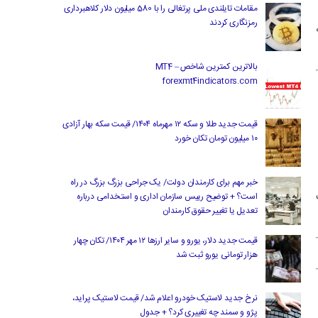
مقامات تایلندی ملی پرتغالی را با 580 میلیون دلار کلاهبرداری
رمزنگاری کردند
بالاترین کمترین شاخص MT4 –
forexmt4indicators.com
قیمت جدید طلا و سکه ۱۲ مهرماه ۱۴۰۴/ قیمت سکه بهار آزادی
۱۰ میلیون تومان تکان خورد
خبر مهم برای کارمندان دولت/ یک جراحی بزرگ بزرگ در راه
است؟ + توضیح رییس سازمان اداری و استخدامی درباره
تعدیل یا تغییر حقوق کارمندان
قیمت جدید دلار، یورو و سایر ارزها ۱۲ مهر ۱۴۰۴/ تکان چهار
هزار تومانی یورو ثبت شد
نرخ جدید لاستیک خودرو اعلام شد/ قیمت لاستیک پراید،
پژو و سمند چه تغییری کرد؟ + جدول