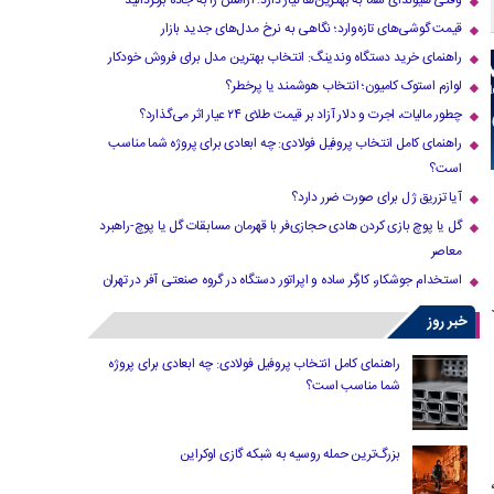
وقتی هیوندای شما به بهترین‌ها نیاز دارد؛ آرامش را به جاده برگردانید
قیمت گوشی‌های تازه‌وارد؛ نگاهی به نرخ مدل‌های جدید بازار
راهنمای خرید دستگاه وندینگ: انتخاب بهترین مدل برای فروش خودکار
لوازم استوک کامیون؛ انتخاب هوشمند یا پرخطر؟
چطور مالیات، اجرت و دلار آزاد بر قیمت طلای ۲۴ عیار اثر می‌گذارد؟
راهنمای کامل انتخاب پروفیل فولادی: چه ابعادی برای پروژه شما مناسب
است؟
آیا تزریق ژل برای صورت ضرر دارد​؟
گل یا پوچ بازی کردن هادی حجازی‌فر با قهرمان مسابقات گل یا پوچ-راهبرد
معاصر
استخدام جوشکار، کارگر ساده و اپراتور دستگاه در گروه صنعتی آفر در تهران
خبر روز
راهنمای کامل انتخاب پروفیل فولادی: چه ابعادی برای پروژه
شما مناسب است؟
بزرگ‌ترین حمله روسیه به شبکه گازی اوکراین