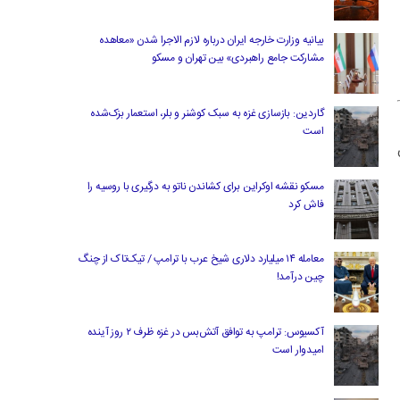
بیانیه وزارت خارجه ایران درباره لازم‌ الاجرا شدن «معاهده
مشارکت جامع راهبردی» بین تهران و مسکو
گاردین: بازسازی غزه به سبک کوشنر و بلر، استعمار بزک‌شده
است
مسکو نقشه اوکراین برای کشاندن ناتو به درگیری با روسیه را
فاش کرد
معامله ۱۴ میلیارد دلاری شیخ عرب با ترامپ / تیک‌تاک از چنگ
چین درآمد!
آکسیوس: ترامپ به توافق آتش‌بس در غزه ظرف ۲ روز آینده
امیدوار است