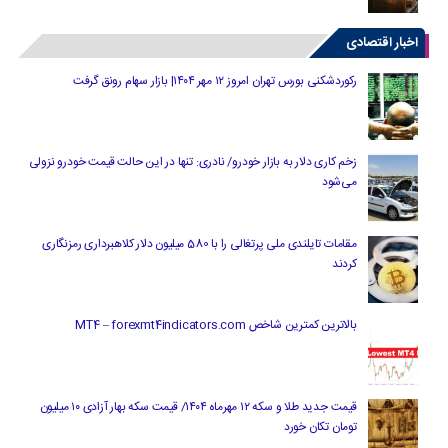
اخبار اقتصادی
رکوردشکنی بورس تهران امروز ۱۲ مهر ۱۴۰۴| بازار سهام رونق گرفت
زخم کاری دلار به بازار خودرو/ نادری: تنها در این حالت قیمت خودرو نزولی
می‌شود
مقامات تایلندی ملی پرتغالی را با 580 میلیون دلار کلاهبرداری رمزنگاری
کردند
بالاترین کمترین شاخص MT4 – forexmt4indicators.com
قیمت جدید طلا و سکه ۱۲ مهرماه ۱۴۰۴/ قیمت سکه بهار آزادی ۱۰ میلیون
تومان تکان خورد