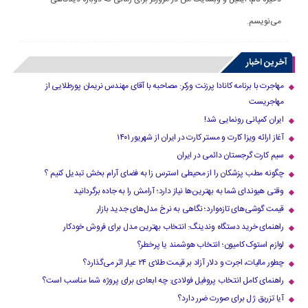
می‌نویسم.
آخرین اخبار
مهاجرت با برنامه کانادا پرزنت ورکر: مصاحبه با آقای مهندس نریمان پورطلایی از
مهاجریست
ایران کمپانی رونمایی شد!
آغاز ارائه ویزا کارت و مستر کارت در ایران از شهریور ۱۴۰۱
سیم کارت گرجستان دائمی در ایران
چگونه مطب پزشکان را از محیطی استرس زا به فضای آرام بخش تبدیل کنیم ؟
وقتی هیوندای شما به بهترین‌ها نیاز دارد؛ آرامش را به جاده برگردانید
قیمت گوشی‌های تازه‌وارد؛ نگاهی به نرخ مدل‌های جدید بازار
راهنمای خرید دستگاه وندینگ: انتخاب بهترین مدل برای فروش خودکار
لوازم استوک کامیون؛ انتخاب هوشمند یا پرخطر؟
چطور مالیات، اجرت و دلار آزاد بر قیمت طلای ۲۴ عیار اثر می‌گذارد؟
راهنمای کامل انتخاب پروفیل فولادی: چه ابعادی برای پروژه شما مناسب است؟
آیا تزریق ژل برای صورت ضرر دارد​؟