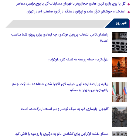
گل یا پوچ بازی کردن هادی حجازی‌فر با قهرمان مسابقات گل یا پوچ-راهبرد معاصر
استخدام جوشکار، کارگر ساده و اپراتور دستگاه در گروه صنعتی آفر در تهران
خبر روز
راهنمای کامل انتخاب پروفیل فولادی: چه ابعادی برای پروژه شما مناسب
است؟
بزرگ‌ترین حمله روسیه به شبکه گازی اوکراین
بیانیه وزارت خارجه ایران درباره لازم‌ الاجرا شدن «معاهده مشارکت جامع
راهبردی» بین تهران و مسکو
گاردین: بازسازی غزه به سبک کوشنر و بلر، استعمار بزک‌شده است
مسکو نقشه اوکراین برای کشاندن ناتو به درگیری با روسیه را فاش کرد