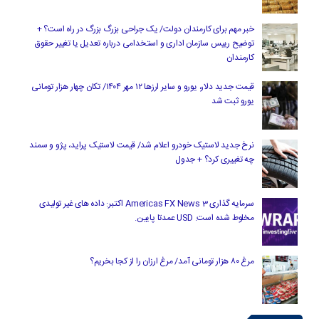
خبر مهم برای کارمندان دولت/ یک جراحی بزرگ بزرگ در راه است؟ +
توضیح رییس سازمان اداری و استخدامی درباره تعدیل یا تغییر حقوق
کارمندان
قیمت جدید دلار، یورو و سایر ارزها ۱۲ مهر ۱۴۰۴/ تکان چهار هزار تومانی
یورو ثبت شد
نرخ جدید لاستیک خودرو اعلام شد/ قیمت لاستیک پراید، پژو و سمند
چه تغییری کرد؟ + جدول
سرمایه گذاری Americas FX News 3 اکتبر: داده های غیر تولیدی
مخلوط شده است. USD عمدتا پایین.
مرغ ۸۰ هزار تومانی آمد/ مرغ ارزان را از کجا بخریم؟