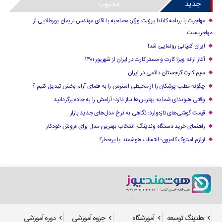
جدید
محبوب
مهاجرت با برنامه کانادا پرزنت ورکر: مصاحبه با آقای مهندس نریمان پورطلایی از
مهاجریست
ایران کمپانی رونمایی شد!
آغاز ارائه ویزا کارت و مستر کارت در ایران از شهریور ۱۴۰۱
سیم کارت گرجستان دائمی در ایران
چگونه مطب پزشکان را از محیطی استرس زا به فضای آرام بخش تبدیل کنیم ؟
وقتی هیوندای شما به بهترین‌ها نیاز دارد؛ آرامش را به جاده برگردانید
قیمت گوشی‌های تازه‌وارد؛ نگاهی به نرخ مدل‌های جدید بازار
راهنمای خرید دستگاه وندینگ: انتخاب بهترین مدل برای فروش خودکار
لوازم استوک کامیون؛ انتخاب هوشمند یا پرخطر؟
هلدینگ توسعه
آموزشگاه
جزوه آموزشی
دوره آموزشی