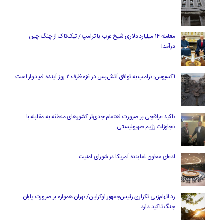
معامله ۱۴ میلیارد دلاری شیخ عرب با ترامپ / تیک‌تاک از چنگ چین
درآمد!
آکسیوس: ترامپ به توافق آتش‌بس در غزه ظرف ۲ روز آینده امیدوار است
تاکید عراقچی بر ضرورت اهتمام جدی‌تر کشورهای منطقه به مقابله با
تجاوزات رژیم صهیونیستی
ادعای معاون نماینده آمریکا در شورای امنیت
رد اتهام‌زنی تکراری رئیس‌جمهور اوکراین/ تهران همواره بر ضرورت پایان
جنگ تاکید دارد