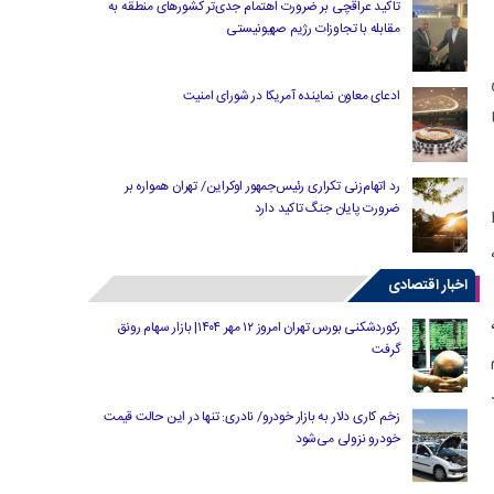
تاکید عراقچی بر ضرورت اهتمام جدی‌تر کشورهای منطقه به
مقابله با تجاوزات رژیم صهیونیستی
ادعای معاون نماینده آمریکا در شورای امنیت
رد اتهام‌زنی تکراری رئیس‌جمهور اوکراین/ تهران همواره بر
ضرورت پایان جنگ تاکید دارد
اخبار اقتصادی
رکوردشکنی بورس تهران امروز ۱۲ مهر ۱۴۰۴| بازار سهام رونق
گرفت
زخم کاری دلار به بازار خودرو/ نادری: تنها در این حالت قیمت
خودرو نزولی می‌شود