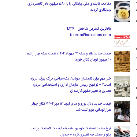
مقامات تایلندی ملی پرتغالی را با 580 میلیون دلار کلاهبرداری
رمزنگاری کردند
بالاترین کمترین شاخص MT4 –
forexmt4indicators.com
قیمت جدید طلا و سکه ۱۲ مهرماه ۱۴۰۴/ قیمت سکه بهار آزادی
۱۰ میلیون تومان تکان خورد
خبر مهم برای کارمندان دولت/ یک جراحی بزرگ بزرگ در راه
است؟ + توضیح رییس سازمان اداری و استخدامی درباره
تعدیل یا تغییر حقوق کارمندان
قیمت جدید دلار، یورو و سایر ارزها ۱۲ مهر ۱۴۰۴/ تکان چهار
هزار تومانی یورو ثبت شد
نرخ جدید لاستیک خودرو اعلام شد/ قیمت لاستیک پراید،
پژو و سمند چه تغییری کرد؟ + جدول