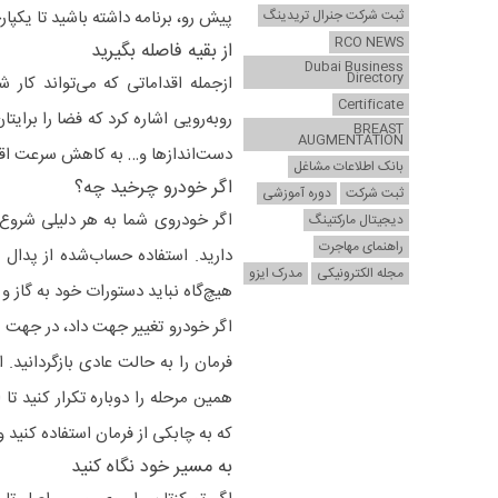
ثبت شرکت جنرال تریدینگ
پیش رو، برنامه داشته باشید تا یکپا
RCO NEWS
از بقیه فاصله بگیرید
Dubai Business
Directory
ازجمله اقداماتی که می‌تواند کار 
Certificate
روبه‌رویی اشاره کرد که فضا را برایتا
BREAST
AUGMENTATION
دست‌اندازها و… به کاهش سرعت اقد
بانک اطلاعات مشاغل
اگر خودرو چرخید چه؟
ثبت شرکت
دوره آموزشی
اگر خودروی شما به هر دلیلی شروع
دیجیتال مارکتینگ
راهنمای مهاجرت
دارید. استفاده حساب‌شده از پدال گا
مجله الکترونیکی
مدرک ایزو
هیچ‌گاه نباید دستورات خود به گاز و ت
اگر خودرو تغییر جهت داد، در جهت
فرمان را به حالت عادی بازگردانید
همین مرحله را دوباره تکرار کنید تا 
که به چابکی از فرمان استفاده کنید 
به مسیر خود نگاه کنید