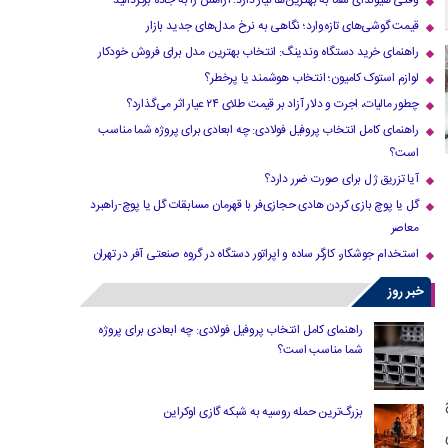
وقتی هیوندای شما به بهترین‌ها نیاز دارد؛ آرامش را به جاده برگردانید
قیمت گوشی‌های تازه‌وارد؛ نگاهی به نرخ مدل‌های جدید بازار
راهنمای خرید دستگاه وندینگ: انتخاب بهترین مدل برای فروش خودکار
لوازم استوک کامیون؛ انتخاب هوشمند یا پرخطر؟
چطور مالیات، اجرت و دلار آزاد بر قیمت طلای ۲۴ عیار اثر می‌گذارد؟
راهنمای کامل انتخاب پروفیل فولادی: چه ابعادی برای پروژه شما مناسب
است؟
آیا تزریق ژل برای صورت ضرر دارد​؟
گل یا پوچ بازی کردن هادی حجازی‌فر با قهرمان مسابقات گل یا پوچ-راهبرد
معاصر
استخدام جوشکار، کارگر ساده و اپراتور دستگاه در گروه صنعتی آفر در تهران
خبر روز
راهنمای کامل انتخاب پروفیل فولادی: چه ابعادی برای پروژه
شما مناسب است؟
بزرگ‌ترین حمله روسیه به شبکه گازی اوکراین