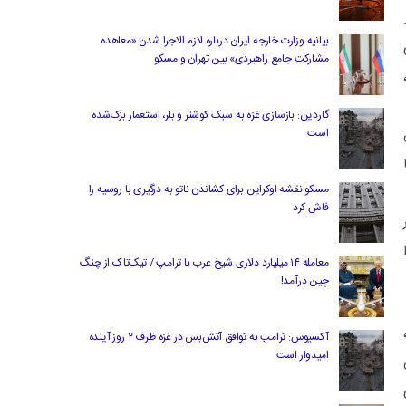
بیانیه وزارت خارجه ایران درباره لازم‌ الاجرا شدن «معاهده
مشارکت جامع راهبردی» بین تهران و مسکو
گاردین: بازسازی غزه به سبک کوشنر و بلر، استعمار بزک‌شده
است
مسکو نقشه اوکراین برای کشاندن ناتو به درگیری با روسیه را
فاش کرد
معامله ۱۴ میلیارد دلاری شیخ عرب با ترامپ / تیک‌تاک از چنگ
چین درآمد!
آکسیوس: ترامپ به توافق آتش‌بس در غزه ظرف ۲ روز آینده
امیدوار است