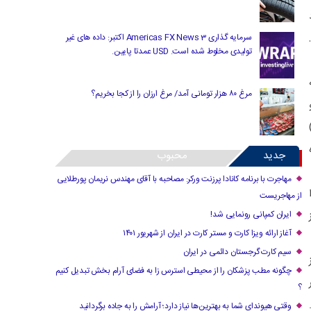
سرمایه گذاری Americas FX News 3 اکتبر: داده های غیر
تولیدی مخلوط شده است. USD عمدتا پایین.
مرغ ۸۰ هزار تومانی آمد/ مرغ ارزان را از کجا بخریم؟
جدید
محبوب
مهاجرت با برنامه کانادا پرزنت ورکر: مصاحبه با آقای مهندس نریمان پورطلایی
از مهاجریست
ایران کمپانی رونمایی شد!
آغاز ارائه ویزا کارت و مستر کارت در ایران از شهریور ۱۴۰۱
سیم کارت گرجستان دائمی در ایران
چگونه مطب پزشکان را از محیطی استرس زا به فضای آرام بخش تبدیل کنیم
؟
وقتی هیوندای شما به بهترین‌ها نیاز دارد؛ آرامش را به جاده برگردانید