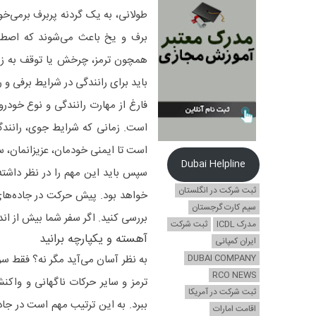
طولانی، به یک گردنه پربرف برمی‌خ
برف و یخ باعث می‌شوند که اصطکا
همچون ترمز، چرخش یا توقف به زما
باید برای رانندگی در شرایط برفی و ر
فارغ از مهارت رانندگی و نوع خودرو
است. زمانی که شرایط جوی، رانندگی 
است تا ایمنی خودمان، عزیزانمان، سای
Dubai Helpline
سپس باید این مهم را در نظر داشته
ثبت شرکت در انگلستان
خواهد بود. پیش حرکت در جاده‌های
سیم کارت گرجستان
بررسی کنید. اگر سفر شما بیش از اند
مدرک ICDL
ثبت شرکت
آهسته و یکپارچه برانید
ایران کمپانی
DUBAI COMPANY
به نظر آسان می‌آید مگر نه؟ فقط سر
RCO NEWS
ترمز و سایر حرکات ناگهانی و واکنش
ثبت شرکت در آمریکا
ببرد. به این ترتیب مهم است در جاد
اقامت امارات