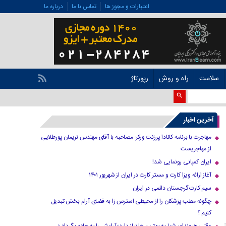
اعتبارات و مجوز ها
تماس با ما
درباره ما
سلامت
راه و روش
رپورتاژ
آخرین اخبار
مهاجرت با برنامه کانادا پرزنت ورکر: مصاحبه با آقای مهندس نریمان پورطلایی
از مهاجریست
ایران کمپانی رونمایی شد!
آغاز ارائه ویزا کارت و مستر کارت در ایران از شهریور ۱۴۰۱
سیم کارت گرجستان دائمی در ایران
چگونه مطب پزشکان را از محیطی استرس زا به فضای آرام بخش تبدیل
کنیم ؟