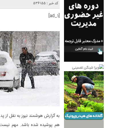
کد خبر : 536155
[ad_1]
به گزارش هوشمند نیوز به نقل از پدا
هم پوشیده شده باشد. مهم نیست ک