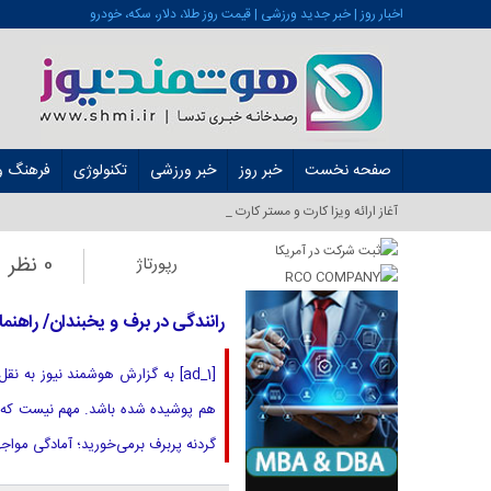
اخبار روز | خبر جدید ورزشی | قیمت روز طلا، دلار، سکه، خودرو
صفحه نخست
خبر روز
خبر ورزشی
تکنولوژی
فرهنگ و 
آغاز ارائه ویزا کارت و مستر کارت در ایران از شهریو_
0 نظر
رپورتاژ
رانندگی در برف و یخبندان/ راهنم
[ad_1] به گزارش هوشمند نیوز به ن
هم پوشیده شده باشد. مهم نیست که ه
گردنه پربرف برمی‌خورید؛ آمادگی مواجه