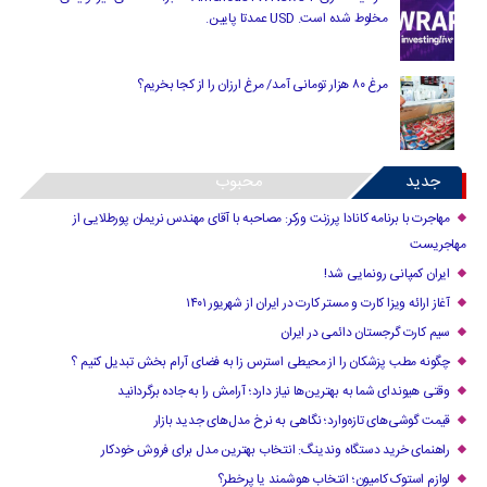
مخلوط شده است. USD عمدتا پایین.
مرغ ۸۰ هزار تومانی آمد/ مرغ ارزان را از کجا بخریم؟
جدید
محبوب
مهاجرت با برنامه کانادا پرزنت ورکر: مصاحبه با آقای مهندس نریمان پورطلایی از
مهاجریست
ایران کمپانی رونمایی شد!
آغاز ارائه ویزا کارت و مستر کارت در ایران از شهریور ۱۴۰۱
سیم کارت گرجستان دائمی در ایران
چگونه مطب پزشکان را از محیطی استرس زا به فضای آرام بخش تبدیل کنیم ؟
وقتی هیوندای شما به بهترین‌ها نیاز دارد؛ آرامش را به جاده برگردانید
قیمت گوشی‌های تازه‌وارد؛ نگاهی به نرخ مدل‌های جدید بازار
راهنمای خرید دستگاه وندینگ: انتخاب بهترین مدل برای فروش خودکار
لوازم استوک کامیون؛ انتخاب هوشمند یا پرخطر؟