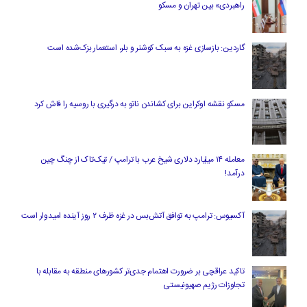
راهبردی» بین تهران و مسکو
گاردین: بازسازی غزه به سبک کوشنر و بلر، استعمار بزک‌شده است
مسکو نقشه اوکراین برای کشاندن ناتو به درگیری با روسیه را فاش کرد
معامله ۱۴ میلیارد دلاری شیخ عرب با ترامپ / تیک‌تاک از چنگ چین
درآمد!
آکسیوس: ترامپ به توافق آتش‌بس در غزه ظرف ۲ روز آینده امیدوار است
تاکید عراقچی بر ضرورت اهتمام جدی‌تر کشورهای منطقه به مقابله با
تجاوزات رژیم صهیونیستی