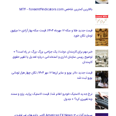
بالاترین کمترین شاخص MT4 – forexmt4indicators.com
قیمت جدید طلا و سکه ۱۲ مهرماه ۱۴۰۴/ قیمت سکه بهار آزادی ۱۰ میلیون
تومان تکان خورد
خبر مهم برای کارمندان دولت/ یک جراحی بزرگ بزرگ در راه است؟ +
توضیح رییس سازمان اداری و استخدامی درباره تعدیل یا تغییر حقوق
کارمندان
قیمت جدید دلار، یورو و سایر ارزها ۱۲ مهر ۱۴۰۴/ تکان چهار هزار تومانی
یورو ثبت شد
نرخ جدید لاستیک خودرو اعلام شد/ قیمت لاستیک پراید، پژو و سمند
چه تغییری کرد؟ + جدول
سرمایه گذاری Americas FX News 3 اکتبر: داده های غیر تولیدی