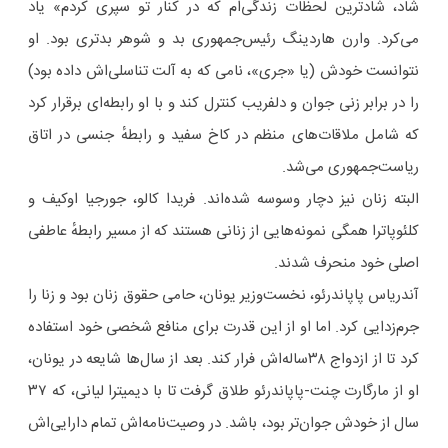
شاد، شادترین لحظات زندگی‌ام که در کنار تو سپری کردم» یاد
می‌کرد. وارن هاردینگ رئیس‌جمهوری بد و شوهر بدتری بود. او
نتوانست خودش (یا «جری»، نامی که به آلت تناسلی‌اش داده بود)
را در برابر زنی جوان و دلفریب کنترل کند و با او رابطه‌ای برقرار کرد
که شامل ملاقات‌های منظم در کاخ سفید و رابطهٔ جنسی در اتاق
ریاست‌جمهوری می‌شد.
البته زنان نیز دچار وسوسه شده‌اند. فریدا کالو، جورجیا اوکیف و
کلئوپاترا همگی نمونه‌هایی از زنانی هستند که از مسیر رابطهٔ عاطفی
اصلی خود منحرف شدند.
آندریاس پاپاندرئو، نخست‌وزیر یونان، حامی حقوق زنان بود و زنا را
جرم‌زدایی کرد. اما او از این قدرت برای منافع شخصی خود استفاده
کرد تا از ازدواج ۳۸‌ساله‌اش فرار کند. بعد از سال‌ها شایعه در یونان،
او از مارگارت چنت-پاپاندرئو طلاق گرفت تا با دیمیترا لیانی، که ۳۷
سال از خودش جوان‌تر بود، باشد. در وصیت‌نامه‌اش تمام دارایی‌اش