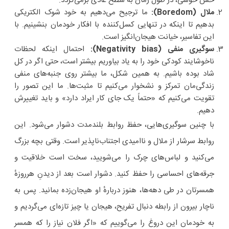
حس خوشی، در طول زمان به سطح عادی برمی‌گردد.
ملال (Boredom):
ما ترجیح می‌دهیم به خود شوک الکتریکی
بدهیم تا اینکه در تنهایی کسل‌کننده با افکار خودمان بنشینیم. با
این تفاسیر، خیانت هیجان‌انگیز است.
سوگیری منفی (Negativity bias):
احتمال اینکه لحظات
ناخوشایند کودکی خود را به یاد بیاوریم بیشتر است، حتی اگر در کل
شاد بوده باشیم. به همین شکل، ما بیشتر روی جنبه‌های منفی
زندگی‌مان تمرکز و نشخوار می‌کنیم تا مثبت‌ها. ما این تصور را
تقویت می‌کنیم که «حتماً یک جای کار ایراد دارد» و باید تغییرش
دهیم.
با چنین سوگیری‌هایی، حفظ روابط بلندمدت دشوار می‌شود. این
روابط سرشار از ملال و ناامیدی اجتناب‌ناپذیر است. وقتی بچه بزرگ
می‌کنید و لباس‌های چرک را می‌شویید، سخت است خلاقیت و
جرقه‌های احساسی را حفظ کنید. دشوار است بعد از دیدنِ هرروزهٔ
همسرتان در طی دهه‌ها، هنوز دربارهٔ او هیجان‌زده بمانید. پس به
ناچار بیرون از رابطه دنبال تفریح، هیجان یا چیز تازه‌ای می‌گردیم و
به خودمان این دروغ را می‌گوییم که «اگر فلان نیاز را که همسر