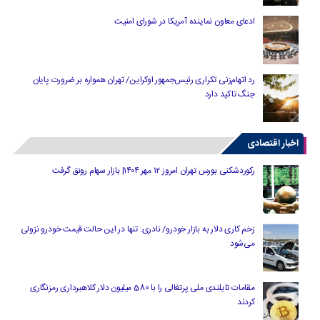
ادعای معاون نماینده آمریکا در شورای امنیت
رد اتهام‌زنی تکراری رئیس‌جمهور اوکراین/ تهران همواره بر ضرورت پایان
جنگ تاکید دارد
اخبار اقتصادی
رکوردشکنی بورس تهران امروز ۱۲ مهر ۱۴۰۴| بازار سهام رونق گرفت
زخم کاری دلار به بازار خودرو/ نادری: تنها در این حالت قیمت خودرو نزولی
می‌شود
مقامات تایلندی ملی پرتغالی را با 580 میلیون دلار کلاهبرداری رمزنگاری
کردند