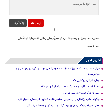
ارسال نظر
پاک کردن !
ذخیره نام، ایمیل و وبسایت من در مرورگر برای زمانی که دوباره دیدگاهی
می‌نویسم.
آخرین اخبار
مهاجرت با برنامه کانادا پرزنت ورکر: مصاحبه با آقای مهندس نریمان پورطلایی از
مهاجریست
ایران کمپانی رونمایی شد!
آغاز ارائه ویزا کارت و مستر کارت در ایران از شهریور ۱۴۰۱
سیم کارت گرجستان دائمی در ایران
چگونه مطب پزشکان را از محیطی استرس زا به فضای آرام بخش تبدیل کنیم ؟
وقتی هیوندای شما به بهترین‌ها نیاز دارد؛ آرامش را به جاده برگردانید