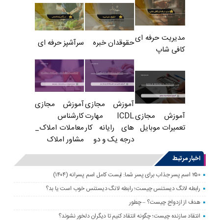
مدیریت حرفه ای
حقوقدان خبره
سرآشپز حرفه ای
کافی شاپ
آموزش مجازی
آموزش مجازی
ICDL مهارت
کارشناس
آموزش مجازی
های رایانه کار
معاملات املاک_
تعمیرات موبایل
درجه یک و دو
مشاور املاک
اخبار مرتبط
۲۵۰ اسم پسر جذاب برای پسر شما: لیست کامل اسم پسرانه (۱۴۰۴)
رابطه لانگ دیستنس چیست؛ رابطه لانگ دیستنس خوب است یا بد؟
هدف از ازدواج چیست؟ – چطور
انتقاد سازنده چیست؛ چگونه انتقاد کنیم تا دیگران دلخور نشوند؟