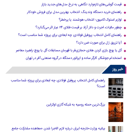
قیمت گوشی‌های تازه‌وارد؛ نگاهی به نرخ مدل‌های جدید بازار
راهنمای خرید دستگاه وندینگ: انتخاب بهترین مدل برای فروش خودکار
لوازم استوک کامیون؛ انتخاب هوشمند یا پرخطر؟
چطور مالیات، اجرت و دلار آزاد بر قیمت طلای ۲۴ عیار اثر می‌گذارد؟
راهنمای کامل انتخاب پروفیل فولادی: چه ابعادی برای پروژه شما مناسب است؟
آیا تزریق ژل برای صورت ضرر دارد​؟
گل یا پوچ بازی کردن هادی حجازی‌فر با قهرمان مسابقات گل یا پوچ-راهبرد معاصر
استخدام جوشکار، کارگر ساده و اپراتور دستگاه در گروه صنعتی آفر در تهران
خبر روز
راهنمای کامل انتخاب پروفیل فولادی: چه ابعادی برای پروژه شما مناسب
است؟
بزرگ‌ترین حمله روسیه به شبکه گازی اوکراین
بیانیه وزارت خارجه ایران درباره لازم‌ الاجرا شدن «معاهده مشارکت جامع