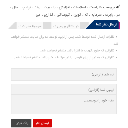
برچسب ها :
است
،
اصلاحات
،
افزایش
،
با
،
بیت
،
بیند
،
ترامپ
،
حال
،
در
،
رابرت
،
سرمایه
،
که
،
کوین
،
کیوساکی
،
گذاری
،
می
ارسال نظر شما
انتشار یافته : 0
در انتظار بررسی : 0
مجموع نظرات : 0
نظرات ارسال شده توسط شما، پس از تایید توسط مدیران سایت منتشر خواهد
شد.
نظراتی که حاوی تهمت یا افترا باشد منتشر نخواهد شد.
نظراتی که به غیر از زبان فارسی یا غیر مرتبط با خبر باشد منتشر نخواهد شد.
ارسال نظر
پاک کردن !