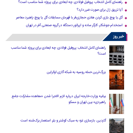
راهنمای کامل انتخاب پروفیل فولادی: چه ابعادی برای پروژه شما مناسب است؟
آیا تزریق ژل برای صورت ضرر دارد​؟
گل یا پوچ بازی کردن هادی حجازی‌فر با قهرمان مسابقات گل یا پوچ-راهبرد معاصر
استخدام جوشکار، کارگر ساده و اپراتور دستگاه در گروه صنعتی آفر در تهران
خبر روز
راهنمای کامل انتخاب پروفیل فولادی: چه ابعادی برای پروژه شما مناسب
است؟
بزرگ‌ترین حمله روسیه به شبکه گازی اوکراین
بیانیه وزارت خارجه ایران درباره لازم‌ الاجرا شدن «معاهده مشارکت جامع
راهبردی» بین تهران و مسکو
گاردین: بازسازی غزه به سبک کوشنر و بلر، استعمار بزک‌شده است