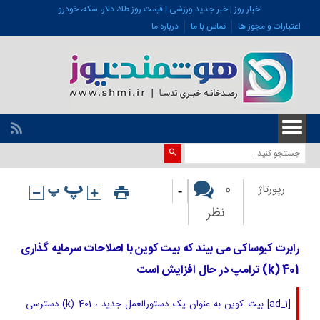
اخبار روز | خبر جدید ورزشی | قیمت روز طلا، دلار، سکه، خودرو
اعتبارات و مجوز ها
تماس با ما
درباره ما
-
0
رپورتاژ
نظر
رابرت کیوساکی می بیند که بیت کوین با اصلاحات سرمایه گذاری
401 (k) ترامپ در حال افزایش است
[ad_1] بیت کوین به عنوان یک دستورالعمل جدید ، 401 (k) دسترسی