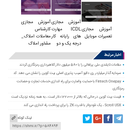
آموزش مجازی
آموزش مجازی
ICDL مهارت
کارشناس
آموزش مجازی
های رایانه کار
معاملات املاک_
تعمیرات موبایل
درجه یک و دو
مشاور املاک
اخبار مرتبط
مقامات تایلندی ملی پرتغالی را با 580 میلیون دلار کلاهبرداری رمزنگاری کردند
سرمایه گذار میلیاردر ری دالیو آسیب پذیری اصلی بیت کوین را نشان می دهد: کد
Fintech Onepay با حمایت والمارت برای راه اندازی خدمات تجارت و حضانت
رمزنگاری
قیمت بیت کوین در حالی که بالاتر از 122،000 دلار است ، به همه زمانه نزدیک است
Scroll USX ، یک نئودولار با قدرت ZK را برای پرداخت راه اندازی می کند
لینک کوتاه