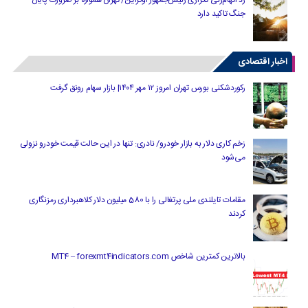
جنگ تاکید دارد
اخبار اقتصادی
رکوردشکنی بورس تهران امروز ۱۲ مهر ۱۴۰۴| بازار سهام رونق گرفت
زخم کاری دلار به بازار خودرو/ نادری: تنها در این حالت قیمت خودرو نزولی
می‌شود
مقامات تایلندی ملی پرتغالی را با 580 میلیون دلار کلاهبرداری رمزنگاری
کردند
بالاترین کمترین شاخص MT4 – forexmt4indicators.com