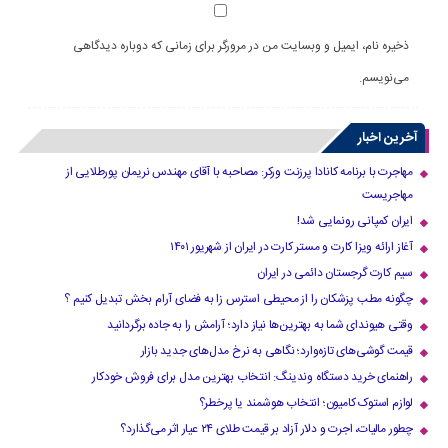
ذخیره نام، ایمیل و وبسایت من در مرورگر برای زمانی که دوباره دیدگاهی
می‌نویسم.
آخرین اخبار
مهاجرت با برنامه کانادا پرزنت ورکر: مصاحبه با آقای مهندس نریمان پورطلایی از
مهاجریست
ایران کمپانی رونمایی شد!
آغاز ارائه ویزا کارت و مستر کارت در ایران از شهریور ۱۴۰۱
سیم کارت گرجستان دائمی در ایران
چگونه مطب پزشکان را از محیطی استرس زا به فضای آرام بخش تبدیل کنیم ؟
وقتی هیوندای شما به بهترین‌ها نیاز دارد؛ آرامش را به جاده برگردانید
قیمت گوشی‌های تازه‌وارد؛ نگاهی به نرخ مدل‌های جدید بازار
راهنمای خرید دستگاه وندینگ: انتخاب بهترین مدل برای فروش خودکار
لوازم استوک کامیون؛ انتخاب هوشمند یا پرخطر؟
چطور مالیات، اجرت و دلار آزاد بر قیمت طلای ۲۴ عیار اثر می‌گذارد؟