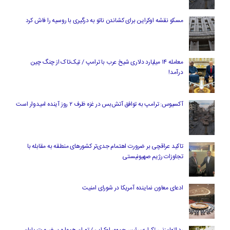
مسکو نقشه اوکراین برای کشاندن ناتو به درگیری با روسیه را فاش کرد
معامله ۱۴ میلیارد دلاری شیخ عرب با ترامپ / تیک‌تاک از چنگ چین
درآمد!
آکسیوس: ترامپ به توافق آتش‌بس در غزه ظرف ۲ روز آینده امیدوار است
تاکید عراقچی بر ضرورت اهتمام جدی‌تر کشورهای منطقه به مقابله با
تجاوزات رژیم صهیونیستی
ادعای معاون نماینده آمریکا در شورای امنیت
رد اتهام‌زنی تکراری رئیس‌جمهور اوکراین/ تهران همواره بر ضرورت پایان