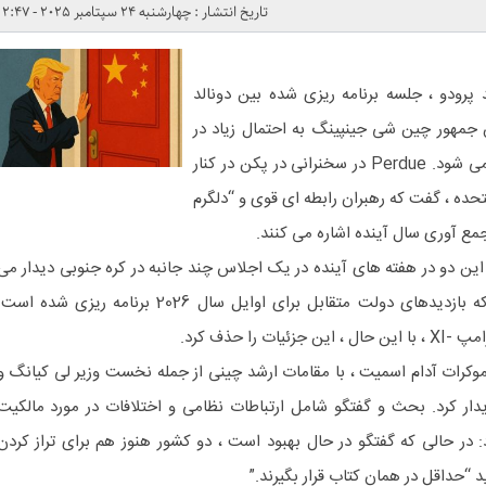
تاریخ انتشار : چهارشنبه 24 سپتامبر 2025 - 2:47
 پرودو ، جلسه برنامه ریزی شده بین دونالد
جمهور چین شی جینپینگ به احتمال زیاد در
سال 2026 به جای این پاییز برگزار می شود. Perdue در سخنرانی در پکن در کنار
تحده ، گفت که رهبران رابطه ای قوی و “دلگرم
جمع آوری سال آینده اشاره می کنند.
ین دو در هفته های آینده در یک اجلاس چند جانبه در کره جنوبی دیدار می
کنند ، و همچنین نشان می دهد که بازدیدهای دولت متقابل برای اوایل سال 2026 برنامه ریزی شده اس
را حذف کرد.
وکرات آدام اسمیت ، با مقامات ارشد چینی از جمله نخست وزیر لی کیانگ و
ن نخست وزیر HE Lifeng دیدار کرد. بحث و گفتگو شامل ارتباطات نظامی و اختلافات در مورد مالکیت
 در حالی که گفتگو در حال بهبود است ، دو کشور هنوز هم برای تراز کردن
د “حداقل در همان کتاب قرار بگیرند.”