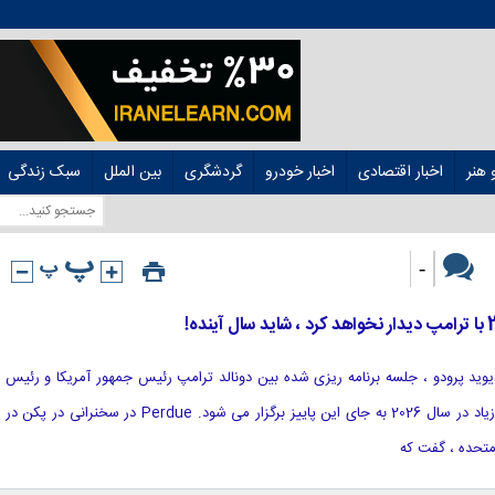
هنر
اخبار اقتصادی
اخبار خودرو
گردشگری
بین الملل
سبک زندگی
-
ین دیوید پرودو ، جلسه برنامه ریزی شده بین دونالد ترامپ رئیس جمهور آمریكا و رئیس
جمهور چین شی جینپینگ به احتمال زیاد در سال 2026 به جای این پاییز برگزار می شود. Perdue در سخنرانی در پکن در
 متحده ، گفت که