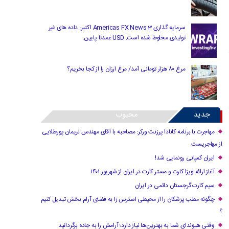
سرمایه گذاری Americas FX News 3 اکتبر: داده های غیر
تولیدی مخلوط شده است. USD عمدتا پایین.
مرغ ۸۰ هزار تومانی آمد/ مرغ ارزان را از کجا بخریم؟
جدید
محبوب
مهاجرت با برنامه کانادا پرزنت ورکر: مصاحبه با آقای مهندس نریمان پورطلایی
از مهاجریست
ایران کمپانی رونمایی شد!
آغاز ارائه ویزا کارت و مستر کارت در ایران از شهریور ۱۴۰۱
سیم کارت گرجستان دائمی در ایران
چگونه مطب پزشکان را از محیطی استرس زا به فضای آرام بخش تبدیل کنیم
؟
وقتی هیوندای شما به بهترین‌ها نیاز دارد؛ آرامش را به جاده برگردانید