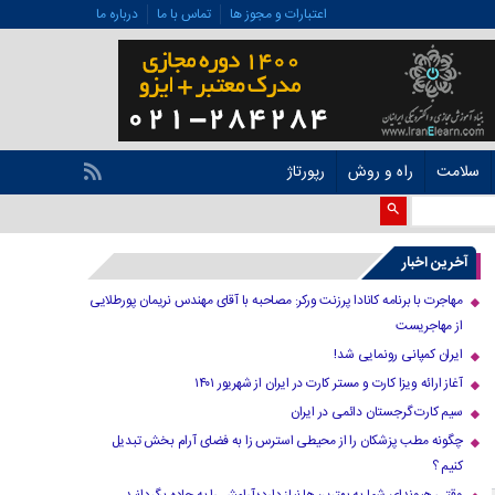
اعتبارات و مجوز ها
تماس با ما
درباره ما
سلامت
راه و روش
رپورتاژ
آخرین اخبار
مهاجرت با برنامه کانادا پرزنت ورکر: مصاحبه با آقای مهندس نریمان پورطلایی
از مهاجریست
ایران کمپانی رونمایی شد!
آغاز ارائه ویزا کارت و مستر کارت در ایران از شهریور ۱۴۰۱
سیم کارت گرجستان دائمی در ایران
چگونه مطب پزشکان را از محیطی استرس زا به فضای آرام بخش تبدیل
کنیم ؟