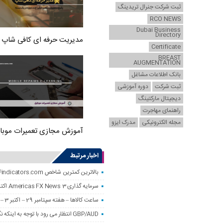
ثبت شرکت جنرال تریدینگ
RCO NEWS
Dubai Business
Directory
مدیریت حرفه ای کافی شاپ
Certificate
BREAST
AUGMENTATION
بانک اطلاعات مشاغل
ثبت شرکت
دوره آموزشی
دیجیتال مارکتینگ
راهنمای مهاجرت
مجله الکترونیکی
مدرک ایزو
آموزش مجازی تعمیرات موبا
اخبار مرتبط
بالاترین کمترین شاخص MT4 – forexmt4indicators.com
سرمایه گذاری Americas FX News 3 اکتبر: داده های غیر تولیدی مخلوط شده است. USD عمدتا پایین.
ساعت کالاها – هفته سپتامبر 29 – اکتبر 3 – تجزیه و تحلیل و پیش بینی – 3 اکتبر 2025
GBP/AUD انتظار می رود با توجه به اینکه نگرانی های بودجه انگلستان به پوند کاهش می یابد