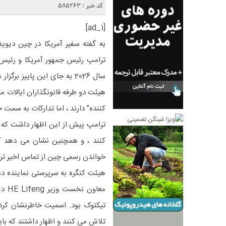
کد خبر : 585263
[ad_1]
به گفته سفیر آمریكا در چین دیوید
ترامپ رئیس جمهور آمریكا و رئیس 
هیئت دو طرفه قانونگذاران ایالات م
کننده” دارند ، اما تدارکات به سمت 
ترامپ پیش از این اظهار داشت که ا
خواندن رسمی چین از تماس اخیر ترامپ -XI ، با این حال ، این جزئیات 
هیئت کنگره به سرپرستی نماینده دم
معاو
تیکتوک بود. اسمیت خاطرنشان کرد:
تلاش می کنند و اظهار داشتند که بای