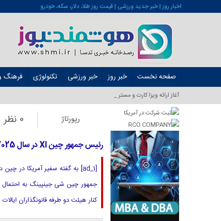
اخبار روز | خبر جدید ورزشی | قیمت روز طلا، دلار، سکه، خودرو
صفحه نخست
خبر روز
خبر ورزشی
تکنولوژی
فرهنگ و 
آغاز ارائه ویزا کارت و مستر کارت در ایران_
0 نظر
رپورتاژ
رئیس جمهور چین XI در سال 2025 با ترامپ دیدار نخواهد کرد ، شاید سال آینده!
[ad_1] به گفته سفیر آمریكا در چ
کنار هیئت دو طرفه قانونگذاران ایالات