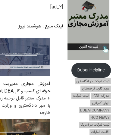
[ad_2]
لینک منبع
:
هوشمند نیوز
Dubai Helpline
ثبت شرکت در انگلستان
آموزش مجازی مدیریت ع
سیم کارت گرجستان
حرفه ای کسب و کار Post DBA
مدرک ICDL
ثبت شرکت
+ مدرک معتبر قابل ترجمه ر
ایران کمپانی
با مهر دادگستری و وزارت ا
DUBAI COMPANY
خارجه
RCO NEWS
ثبت شرکت در آمریکا
اقامت امارات