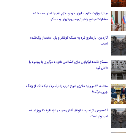
بیانیه وزارت خارجه ایران درباره لازم‌ الاجرا شدن «معاهده
مشارکت جامع راهبردی» بین تهران و مسکو
گاردین: بازسازی غزه به سبک کوشنر و بلر، استعمار بزک‌شده
است
مسکو نقشه اوکراین برای کشاندن ناتو به درگیری با روسیه را
فاش کرد
معامله ۱۴ میلیارد دلاری شیخ عرب با ترامپ / تیک‌تاک از چنگ
چین درآمد!
آکسیوس: ترامپ به توافق آتش‌بس در غزه ظرف ۲ روز آینده
امیدوار است