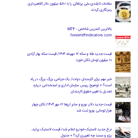
مقامات تایلندی ملی پرتغالی را با 580 میلیون دلار کلاهبرداری
رمزنگاری کردند
بالاترین کمترین شاخص MT4 –
forexmt4indicators.com
قیمت جدید طلا و سکه ۱۲ مهرماه ۱۴۰۴/ قیمت سکه بهار آزادی
۱۰ میلیون تومان تکان خورد
خبر مهم برای کارمندان دولت/ یک جراحی بزرگ بزرگ در راه
است؟ + توضیح رییس سازمان اداری و استخدامی درباره
تعدیل یا تغییر حقوق کارمندان
قیمت جدید دلار، یورو و سایر ارزها ۱۲ مهر ۱۴۰۴/ تکان چهار
هزار تومانی یورو ثبت شد
نرخ جدید لاستیک خودرو اعلام شد/ قیمت لاستیک پراید،
پژو و سمند چه تغییری کرد؟ + جدول