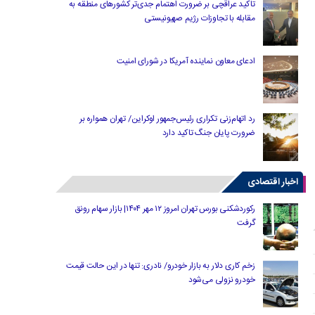
تاکید عراقچی بر ضرورت اهتمام جدی‌تر کشورهای منطقه به
مقابله با تجاوزات رژیم صهیونیستی
ادعای معاون نماینده آمریکا در شورای امنیت
رد اتهام‌زنی تکراری رئیس‌جمهور اوکراین/ تهران همواره بر
ضرورت پایان جنگ تاکید دارد
اخبار اقتصادی
رکوردشکنی بورس تهران امروز ۱۲ مهر ۱۴۰۴| بازار سهام رونق
گرفت
زخم کاری دلار به بازار خودرو/ نادری: تنها در این حالت قیمت
خودرو نزولی می‌شود