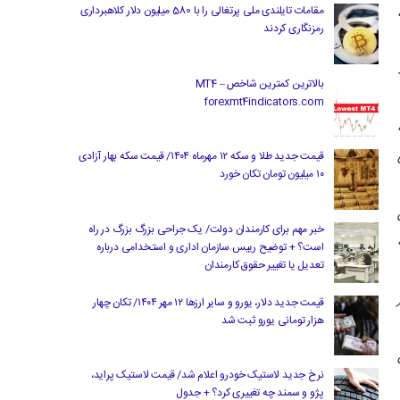
مقامات تایلندی ملی پرتغالی را با 580 میلیون دلار کلاهبرداری
رمزنگاری کردند
بالاترین کمترین شاخص MT4 –
forexmt4indicators.com
قیمت جدید طلا و سکه ۱۲ مهرماه ۱۴۰۴/ قیمت سکه بهار آزادی
۱۰ میلیون تومان تکان خورد
خبر مهم برای کارمندان دولت/ یک جراحی بزرگ بزرگ در راه
است؟ + توضیح رییس سازمان اداری و استخدامی درباره
تعدیل یا تغییر حقوق کارمندان
قیمت جدید دلار، یورو و سایر ارزها ۱۲ مهر ۱۴۰۴/ تکان چهار
هزار تومانی یورو ثبت شد
ود در 32 سال
نرخ جدید لاستیک خودرو اعلام شد/ قیمت لاستیک پراید،
پژو و سمند چه تغییری کرد؟ + جدول