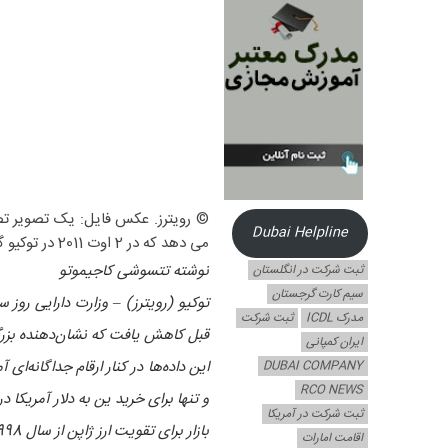
Dubai Helpline
می دهد که در 2 اوت 2011 در توکیو گرفته شده است. رویترز/ یوریکو ناکائو
نوشته تتسوشی کاجیموتو
ثبت شرکت در انگلستان
سیم کارت گرجستان
توکیو (رویترز) – وزارت دارایی روز س
مدرک ICDL
ثبت شرکت
قبل کاهش یافت که نشان‌دهنده بزرگ
ایران کمپانی
این داده‌ها در کنار ارقام جداگانه‌ای
DUBAI COMPANY
RCO NEWS
ثبت شرکت در آمریکا
بازار برای تقویت ارز ژاپن از سال 1998.
اقامت امارات