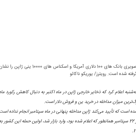
© رویترز. عکس فایل: یک تصویر تصویری بانک های 100 دلاری آمریکا و اسکناس های 10000 ینی ژاپن را ن
ه‌شنبه اعلام کرد که ذخایر خارجی ژاپن در ماه اکتبر به دنبال کاهش رکورد ماه
‌ترین میزان مداخله در خرید ین و فروش دلار است.
 آمده است که تأیید می‌کند ژاپن مداخله پنهانی در ماه سپتامبر انجام نداده است
و تنها برای خرید ین به دلار آمریکا در 22 سپتامبر همانطور که اعلام شده بود، وارد بازار شد، اولین حمله این کشور به