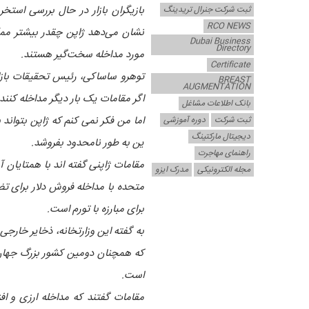
بازیگران بازار در حال بررسی استخ
ثبت شرکت جنرال تریدینگ
RCO NEWS
نشان می‌دهد ژاپن چقدر بیشتر ممکن
Dubai Business
Directory
مورد مداخله سخت‌گیر هستند.
Certificate
BREAST
AUGMENTATION
اگر مقامات یک بار دیگر مداخله کنند، اگر رشد د
بانک اطلاعات مشاغل
اما من فکر نمی کنم که ژاپن بتواند 
ثبت شرکت
دوره آموزشی
دیجیتال مارکتینگ
ین به طور نامحدود بفروشد.
راهنمای مهاجرت
مقامات ژاپنی گفته اند با همتایان 
مجله الکترونیکی
مدرک ایزو
متحده با مداخله فروش دلار برای تضع
برای مبارزه با تورم است.
است.
مقامات گفتند که مداخله ارزی و ا