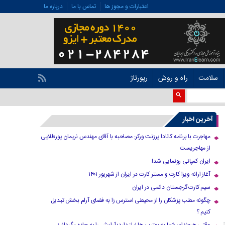
اعتبارات و مجوز ها
تماس با ما
درباره ما
سلامت
راه و روش
رپورتاژ
آخرین اخبار
مهاجرت با برنامه کانادا پرزنت ورکر: مصاحبه با آقای مهندس نریمان پورطلایی
از مهاجریست
ایران کمپانی رونمایی شد!
آغاز ارائه ویزا کارت و مستر کارت در ایران از شهریور ۱۴۰۱
سیم کارت گرجستان دائمی در ایران
چگونه مطب پزشکان را از محیطی استرس زا به فضای آرام بخش تبدیل
کنیم ؟