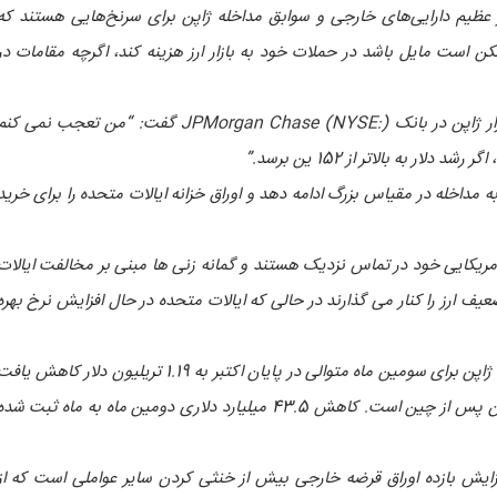
ر عظیم دارایی‌های خارجی و سوابق مداخله ژاپن برای سرنخ‌هایی هستند که
 است مایل باشد در حملات خود به بازار ارز هزینه کند، اگرچه مقامات در
توهرو ساساکی، رئیس تحقیقات بازار ژاپن در بانک JPMorgan Chase (NYSE:) گفت: “من تعجب نمی کن
لار به بالاتر از 152 ین برسد.”
به مداخله در مقیاس بزرگ ادامه دهد و اوراق خزانه ایالات متحده را برای خرید
آمریکایی خود در تماس نزدیک هستند و گمانه زنی ها مبنی بر مخالفت ایالات
یف ارز را کنار می گذارند در حالی که ایالات متحده در حال افزایش نرخ بهره
به گفته این وزارتخانه، ذخایر خارجی ژاپن برای سومین ماه متوالی در پایان اکتبر به 1.19 تریلیون دلار کاهش یا
که همچنان دومین کشور بزرگ جهان پس از چین است. کاهش 43.5 میلیارد دلاری دومین ماه به ماه ثبت شد
فزایش بازده اوراق قرضه خارجی بیش از خنثی کردن سایر عواملی است که از