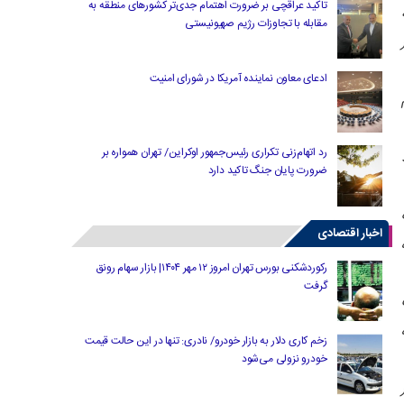
تاکید عراقچی بر ضرورت اهتمام جدی‌تر کشورهای منطقه به
مقابله با تجاوزات رژیم صهیونیستی
ادعای معاون نماینده آمریکا در شورای امنیت
م
رد اتهام‌زنی تکراری رئیس‌جمهور اوکراین/ تهران همواره بر
ضرورت پایان جنگ تاکید دارد
اخبار اقتصادی
رکوردشکنی بورس تهران امروز ۱۲ مهر ۱۴۰۴| بازار سهام رونق
گرفت
فت
ه
زخم کاری دلار به بازار خودرو/ نادری: تنها در این حالت قیمت
خودرو نزولی می‌شود