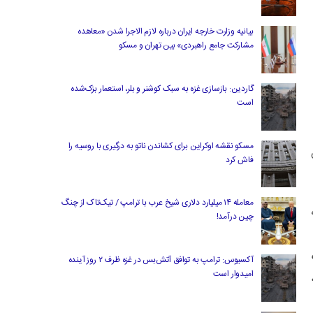
بیانیه وزارت خارجه ایران درباره لازم‌ الاجرا شدن «معاهده
مشارکت جامع راهبردی» بین تهران و مسکو
گاردین: بازسازی غزه به سبک کوشنر و بلر، استعمار بزک‌شده
است
مسکو نقشه اوکراین برای کشاندن ناتو به درگیری با روسیه را
شان
فاش کرد
معامله ۱۴ میلیارد دلاری شیخ عرب با ترامپ / تیک‌تاک از چنگ
چین درآمد!
آکسیوس: ترامپ به توافق آتش‌بس در غزه ظرف ۲ روز آینده
امیدوار است