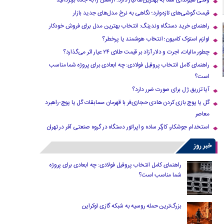
وقتی هیوندای شما به بهترین‌ها نیاز دارد؛ آرامش را به جاده برگردانید
قیمت گوشی‌های تازه‌وارد؛ نگاهی به نرخ مدل‌های جدید بازار
راهنمای خرید دستگاه وندینگ: انتخاب بهترین مدل برای فروش خودکار
لوازم استوک کامیون؛ انتخاب هوشمند یا پرخطر؟
چطور مالیات، اجرت و دلار آزاد بر قیمت طلای ۲۴ عیار اثر می‌گذارد؟
راهنمای کامل انتخاب پروفیل فولادی: چه ابعادی برای پروژه شما مناسب
است؟
آیا تزریق ژل برای صورت ضرر دارد​؟
گل یا پوچ بازی کردن هادی حجازی‌فر با قهرمان مسابقات گل یا پوچ-راهبرد
معاصر
استخدام جوشکار، کارگر ساده و اپراتور دستگاه در گروه صنعتی آفر در تهران
خبر روز
راهنمای کامل انتخاب پروفیل فولادی: چه ابعادی برای پروژه
شما مناسب است؟
بزرگ‌ترین حمله روسیه به شبکه گازی اوکراین