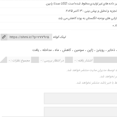
لینک کوتاه
ذخایر
،
رویترز
،
ژاپن
،
سومین
،
کاهش
،
ماه
،
مداخله
،
یافت
انتشار یافته : 0
در انتظار بررسی : 0
مجموع نظرات : 0
ید توسط مدیران سایت منتشر خواهد شد.
شر نخواهد شد.
تبط با خبر باشد منتشر نخواهد شد.