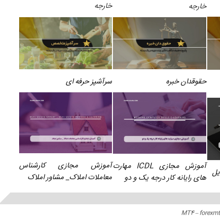
خارجه
خارجه
سرآشپز حرفه ای
حقوقدان خبره
آموزش مجازی کارشناس
آموزش مجازی ICDL مهارت
یل
معاملات املاک_ مشاور املاک
های رایانه کار درجه یک و دو