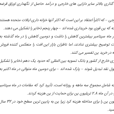
ذاری بالاتر سایر دارایی های خارجی و درآمد حاصل از نگهداری اوراق قرضه
ی – که اکثراً اعتقاد بر این است که اکثر آنها خزانه داری ایالات متحده هستند
ته که ین قوی بود خریداری شده اند – چهار پنجم ذخایر را تشکیل می دهند.
در ماه سپتامبر بیشترین کاهش را داشت و دومین کاهش را در ماه گذشته به
امات توضیح بیشتری ندادند، اما ناظران بازار این افت را منعکس کننده فروش
له در خرید ین تفسیر می کنند.
زی خارج از کشور و بانک تسویه بین المللی که حدود یک دهم ذخایر را تشکیل
ل نقد تبدیل شوند – پارک شده اند – برای دومین ماه متوالی در ماه اکتبر به
که شامل مجموع سه ماهه و روزانه است، تأیید کرد که مقامات در ماه سپتامبر
یت از ین هزینه کردند.
ژاپن در ماه گذشته رکورد 6.35 تریلیون ین را برای مداخله هزینه کرد زیرا ین به پایین ترین سطح خ