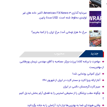
سرمایه گذاری Americas FX News 3 اکتبر: داده های غیر
تولیدی مخلوط شده است. USD عمدتا پایین.
مرغ ۸۰ هزار تومانی آمد/ مرغ ارزان را از کجا بخریم؟
جدید
محبوب
مهاجرت با برنامه کانادا پرزنت ورکر: مصاحبه با آقای مهندس نریمان پورطلایی
از مهاجریست
ایران کمپانی رونمایی شد!
آغاز ارائه ویزا کارت و مستر کارت در ایران از شهریور ۱۴۰۱
سیم کارت گرجستان دائمی در ایران
چگونه مطب پزشکان را از محیطی استرس زا به فضای آرام بخش تبدیل کنیم
؟
وقتی هیوندای شما به بهترین‌ها نیاز دارد؛ آرامش را به جاده برگردانید