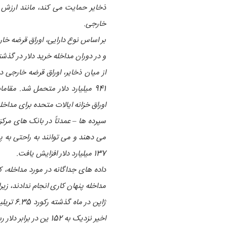
ذخایر حمایت می کند، مانند ارزش گ
خارجی.
بر اساس نوع دارایی، اوراق قرضه خارج
و در دوران مداخله خرید دلار در گذش
از میان ذخایر، اوراق قرضه خارجی 
941 میلیارد دلار متحمل شد. مق
اوراق خزانه ایالات متحده برای مداخ
سپرده ها – عمدتاً در بانک های مرک
می دهند و می توانند به راحتی به پو
137 میلیارد دلار افزایش یافت.
داده های جداگانه در مورد مداخله، 
مداخله پنهان کاری انجام ندادند، زیرا در آن ماه 2.8 تریلیون ین برای حما
اخیر نزدیک به 152 ین در برابر دلار رسید.