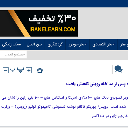
هنر
اخبار اقتصادی
اخبار خودرو
گردشگری
بین الملل
سبک زندگی
-
ه پس از مداخله رویترز کاهش یافت
[ad_1] © رویترز. عکس فایل: یک تصویر تصویری بانک های 100 دلاری آمریکا و اسکناس های 10000 ینی ژاپن را نشان می
201 در توکیو گرفته شده است. رویترز/ یوریکو ناکائو نوشته تتسوشی کاجیموتو توکیو (رویترز) – وزارت
خارجی ژاپن در ماه اکتبر