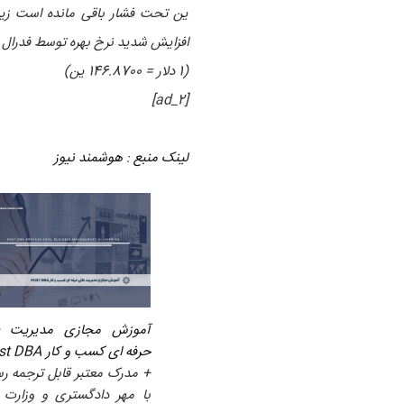
ین تحت فشار باقی مانده است زیرا
افزایش شدید نرخ بهره توسط فدرال ر
(1 دلار = 146.8700 ین)
[ad_2]
لینک منبع
:
هوشمند نیوز
آموزش مجازی مدیریت ع
حرفه ای کسب و کار Post DBA
+ مدرک معتبر قابل ترجمه ر
با مهر دادگستری و وزارت ا