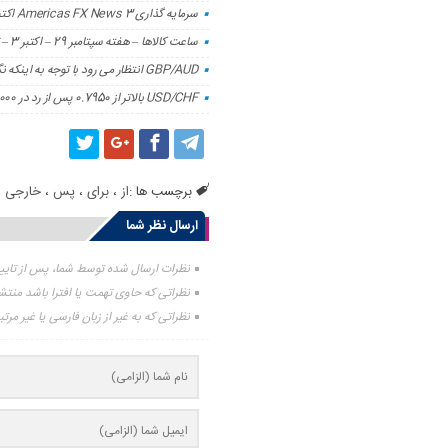
سرمایه گذاری Americas FX News 3 اکتبر: داده های غیر تولیدی مخلوط شده است. USD عمدتا پایین.
ساعت کالاها – هفته سپتامبر 29 – اکتبر 3 – تجزیه و تحلیل و پیش بینی – 3 اکتبر 2025
GBP/AUD انتظار می رود با توجه به اینکه نگرانی های بودجه انگلستان به پوند کاهش می یابد
USD/CHF بالاتر از 0.7950 پس از رد در 0.8000
برچسب ها :
از
،
برای
،
پس
،
خارجی
،
ارسال نظر شما
نظرات ارسال شده توسط شما، پس از تای
نظراتی که حاوی تهمت یا افترا باشد منت
نظراتی که به غیر از زبان فارسی یا غیر مر