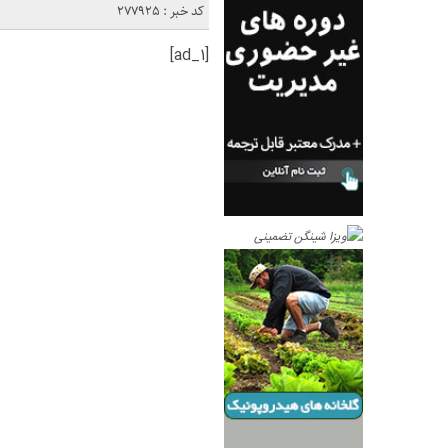
کد خبر : 277925
[ad_1]