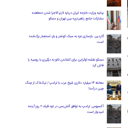
بیانیه وزارت خارجه ایران درباره لازم‌ الاجرا شدن «معاهده
مشارکت جامع راهبردی» بین تهران و مسکو
گاردین: بازسازی غزه به سبک کوشنر و بلر، استعمار بزک‌شده
است
مسکو نقشه اوکراین برای کشاندن ناتو به درگیری با روسیه را
فاش کرد
معامله ۱۴ میلیارد دلاری شیخ عرب با ترامپ / تیک‌تاک از چنگ
چین درآمد!
آکسیوس: ترامپ به توافق آتش‌بس در غزه ظرف ۲ روز آینده
امیدوار است