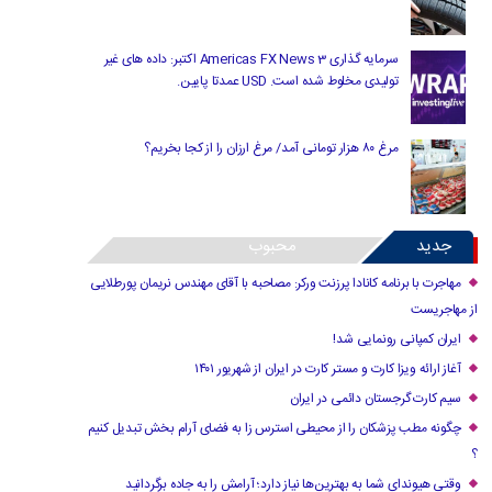
سرمایه گذاری Americas FX News 3 اکتبر: داده های غیر
تولیدی مخلوط شده است. USD عمدتا پایین.
مرغ ۸۰ هزار تومانی آمد/ مرغ ارزان را از کجا بخریم؟
جدید
محبوب
مهاجرت با برنامه کانادا پرزنت ورکر: مصاحبه با آقای مهندس نریمان پورطلایی
از مهاجریست
ایران کمپانی رونمایی شد!
آغاز ارائه ویزا کارت و مستر کارت در ایران از شهریور ۱۴۰۱
سیم کارت گرجستان دائمی در ایران
چگونه مطب پزشکان را از محیطی استرس زا به فضای آرام بخش تبدیل کنیم
؟
وقتی هیوندای شما به بهترین‌ها نیاز دارد؛ آرامش را به جاده برگردانید