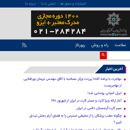
اعتبارات و مجوز ها
تماس با ما
درباره ما
سلامت
راه و روش
رپورتاژ
آخرین اخبار
مهاجرت با برنامه کانادا پرزنت ورکر: مصاحبه با آقای مهندس نریمان پورطلایی
از مهاجریست
ایران کمپانی رونمایی شد!
آغاز ارائه ویزا کارت و مستر کارت در ایران از شهریور ۱۴۰۱
سیم کارت گرجستان دائمی در ایران
چگونه مطب پزشکان را از محیطی استرس زا به فضای آرام بخش تبدیل
کنیم ؟