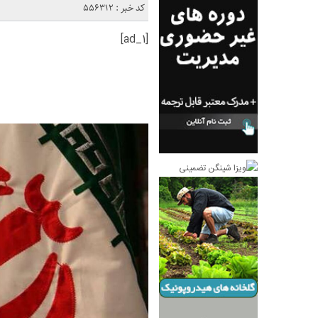
کد خبر : 556312
[ad_1]