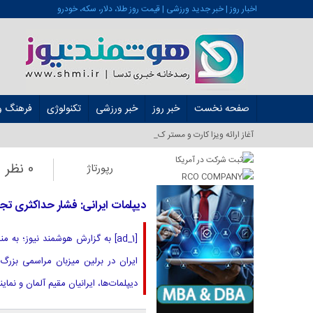
اخبار روز | خبر جدید ورزشی | قیمت روز طلا، دلار، سکه، خودرو
صفحه نخست
خبر روز
خبر ورزشی
تکنولوژی
فرهنگ و 
آغاز ارائه ویزا کارت و مستر کارت در ایران از ش_
0 نظر
رپورتاژ
دیپلمات ایرانی: فشار حداکثری ت
[ad_1] به گزارش هوشمند نیوز؛ 
ایران در برلین میزبان مراسمی بزرگ 
دیپلمات‌ها، ایرانیان مقیم آلمان و نما