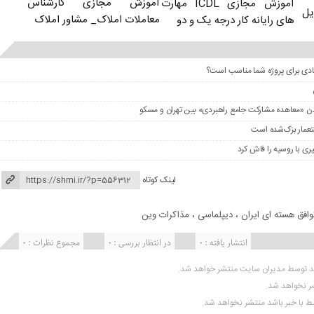
آموزش مجازی کارشناس
آموزش مجازی ICDL مهارت
یل
معاملات املاک_ مشاور املاک
های رایانه کار درجه یک و دو
عادی برای پروژه شما مناسب است؟
را شدن «معاهده مشارکت جامع راهبردی» بین تهران و مسکو
ستعمار بزک‌شده است
ری با روسیه را فاش کرد
لینک کوتاه
وافق هسته ای ایران
،
دیپلماسی
،
مذاکرات وین
انتشار یافته : 0
در انتظار بررسی : 0
مجموع نظرات : 0
ید توسط مدیران سایت منتشر خواهد شد.
شر نخواهد شد.
تبط با خبر باشد منتشر نخواهد شد.