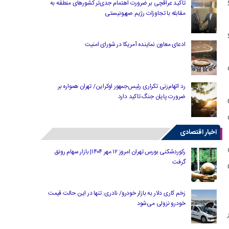
تاکید عراقچی بر ضرورت اهتمام جدی‌تر کشورهای منطقه به
مقابله با تجاوزات رژیم صهیونیستی
ادعای معاون نماینده آمریکا در شورای امنیت
رد اتهام‌زنی تکراری رئیس‌جمهور اوکراین/ تهران همواره بر
ضرورت پایان جنگ تاکید دارد
ل پیش
اخبار اقتصادی
رکوردشکنی بورس تهران امروز ۱۲ مهر ۱۴۰۴| بازار سهام رونق
گرفت
زخم کاری دلار به بازار خودرو/ نادری: تنها در این حالت قیمت
خودرو نزولی می‌شود