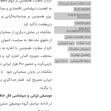
کاردار سفارت همچنین بر لزوم حفظ 
ثبت شرکت جنرال تریدینگ
به اهمیت دیپلماسی اقتصادی و سیا
RCO NEWS
Dubai Business
وی همچنین بر چندجانبه‌گرایی و ن
Directory
Certificate
دی‌هشت تأکید کرد.
BREAST
AUGMENTATION
ملکشاه در بخش دیگری از سخنرانی 
بانک اطلاعات مشاغل
از حقوق ملت‌ها، به سیاست اصولی 
ثبت شرکت
دوره آموزشی
کاردار سفارت همچنین با اشاره به
دیجیتال مارکتینگ
راهنمای مهاجرت
مجله الکترونیکی
مدرک ایزو
بازمی‌گردد و حضور ۴۰۰ هزار ایرانی در آلمان فرصتی بسیار خوب برای تقویت این روابط است.
ملکشاه در پایان سخنرانی خود با 
ایران، تصریح کرد: فشار حداکثری 
را برگزید.
موسیقی ایرانی و دیپلماسی فال حا
در ادامه مراسم، گروه موسیقی سنتی 