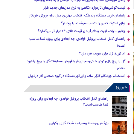
وقتی هیوندای شما به بهترین‌ها نیاز دارد؛ آرامش را به جاده برگردانید
قیمت گوشی‌های تازه‌وارد؛ نگاهی به نرخ مدل‌های جدید بازار
راهنمای خرید دستگاه وندینگ: انتخاب بهترین مدل برای فروش خودکار
لوازم استوک کامیون؛ انتخاب هوشمند یا پرخطر؟
چطور مالیات، اجرت و دلار آزاد بر قیمت طلای ۲۴ عیار اثر می‌گذارد؟
راهنمای کامل انتخاب پروفیل فولادی: چه ابعادی برای پروژه شما مناسب
است؟
آیا تزریق ژل برای صورت ضرر دارد​؟
گل یا پوچ بازی کردن هادی حجازی‌فر با قهرمان مسابقات گل یا پوچ-راهبرد
معاصر
استخدام جوشکار، کارگر ساده و اپراتور دستگاه در گروه صنعتی آفر در تهران
خبر روز
راهنمای کامل انتخاب پروفیل فولادی: چه ابعادی برای پروژه
شما مناسب است؟
بزرگ‌ترین حمله روسیه به شبکه گازی اوکراین