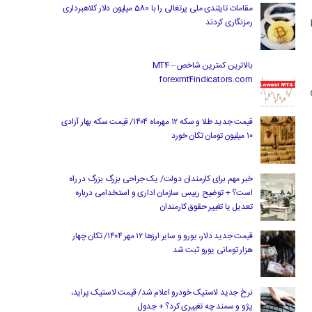
مقامات تایلندی ملی پرتغالی را با 580 میلیون دلار کلاهبرداری
رمزنگاری کردند
بالاترین کمترین شاخص MT4 –
forexmt4indicators.com
قیمت جدید طلا و سکه ۱۲ مهرماه ۱۴۰۴/ قیمت سکه بهار آزادی
۱۰ میلیون تومان تکان خورد
خبر مهم برای کارمندان دولت/ یک جراحی بزرگ بزرگ در راه
است؟ + توضیح رییس سازمان اداری و استخدامی درباره
تعدیل یا تغییر حقوق کارمندان
قیمت جدید دلار، یورو و سایر ارزها ۱۲ مهر ۱۴۰۴/ تکان چهار
هزار تومانی یورو ثبت شد
نرخ جدید لاستیک خودرو اعلام شد/ قیمت لاستیک پراید،
پژو و سمند چه تغییری کرد؟ + جدول