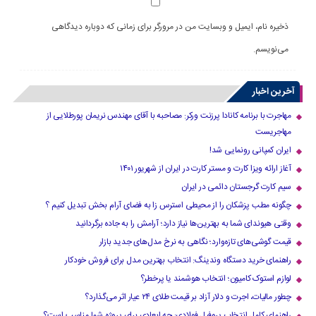
ذخیره نام، ایمیل و وبسایت من در مرورگر برای زمانی که دوباره دیدگاهی
می‌نویسم.
آخرین اخبار
مهاجرت با برنامه کانادا پرزنت ورکر: مصاحبه با آقای مهندس نریمان پورطلایی از
مهاجریست
ایران کمپانی رونمایی شد!
آغاز ارائه ویزا کارت و مستر کارت در ایران از شهریور ۱۴۰۱
سیم کارت گرجستان دائمی در ایران
چگونه مطب پزشکان را از محیطی استرس زا به فضای آرام بخش تبدیل کنیم ؟
وقتی هیوندای شما به بهترین‌ها نیاز دارد؛ آرامش را به جاده برگردانید
قیمت گوشی‌های تازه‌وارد؛ نگاهی به نرخ مدل‌های جدید بازار
راهنمای خرید دستگاه وندینگ: انتخاب بهترین مدل برای فروش خودکار
لوازم استوک کامیون؛ انتخاب هوشمند یا پرخطر؟
چطور مالیات، اجرت و دلار آزاد بر قیمت طلای ۲۴ عیار اثر می‌گذارد؟
راهنمای کامل انتخاب پروفیل فولادی: چه ابعادی برای پروژه شما مناسب است؟