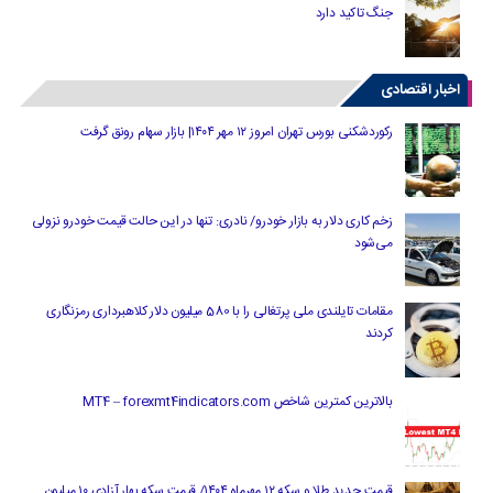
جنگ تاکید دارد
اخبار اقتصادی
رکوردشکنی بورس تهران امروز ۱۲ مهر ۱۴۰۴| بازار سهام رونق گرفت
زخم کاری دلار به بازار خودرو/ نادری: تنها در این حالت قیمت خودرو نزولی
می‌شود
مقامات تایلندی ملی پرتغالی را با 580 میلیون دلار کلاهبرداری رمزنگاری
کردند
بالاترین کمترین شاخص MT4 – forexmt4indicators.com
قیمت جدید طلا و سکه ۱۲ مهرماه ۱۴۰۴/ قیمت سکه بهار آزادی ۱۰ میلیون