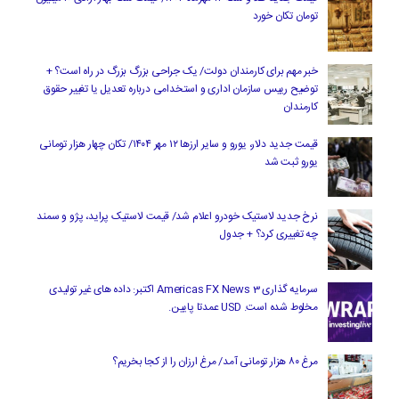
تومان تکان خورد
خبر مهم برای کارمندان دولت/ یک جراحی بزرگ بزرگ در راه است؟ +
توضیح رییس سازمان اداری و استخدامی درباره تعدیل یا تغییر حقوق
کارمندان
قیمت جدید دلار، یورو و سایر ارزها ۱۲ مهر ۱۴۰۴/ تکان چهار هزار تومانی
یورو ثبت شد
نرخ جدید لاستیک خودرو اعلام شد/ قیمت لاستیک پراید، پژو و سمند
چه تغییری کرد؟ + جدول
سرمایه گذاری Americas FX News 3 اکتبر: داده های غیر تولیدی
مخلوط شده است. USD عمدتا پایین.
مرغ ۸۰ هزار تومانی آمد/ مرغ ارزان را از کجا بخریم؟