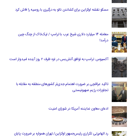
مسکو نقشه اوکراین برای کشاندن ناتو به درگیری با روسیه را فاش کرد
معامله ۱۴ میلیارد دلاری شیخ عرب با ترامپ / تیک‌تاک از چنگ چین
درآمد!
آکسیوس: ترامپ به توافق آتش‌بس در غزه ظرف ۲ روز آینده امیدوار است
تاکید عراقچی بر ضرورت اهتمام جدی‌تر کشورهای منطقه به مقابله با
تجاوزات رژیم صهیونیستی
ادعای معاون نماینده آمریکا در شورای امنیت
رد اتهام‌زنی تکراری رئیس‌جمهور اوکراین/ تهران همواره بر ضرورت پایان