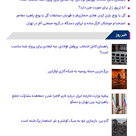
آیا تزریق ژل برای صورت ضرر دارد​؟
گل یا پوچ بازی کردن هادی حجازی‌فر با قهرمان مسابقات گل یا پوچ-راهبرد معاصر
استخدام جوشکار، کارگر ساده و اپراتور دستگاه در گروه صنعتی آفر در تهران
خبر روز
راهنمای کامل انتخاب پروفیل فولادی: چه ابعادی برای پروژه شما مناسب
است؟
بزرگ‌ترین حمله روسیه به شبکه گازی اوکراین
بیانیه وزارت خارجه ایران درباره لازم‌ الاجرا شدن «معاهده مشارکت جامع
راهبردی» بین تهران و مسکو
گاردین: بازسازی غزه به سبک کوشنر و بلر، استعمار بزک‌شده است