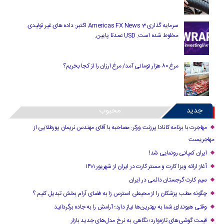
سرمایه گذاری Americas FX News 3 اکتبر: داده های غیر تولیدی
مخلوط شده است. USD عمدتا پایین.
مرغ ۸۰ هزار تومانی آمد/ مرغ ارزان را از کجا بخریم؟
جدید
محبوب
مهاجرت با برنامه کانادا پرزنت ورکر: مصاحبه با آقای مهندس نریمان پورطلایی از
مهاجریست
ایران کمپانی رونمایی شد!
آغاز ارائه ویزا کارت و مستر کارت در ایران از شهریور ۱۴۰۱
سیم کارت گرجستان دائمی در ایران
چگونه مطب پزشکان را از محیطی استرس زا به فضای آرام بخش تبدیل کنیم ؟
وقتی هیوندای شما به بهترین‌ها نیاز دارد؛ آرامش را به جاده برگردانید
قیمت گوشی‌های تازه‌وارد؛ نگاهی به نرخ مدل‌های جدید بازار