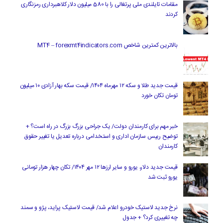
مقامات تایلندی ملی پرتغالی را با 580 میلیون دلار کلاهبرداری رمزنگاری
کردند
بالاترین کمترین شاخص MT4 – forexmt4indicators.com
قیمت جدید طلا و سکه ۱۲ مهرماه ۱۴۰۴/ قیمت سکه بهار آزادی ۱۰ میلیون
تومان تکان خورد
خبر مهم برای کارمندان دولت/ یک جراحی بزرگ بزرگ در راه است؟ +
توضیح رییس سازمان اداری و استخدامی درباره تعدیل یا تغییر حقوق
کارمندان
قیمت جدید دلار، یورو و سایر ارزها ۱۲ مهر ۱۴۰۴/ تکان چهار هزار تومانی
یورو ثبت شد
نرخ جدید لاستیک خودرو اعلام شد/ قیمت لاستیک پراید، پژو و سمند
چه تغییری کرد؟ + جدول