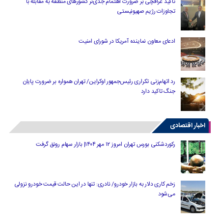
تاکید عراقچی بر ضرورت اهتمام جدی‌تر کشورهای منطقه به مقابله با
تجاوزات رژیم صهیونیستی
ادعای معاون نماینده آمریکا در شورای امنیت
رد اتهام‌زنی تکراری رئیس‌جمهور اوکراین/ تهران همواره بر ضرورت پایان
جنگ تاکید دارد
اخبار اقتصادی
رکوردشکنی بورس تهران امروز ۱۲ مهر ۱۴۰۴| بازار سهام رونق گرفت
زخم کاری دلار به بازار خودرو/ نادری: تنها در این حالت قیمت خودرو نزولی
می‌شود