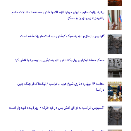
بیانیه وزارت خارجه ایران درباره لازم‌ الاجرا شدن «معاهده مشارکت جامع
راهبردی» بین تهران و مسکو
گاردین: بازسازی غزه به سبک کوشنر و بلر، استعمار بزک‌شده است
مسکو نقشه اوکراین برای کشاندن ناتو به درگیری با روسیه را فاش کرد
معامله ۱۴ میلیارد دلاری شیخ عرب با ترامپ / تیک‌تاک از چنگ چین
درآمد!
آکسیوس: ترامپ به توافق آتش‌بس در غزه ظرف ۲ روز آینده امیدوار است