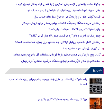
چگونه مطب پزشکان را از محیطی استرس زا به فضای آرام بخش تبدیل کنیم ؟
وقتی هیوندای شما به بهترین‌ها نیاز دارد؛ آرامش را به جاده برگردانید
قیمت گوشی‌های تازه‌وارد؛ نگاهی به نرخ مدل‌های جدید بازار
راهنمای خرید دستگاه وندینگ: انتخاب بهترین مدل برای فروش خودکار
لوازم استوک کامیون؛ انتخاب هوشمند یا پرخطر؟
چطور مالیات، اجرت و دلار آزاد بر قیمت طلای ۲۴ عیار اثر می‌گذارد؟
راهنمای کامل انتخاب پروفیل فولادی: چه ابعادی برای پروژه شما مناسب است؟
آیا تزریق ژل برای صورت ضرر دارد​؟
گل یا پوچ بازی کردن هادی حجازی‌فر با قهرمان مسابقات گل یا پوچ-راهبرد معاصر
استخدام جوشکار، کارگر ساده و اپراتور دستگاه در گروه صنعتی آفر در تهران
خبر روز
راهنمای کامل انتخاب پروفیل فولادی: چه ابعادی برای پروژه شما مناسب
است؟
بزرگ‌ترین حمله روسیه به شبکه گازی اوکراین