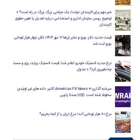
خبر مهم برای کارمندان دولت/ یک جراحی بزرگ بزرگ در راه است؟ +
توضیح رییس سازمان اداری و استخدامی درباره تعدیل یا تغییر حقوق
کارمندان
قیمت جدید دلار، یورو و سایر ارزها ۱۲ مهر ۱۴۰۴/ تکان چهار هزار تومانی
یورو ثبت شد
نرخ جدید لاستیک خودرو اعلام شد/ قیمت لاستیک پراید، پژو و سمند
چه تغییری کرد؟ + جدول
سرمایه گذاری Americas FX News 3 اکتبر: داده های غیر تولیدی
مخلوط شده است. USD عمدتا پایین.
مرغ ۸۰ هزار تومانی آمد/ مرغ ارزان را از کجا بخریم؟