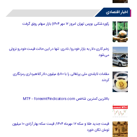
اخبار اقتصادی
رکوردشکنی بورس تهران امروز ۱۲ مهر ۱۴۰۴| بازار سهام رونق گرفت
زخم کاری دلار به بازار خودرو/ نادری: تنها در این حالت قیمت خودرو نزولی
می‌شود
مقامات تایلندی ملی پرتغالی را با 580 میلیون دلار کلاهبرداری رمزنگاری
کردند
بالاترین کمترین شاخص MT4 – forexmt4indicators.com
قیمت جدید طلا و سکه ۱۲ مهرماه ۱۴۰۴/ قیمت سکه بهار آزادی ۱۰ میلیون
تومان تکان خورد