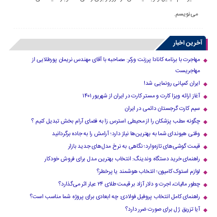
می‌نویسم.
آخرین اخبار
مهاجرت با برنامه کانادا پرزنت ورکر: مصاحبه با آقای مهندس نریمان پورطلایی از
مهاجریست
ایران کمپانی رونمایی شد!
آغاز ارائه ویزا کارت و مستر کارت در ایران از شهریور ۱۴۰۱
سیم کارت گرجستان دائمی در ایران
چگونه مطب پزشکان را از محیطی استرس زا به فضای آرام بخش تبدیل کنیم ؟
وقتی هیوندای شما به بهترین‌ها نیاز دارد؛ آرامش را به جاده برگردانید
قیمت گوشی‌های تازه‌وارد؛ نگاهی به نرخ مدل‌های جدید بازار
راهنمای خرید دستگاه وندینگ: انتخاب بهترین مدل برای فروش خودکار
لوازم استوک کامیون؛ انتخاب هوشمند یا پرخطر؟
چطور مالیات، اجرت و دلار آزاد بر قیمت طلای ۲۴ عیار اثر می‌گذارد؟
راهنمای کامل انتخاب پروفیل فولادی: چه ابعادی برای پروژه شما مناسب است؟
آیا تزریق ژل برای صورت ضرر دارد​؟