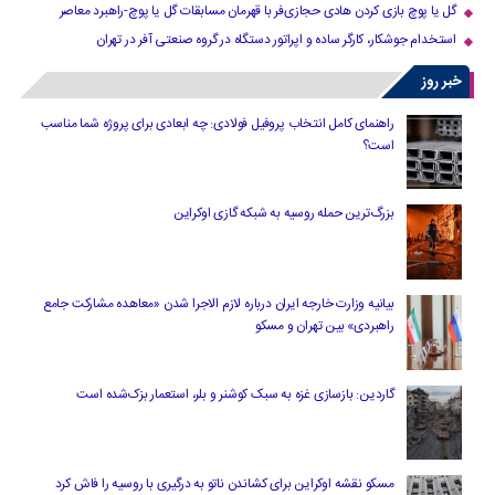
گل یا پوچ بازی کردن هادی حجازی‌فر با قهرمان مسابقات گل یا پوچ-راهبرد معاصر
استخدام جوشکار، کارگر ساده و اپراتور دستگاه در گروه صنعتی آفر در تهران
خبر روز
راهنمای کامل انتخاب پروفیل فولادی: چه ابعادی برای پروژه شما مناسب
است؟
بزرگ‌ترین حمله روسیه به شبکه گازی اوکراین
بیانیه وزارت خارجه ایران درباره لازم‌ الاجرا شدن «معاهده مشارکت جامع
راهبردی» بین تهران و مسکو
گاردین: بازسازی غزه به سبک کوشنر و بلر، استعمار بزک‌شده است
مسکو نقشه اوکراین برای کشاندن ناتو به درگیری با روسیه را فاش کرد