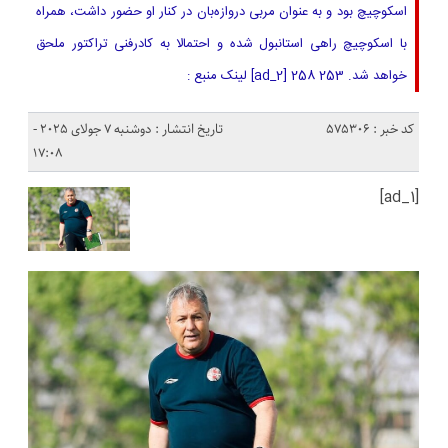
اسکوچیچ بود و به عنوان مربی دروازه‌بان در کنار او حضور داشت، همراه
با اسکوچیچ راهی استانبول شده و احتمالا به کادرفنی تراکتور ملحق
خواهد شد. 253 258 [ad_2] لینک منبع :
کد خبر : 575306
تاریخ انتشار : دوشنبه 7 جولای 2025 -
17:08
[ad_1]