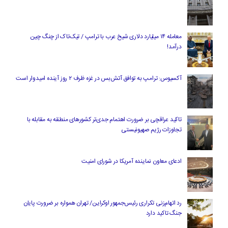
معامله ۱۴ میلیارد دلاری شیخ عرب با ترامپ / تیک‌تاک از چنگ چین
درآمد!
آکسیوس: ترامپ به توافق آتش‌بس در غزه ظرف ۲ روز آینده امیدوار است
تاکید عراقچی بر ضرورت اهتمام جدی‌تر کشورهای منطقه به مقابله با
تجاوزات رژیم صهیونیستی
ادعای معاون نماینده آمریکا در شورای امنیت
رد اتهام‌زنی تکراری رئیس‌جمهور اوکراین/ تهران همواره بر ضرورت پایان
جنگ تاکید دارد