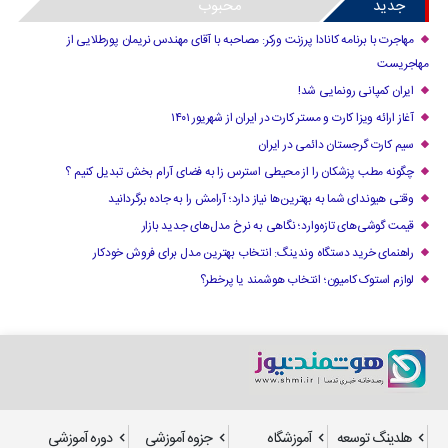
جدید
محبوب
مهاجرت با برنامه کانادا پرزنت ورکر: مصاحبه با آقای مهندس نریمان پورطلایی از
مهاجریست
ایران کمپانی رونمایی شد!
آغاز ارائه ویزا کارت و مستر کارت در ایران از شهریور ۱۴۰۱
سیم کارت گرجستان دائمی در ایران
چگونه مطب پزشکان را از محیطی استرس زا به فضای آرام بخش تبدیل کنیم ؟
وقتی هیوندای شما به بهترین‌ها نیاز دارد؛ آرامش را به جاده برگردانید
قیمت گوشی‌های تازه‌وارد؛ نگاهی به نرخ مدل‌های جدید بازار
راهنمای خرید دستگاه وندینگ: انتخاب بهترین مدل برای فروش خودکار
لوازم استوک کامیون؛ انتخاب هوشمند یا پرخطر؟
هلدینگ توسعه
آموزشگاه
جزوه آموزشی
دوره آموزشی