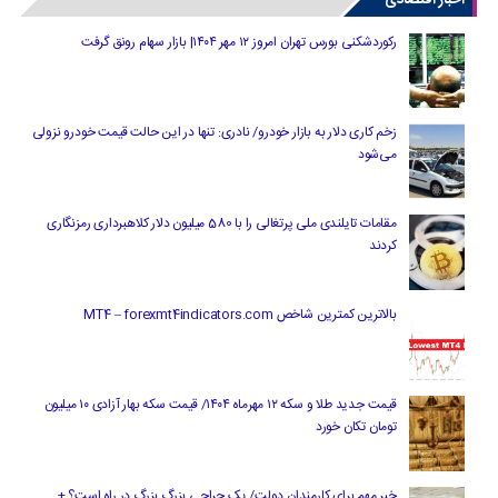
رکوردشکنی بورس تهران امروز ۱۲ مهر ۱۴۰۴| بازار سهام رونق گرفت
زخم کاری دلار به بازار خودرو/ نادری: تنها در این حالت قیمت خودرو نزولی
می‌شود
مقامات تایلندی ملی پرتغالی را با 580 میلیون دلار کلاهبرداری رمزنگاری
کردند
بالاترین کمترین شاخص MT4 – forexmt4indicators.com
قیمت جدید طلا و سکه ۱۲ مهرماه ۱۴۰۴/ قیمت سکه بهار آزادی ۱۰ میلیون
تومان تکان خورد
خبر مهم برای کارمندان دولت/ یک جراحی بزرگ بزرگ در راه است؟ +