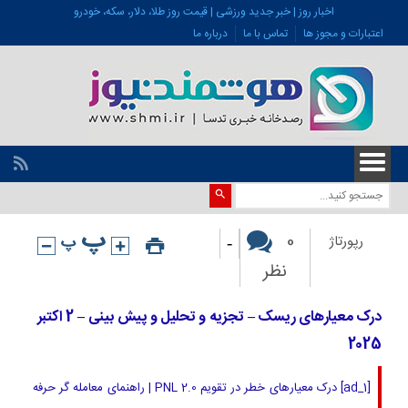
اخبار روز | خبر جدید ورزشی | قیمت روز طلا، دلار، سکه، خودرو
اعتبارات و مجوز ها
تماس با ما
درباره ما
-
0
رپورتاژ
نظر
درک معیارهای ریسک – تجزیه و تحلیل و پیش بینی – 2 اکتبر
2025
[ad_1] درک معیارهای خطر در تقویم PNL 2.0 | راهنمای معامله گر حرفه