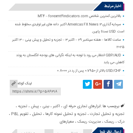
اخبار مرتبط
بالاترین کمترین شاخص MT4 – forexmt4indicators.com
سرمایه گذاری Americas FX News 3 اکتبر: داده های غیر تولیدی مخلوط شده
است. USD عمدتا پایین.
ساعت کالاها – هفته سپتامبر 29 – اکتبر 3 – تجزیه و تحلیل و پیش بینی – 3 اکتبر
2025
GBP/AUD انتظار می رود با توجه به اینکه نگرانی های بودجه انگلستان به پوند
کاهش می یابد
USD/CHF بالاتر از 0.7950 پس از رد در 0.8000
لینک کوتاه
برچسب ها :
ابزارهای تجاری حرفه ای
،
اکتبر
،
بینی
،
پیش
،
تجزیه
،
تجزیه و تحلیل تجارت
،
تجزیه و تحلیل نمونه کارها
،
تحلیل
،
تقویم P&L
،
درک
،
ریسک
،
مدیریت ریسک
،
معیارهای
ارسال نظر شما