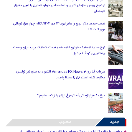
توضیح رییس سازمان اداری و استخدامی درباره تعدیل یا تغییر حقوق
کارمندان
قیمت جدید دلار، یورو و سایر ارزها ۱۲ مهر ۱۴۰۴/ تکان چهار هزار تومانی
یورو ثبت شد
نرخ جدید لاستیک خودرو اعلام شد/ قیمت لاستیک پراید، پژو و سمند
چه تغییری کرد؟ + جدول
سرمایه گذاری Americas FX News 3 اکتبر: داده های غیر تولیدی
مخلوط شده است. USD عمدتا پایین.
مرغ ۸۰ هزار تومانی آمد/ مرغ ارزان را از کجا بخریم؟
جدید
محبوب
مهاجرت با برنامه کانادا پرزنت ورکر: مصاحبه با آقای مهندس نریمان پورطلایی از