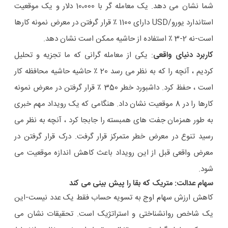
شما نشان می دهد. یک معامله گر با 10،000 دلار و یک موقعیت
استاندارد یورو/USD دارای 1100 ٪ قرار گرفتن در معرض نمونه کارها
است-نه 2-3 ٪ استفاده از حاشیه ممکن است نشان دهد.
کاربرد دنیای واقعی
: یکی از معامله گرانی که ما تجزیه و تحلیل
کردیم ، آنچه را که به نظر می رسد 20 ٪ حاشیه حاشیه محافظه کار
است ، حفظ کرد. داشبورد خطر 350 ٪ قرار گرفتن در معرض نمونه
کارها را در 8 موقعیت نشان داد. هنگامی که یک رویداد مهم خبری
به طور همزمان جفت های همبسته را جابجا کرد ، آنچه به نظر می
رسید تنوع در معرض خطر متمرکز قرار گرفت. درک قرار گرفتن در
معرض واقعی قبل از این رویداد باعث کاهش اندازه موقعیت می
شود.
سهام عدالت: متریک که بقا را پیش بینی می کند
کاهش ارزش سهام اوج به تسویه حساب فقط یک عدد نیست-این
یک شاخص روانشناختی و استراتژیک است. تحقیقات نشان می