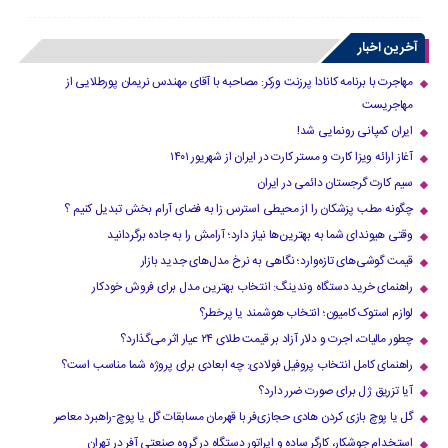
آخرین اخبار
مهاجرت با برنامه کانادا پرزنت ورکر: مصاحبه با آقای مهندس نریمان پورطلایی از
مهاجریست
ایران کمپانی رونمایی شد!
آغاز ارائه ویزا کارت و مستر کارت در ایران از شهریور ۱۴۰۱
سیم کارت گرجستان دائمی در ایران
چگونه مطب پزشکان را از محیطی استرس زا به فضای آرام بخش تبدیل کنیم ؟
وقتی هیوندای شما به بهترین‌ها نیاز دارد؛ آرامش را به جاده برگردانید
قیمت گوشی‌های تازه‌وارد؛ نگاهی به نرخ مدل‌های جدید بازار
راهنمای خرید دستگاه وندینگ: انتخاب بهترین مدل برای فروش خودکار
لوازم استوک کامیون؛ انتخاب هوشمند یا پرخطر؟
چطور مالیات، اجرت و دلار آزاد بر قیمت طلای ۲۴ عیار اثر می‌گذارد؟
راهنمای کامل انتخاب پروفیل فولادی: چه ابعادی برای پروژه شما مناسب است؟
آیا تزریق ژل برای صورت ضرر دارد​؟
گل یا پوچ بازی کردن هادی حجازی‌فر با قهرمان مسابقات گل یا پوچ-راهبرد معاصر
استخدام جوشکار، کارگر ساده و اپراتور دستگاه در گروه صنعتی آفر در تهران