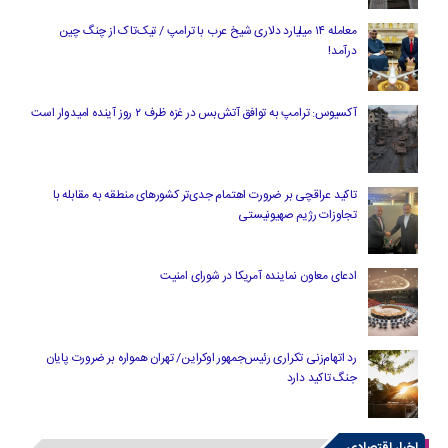
معامله ۱۴ میلیارد دلاری شیخ عرب با ترامپ / تیک‌تاک از چنگ چین
درآمد!
آکسیوس: ترامپ به توافق آتش‌بس در غزه ظرف ۲ روز آینده امیدوار است
تاکید عراقچی بر ضرورت اهتمام جدی‌تر کشورهای منطقه به مقابله با
تجاوزات رژیم صهیونیستی
ادعای معاون نماینده آمریکا در شورای امنیت
رد اتهام‌زنی تکراری رئیس‌جمهور اوکراین/ تهران همواره بر ضرورت پایان
جنگ تاکید دارد
اخبار اقتصادی