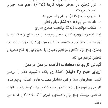
قرار گرفتن در معرض نمونه کارها (25 ٪): اهرم همه چیز را
تقویت می کند
ضریب سود (20 ٪): ارزیابی اساسی لبه
تلفات متوالی (10 ٪): فشار روانی فعلی
غلظت موقعیت (5 ٪): واقعیت متنوع سازی
این امتیازات وزنی شش معیار پیچیده را به سطح ریسک عملی
ترجمه می کند: کم ، متوسط ​​، بالا ، بسیار زیاد یا بحرانی. شاخص
بصری پنج نوار آگاهی موقعیتی فوری را بدون نیاز به فلج تجزیه و
تحلیل فراهم می کند.
گردش کار روزانه: معاملات آگاهانه در عمل در عمل
ارزیابی صبح (2 دقیقه)
: کدگذاری رنگ داشبورد خطر را بررسی
کنید. معیارهای سبز و آبی نشانگر عملیات عادی است. پرچم های
نارنجی یا قرمز قبل از قرار دادن معاملات جدید ، توجه را می طلبند.
شاخص ریسک پنج نوار راهنمایی فوری Go/No-Go را ارائه می
دهد.