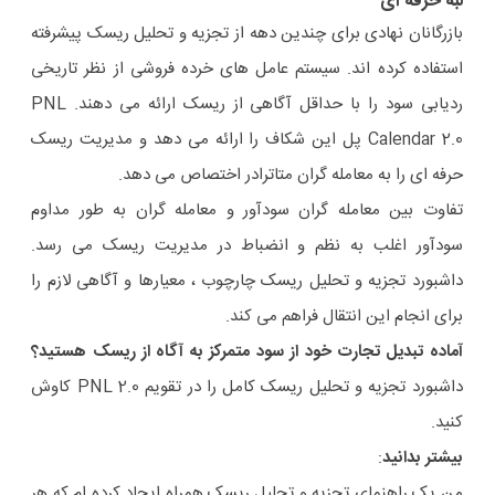
لبه حرفه ای
بازرگانان نهادی برای چندین دهه از تجزیه و تحلیل ریسک پیشرفته
استفاده کرده اند. سیستم عامل های خرده فروشی از نظر تاریخی
ردیابی سود را با حداقل آگاهی از ریسک ارائه می دهند. PNL
Calendar 2.0 پل این شکاف را ارائه می دهد و مدیریت ریسک
حرفه ای را به معامله گران متاترادر ​​اختصاص می دهد.
تفاوت بین معامله گران سودآور و معامله گران به طور مداوم
سودآور اغلب به نظم و انضباط در مدیریت ریسک می رسد.
داشبورد تجزیه و تحلیل ریسک چارچوب ، معیارها و آگاهی لازم را
برای انجام این انتقال فراهم می کند.
آماده تبدیل تجارت خود از سود متمرکز به آگاه از ریسک هستید؟
داشبورد تجزیه و تحلیل ریسک کامل را در تقویم PNL 2.0 کاوش
کنید.
بیشتر بدانید
:
من یک راهنمای تجزیه و تحلیل ریسک همراه ایجاد کرده ام که هر