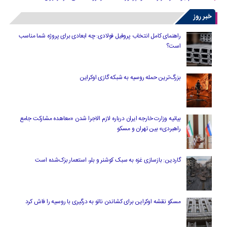
خبر روز
راهنمای کامل انتخاب پروفیل فولادی: چه ابعادی برای پروژه شما مناسب
است؟
بزرگ‌ترین حمله روسیه به شبکه گازی اوکراین
بیانیه وزارت خارجه ایران درباره لازم‌ الاجرا شدن «معاهده مشارکت جامع
راهبردی» بین تهران و مسکو
گاردین: بازسازی غزه به سبک کوشنر و بلر، استعمار بزک‌شده است
مسکو نقشه اوکراین برای کشاندن ناتو به درگیری با روسیه را فاش کرد