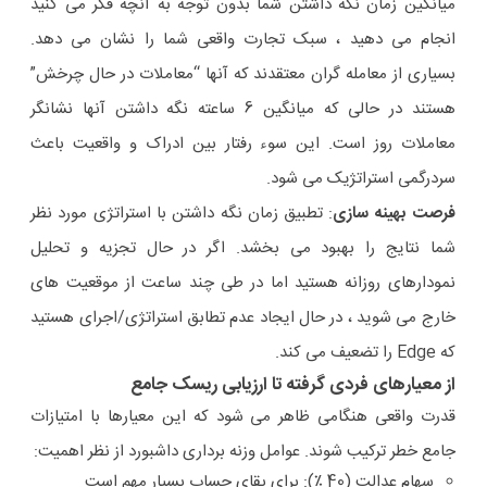
میانگین زمان نگه داشتن شما بدون توجه به آنچه فکر می کنید
انجام می دهید ، سبک تجارت واقعی شما را نشان می دهد.
بسیاری از معامله گران معتقدند که آنها “معاملات در حال چرخش”
هستند در حالی که میانگین 6 ساعته نگه داشتن آنها نشانگر
معاملات روز است. این سوء رفتار بین ادراک و واقعیت باعث
سردرگمی استراتژیک می شود.
فرصت بهینه سازی
: تطبیق زمان نگه داشتن با استراتژی مورد نظر
شما نتایج را بهبود می بخشد. اگر در حال تجزیه و تحلیل
نمودارهای روزانه هستید اما در طی چند ساعت از موقعیت های
خارج می شوید ، در حال ایجاد عدم تطابق استراتژی/اجرای هستید
که Edge را تضعیف می کند.
از معیارهای فردی گرفته تا ارزیابی ریسک جامع
قدرت واقعی هنگامی ظاهر می شود که این معیارها با امتیازات
جامع خطر ترکیب شوند. عوامل وزنه برداری داشبورد از نظر اهمیت:
سهام عدالت (40 ٪): برای بقای حساب بسیار مهم است