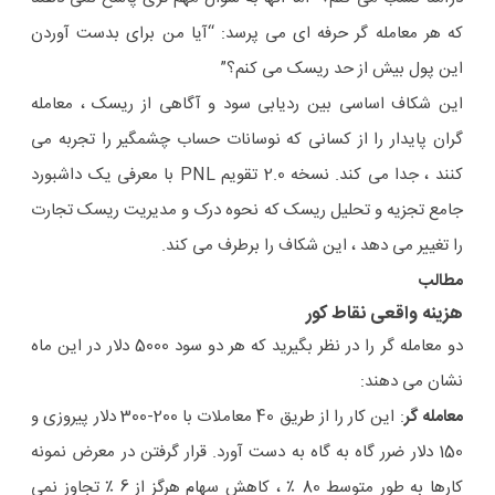
که هر معامله گر حرفه ای می پرسد: “آیا من برای بدست آوردن
این پول بیش از حد ریسک می کنم؟”
این شکاف اساسی بین ردیابی سود و آگاهی از ریسک ، معامله
گران پایدار را از کسانی که نوسانات حساب چشمگیر را تجربه می
کنند ، جدا می کند. نسخه 2.0 تقویم PNL با معرفی یک داشبورد
جامع تجزیه و تحلیل ریسک که نحوه درک و مدیریت ریسک تجارت
را تغییر می دهد ، این شکاف را برطرف می کند.
مطالب
هزینه واقعی نقاط کور
دو معامله گر را در نظر بگیرید که هر دو سود 5000 دلار در این ماه
نشان می دهند:
معامله گر
: این کار را از طریق 40 معاملات با 200-300 دلار پیروزی و
150 دلار ضرر گاه به گاه به دست آورد. قرار گرفتن در معرض نمونه
کارها به طور متوسط ​​80 ٪ ، کاهش سهام هرگز از 6 ٪ تجاوز نمی