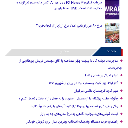
سرمایه گذاری Americas FX News 3 اکتبر: داده های غیر تولیدی
مخلوط شده است. USD عمدتا پایین.
مرغ ۸۰ هزار تومانی آمد/ مرغ ارزان را از کجا بخریم؟
جدید
محبوب
مهاجرت با برنامه کانادا پرزنت ورکر: مصاحبه با آقای مهندس نریمان پورطلایی از
مهاجریست
ایران کمپانی رونمایی شد!
آغاز ارائه ویزا کارت و مستر کارت در ایران از شهریور ۱۴۰۱
سیم کارت گرجستان دائمی در ایران
چگونه مطب پزشکان را از محیطی استرس زا به فضای آرام بخش تبدیل کنیم ؟
وقتی هیوندای شما به بهترین‌ها نیاز دارد؛ آرامش را به جاده برگردانید
قیمت گوشی‌های تازه‌وارد؛ نگاهی به نرخ مدل‌های جدید بازار
راهنمای خرید دستگاه وندینگ: انتخاب بهترین مدل برای فروش خودکار