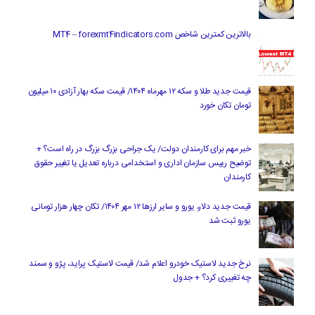
بالاترین کمترین شاخص MT4 – forexmt4indicators.com
قیمت جدید طلا و سکه ۱۲ مهرماه ۱۴۰۴/ قیمت سکه بهار آزادی ۱۰ میلیون
تومان تکان خورد
خبر مهم برای کارمندان دولت/ یک جراحی بزرگ بزرگ در راه است؟ +
توضیح رییس سازمان اداری و استخدامی درباره تعدیل یا تغییر حقوق
کارمندان
قیمت جدید دلار، یورو و سایر ارزها ۱۲ مهر ۱۴۰۴/ تکان چهار هزار تومانی
یورو ثبت شد
نرخ جدید لاستیک خودرو اعلام شد/ قیمت لاستیک پراید، پژو و سمند
چه تغییری کرد؟ + جدول