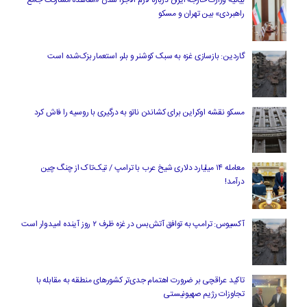
بیانیه وزارت خارجه ایران درباره لازم‌ الاجرا شدن «معاهده مشارکت جامع
راهبردی» بین تهران و مسکو
گاردین: بازسازی غزه به سبک کوشنر و بلر، استعمار بزک‌شده است
مسکو نقشه اوکراین برای کشاندن ناتو به درگیری با روسیه را فاش کرد
معامله ۱۴ میلیارد دلاری شیخ عرب با ترامپ / تیک‌تاک از چنگ چین
درآمد!
آکسیوس: ترامپ به توافق آتش‌بس در غزه ظرف ۲ روز آینده امیدوار است
تاکید عراقچی بر ضرورت اهتمام جدی‌تر کشورهای منطقه به مقابله با
تجاوزات رژیم صهیونیستی