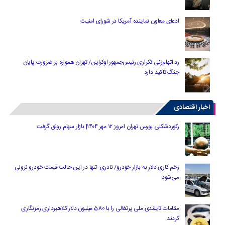
ادعای معاون نماینده آمریکا در شورای امنیت
رد اتهام‌زنی تکراری رئیس‌جمهور اوکراین/ تهران همواره بر ضرورت پایان
جنگ تاکید دارد
اخبار اقتصادی
رکوردشکنی بورس تهران امروز ۱۲ مهر ۱۴۰۴| بازار سهام رونق گرفت
زخم کاری دلار به بازار خودرو/ نادری: تنها در این حالت قیمت خودرو نزولی
می‌شود
مقامات تایلندی ملی پرتغالی را با 580 میلیون دلار کلاهبرداری رمزنگاری
کردند