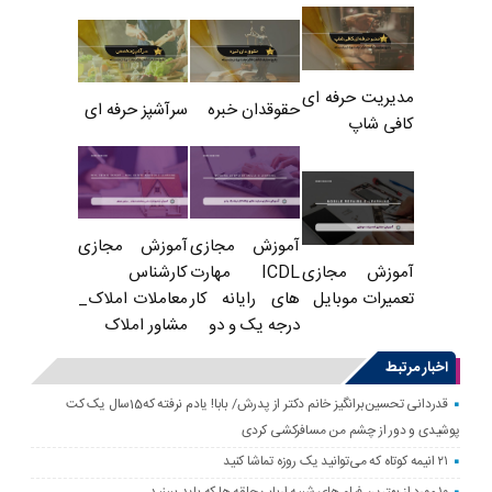
مدیریت حرفه ای
حقوقدان خبره
سرآشپز حرفه ای
کافی شاپ
آموزش مجازی
آموزش مجازی
ICDL مهارت
کارشناس
آموزش مجازی
های رایانه کار
معاملات املاک_
تعمیرات موبایل
درجه یک و دو
مشاور املاک
اخبار مرتبط
قدردانی تحسین‌برانگیز خانم دکتر از پدرش/ بابا! یادم نرفته که15سال یک کت
پوشیدی و دور از چشم من مسافرکشی کردی
۲۱ انیمه کوتاه که می‌توانید یک روزه تماشا کنید