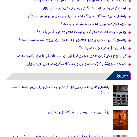
وقتی هیوندای شما به بهترین‌ها نیاز دارد؛ آرامش را به جاده برگردانید
قیمت گوشی‌های تازه‌وارد؛ نگاهی به نرخ مدل‌های جدید بازار
راهنمای خرید دستگاه وندینگ: انتخاب بهترین مدل برای فروش خودکار
لوازم استوک کامیون؛ انتخاب هوشمند یا پرخطر؟
چطور مالیات، اجرت و دلار آزاد بر قیمت طلای ۲۴ عیار اثر می‌گذارد؟
راهنمای کامل انتخاب پروفیل فولادی: چه ابعادی برای پروژه شما مناسب است؟
آیا تزریق ژل برای صورت ضرر دارد​؟
گل یا پوچ بازی کردن هادی حجازی‌فر با قهرمان مسابقات گل یا پوچ-راهبرد معاصر
استخدام جوشکار، کارگر ساده و اپراتور دستگاه در گروه صنعتی آفر در تهران
خبر روز
راهنمای کامل انتخاب پروفیل فولادی: چه ابعادی برای پروژه شما مناسب
است؟
بزرگ‌ترین حمله روسیه به شبکه گازی اوکراین