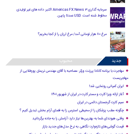
سرمایه گذاری Americas FX News 3 اکتبر: داده های غیر تولیدی
مخلوط شده است. USD عمدتا پایین.
مرغ ۸۰ هزار تومانی آمد/ مرغ ارزان را از کجا بخریم؟
جدید
محبوب
مهاجرت با برنامه کانادا پرزنت ورکر: مصاحبه با آقای مهندس نریمان پورطلایی از
مهاجریست
ایران کمپانی رونمایی شد!
آغاز ارائه ویزا کارت و مستر کارت در ایران از شهریور ۱۴۰۱
سیم کارت گرجستان دائمی در ایران
چگونه مطب پزشکان را از محیطی استرس زا به فضای آرام بخش تبدیل کنیم ؟
وقتی هیوندای شما به بهترین‌ها نیاز دارد؛ آرامش را به جاده برگردانید
قیمت گوشی‌های تازه‌وارد؛ نگاهی به نرخ مدل‌های جدید بازار