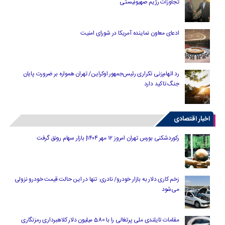
تجاوزات رژیم صهیونیستی
ادعای معاون نماینده آمریکا در شورای امنیت
رد اتهام‌زنی تکراری رئیس‌جمهور اوکراین/ تهران همواره بر ضرورت پایان
جنگ تاکید دارد
اخبار اقتصادی
رکوردشکنی بورس تهران امروز ۱۲ مهر ۱۴۰۴| بازار سهام رونق گرفت
زخم کاری دلار به بازار خودرو/ نادری: تنها در این حالت قیمت خودرو نزولی
می‌شود
مقامات تایلندی ملی پرتغالی را با 580 میلیون دلار کلاهبرداری رمزنگاری