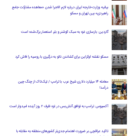
بیانیه وزارت خارجه ایران درباره لازم‌ الاجرا شدن «معاهده مشارکت جامع
راهبردی» بین تهران و مسکو
گاردین: بازسازی غزه به سبک کوشنر و بلر، استعمار بزک‌شده است
مسکو نقشه اوکراین برای کشاندن ناتو به درگیری با روسیه را فاش کرد
معامله ۱۴ میلیارد دلاری شیخ عرب با ترامپ / تیک‌تاک از چنگ چین
درآمد!
آکسیوس: ترامپ به توافق آتش‌بس در غزه ظرف ۲ روز آینده امیدوار است
تاکید عراقچی بر ضرورت اهتمام جدی‌تر کشورهای منطقه به مقابله با