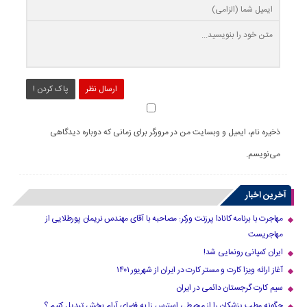
ارسال نظر
پاک کردن !
ذخیره نام، ایمیل و وبسایت من در مرورگر برای زمانی که دوباره دیدگاهی
می‌نویسم.
آخرین اخبار
مهاجرت با برنامه کانادا پرزنت ورکر: مصاحبه با آقای مهندس نریمان پورطلایی از
مهاجریست
ایران کمپانی رونمایی شد!
آغاز ارائه ویزا کارت و مستر کارت در ایران از شهریور ۱۴۰۱
سیم کارت گرجستان دائمی در ایران
چگونه مطب پزشکان را از محیطی استرس زا به فضای آرام بخش تبدیل کنیم ؟