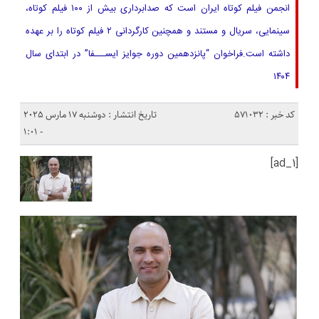
انجمن فیلم کوتاه ایران است که صدابرداری بیش از ۱۰۰ فیلم کوتاه،
سینمایی، سریال و مستند و همچنین کارگردانی ۲ فیلم کوتاه را بر عهده
داشته است.فراخوان “پانزدهمین دوره جوایز ایســـفا” در ابتدای سال
۱۴۰۴
کد خبر : 571032
تاریخ انتشار : دوشنبه 17 مارس 2025
- 1:01
[ad_1]