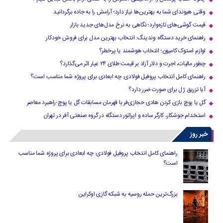
وقتی هیوندای شما به بهترین‌ها نیاز دارد؛ آرامش را به جاده برگردانید
قیمت گوشی‌های تازه‌وارد؛ نگاهی به نرخ مدل‌های جدید بازار
راهنمای خرید دستگاه وندینگ: انتخاب بهترین مدل برای فروش خودکار
لوازم استوک کامیون؛ انتخاب هوشمند یا پرخطر؟
چطور مالیات، اجرت و دلار آزاد بر قیمت طلای ۲۴ عیار اثر می‌گذارد؟
راهنمای کامل انتخاب پروفیل فولادی: چه ابعادی برای پروژه شما مناسب است؟
آیا تزریق ژل برای صورت ضرر دارد​؟
گل یا پوچ بازی کردن هادی حجازی‌فر با قهرمان مسابقات گل یا پوچ-راهبرد معاصر
استخدام جوشکار، کارگر ساده و اپراتور دستگاه در گروه صنعتی آفر در تهران
خبر روز
راهنمای کامل انتخاب پروفیل فولادی: چه ابعادی برای پروژه شما مناسب
است؟
بزرگ‌ترین حمله روسیه به شبکه گازی اوکراین