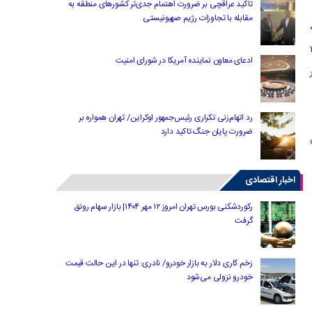
تاکید عراقچی بر ضرورت اهتمام جدی‌تر کشورهای منطقه به
مقابله با تجاوزات رژیم صهیونیستی
 تا فردا (روز سه شنبه ۲۸
ادعای معاون نماینده آمریکا در شورای امنیت
رد اتهام‌زنی تکراری رئیس‌جمهور اوکراین/ تهران همواره بر
ضرورت پایان جنگ تاکید دارد
اخبار اقتصادی
رکوردشکنی بورس تهران امروز ۱۲ مهر ۱۴۰۴| بازار سهام رونق
گرفت
زخم کاری دلار به بازار خودرو/ نادری: تنها در این حالت قیمت
خودرو نزولی می‌شود