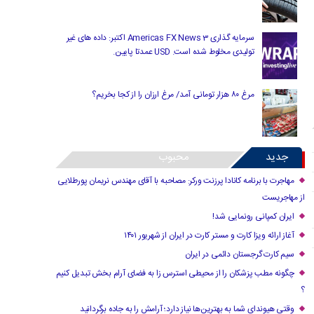
سرمایه گذاری Americas FX News 3 اکتبر: داده های غیر
تولیدی مخلوط شده است. USD عمدتا پایین.
مرغ ۸۰ هزار تومانی آمد/ مرغ ارزان را از کجا بخریم؟
جدید
محبوب
مهاجرت با برنامه کانادا پرزنت ورکر: مصاحبه با آقای مهندس نریمان پورطلایی
از مهاجریست
ایران کمپانی رونمایی شد!
آغاز ارائه ویزا کارت و مستر کارت در ایران از شهریور ۱۴۰۱
سیم کارت گرجستان دائمی در ایران
چگونه مطب پزشکان را از محیطی استرس زا به فضای آرام بخش تبدیل کنیم
؟
وقتی هیوندای شما به بهترین‌ها نیاز دارد؛ آرامش را به جاده برگردانید