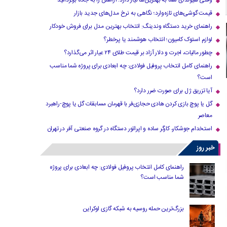
وقتی هیوندای شما به بهترین‌ها نیاز دارد؛ آرامش را به جاده برگردانید
قیمت گوشی‌های تازه‌وارد؛ نگاهی به نرخ مدل‌های جدید بازار
راهنمای خرید دستگاه وندینگ: انتخاب بهترین مدل برای فروش خودکار
لوازم استوک کامیون؛ انتخاب هوشمند یا پرخطر؟
چطور مالیات، اجرت و دلار آزاد بر قیمت طلای ۲۴ عیار اثر می‌گذارد؟
راهنمای کامل انتخاب پروفیل فولادی: چه ابعادی برای پروژه شما مناسب
است؟
آیا تزریق ژل برای صورت ضرر دارد​؟
گل یا پوچ بازی کردن هادی حجازی‌فر با قهرمان مسابقات گل یا پوچ-راهبرد
معاصر
استخدام جوشکار، کارگر ساده و اپراتور دستگاه در گروه صنعتی آفر در تهران
خبر روز
راهنمای کامل انتخاب پروفیل فولادی: چه ابعادی برای پروژه
شما مناسب است؟
بزرگ‌ترین حمله روسیه به شبکه گازی اوکراین