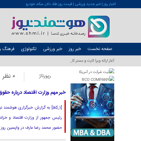
اخبار روز | خبر جدید ورزشی | قیمت روز طلا، دلار، سکه، خودرو
صفحه نخست
خبر روز
خبر ورزشی
تکنولوژی
فرهنگ و 
آغاز ارائه ویزا کارت و مستر کارت در ایران از _
0 نظر
رپورتاژ
خبر مهم وزارت اقتصاد درباره حقو
[ad_1] به گزارش خبرگزاری هوشمن
رئیس جمهور از وزارت اقتصاد و خزا
حضور محمد رضا عارف در واپسین روز 