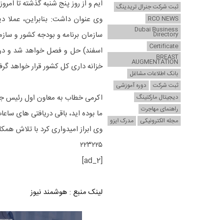
ایم و از روز پنج شنبه گذشته تا امر
ثبت شرکت جنرال تریدینگ
وی عنوان داشت: بنابراین، عملا دی
RCO NEWS
Dubai Business
Directory
Certificate
اسفند) حل و فصل خواهد شد و در اد
BREAST
AUGMENTATION
خزانه داری کل کشور قرار خواهد گر
بانک اطلاعات مشاغل
ثبت شرکت
دوره آموزشی
اکرمی خطاب به معاون اول رئیس جمه
دیجیتال مارکتینگ
راهنمای مهاجرت
ما بوده اید، باقی دریافتی های ساع
مجله الکترونیکی
مدرک ایزو
وی ابراز امیدواری کرد با تلاش همکاران مجموعه خزانه
۲۲۳۲۲۵
[ad_2]
لینک منبع
:
هوشمند نیوز