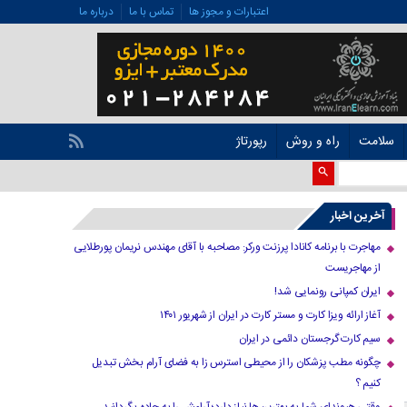
اعتبارات و مجوز ها
تماس با ما
درباره ما
سلامت
راه و روش
رپورتاژ
آخرین اخبار
مهاجرت با برنامه کانادا پرزنت ورکر: مصاحبه با آقای مهندس نریمان پورطلایی
از مهاجریست
ایران کمپانی رونمایی شد!
آغاز ارائه ویزا کارت و مستر کارت در ایران از شهریور ۱۴۰۱
سیم کارت گرجستان دائمی در ایران
چگونه مطب پزشکان را از محیطی استرس زا به فضای آرام بخش تبدیل
کنیم ؟