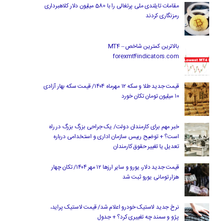
مقامات تایلندی ملی پرتغالی را با 580 میلیون دلار کلاهبرداری
رمزنگاری کردند
بالاترین کمترین شاخص MT4 –
forexmt4indicators.com
قیمت جدید طلا و سکه ۱۲ مهرماه ۱۴۰۴/ قیمت سکه بهار آزادی
۱۰ میلیون تومان تکان خورد
خبر مهم برای کارمندان دولت/ یک جراحی بزرگ بزرگ در راه
است؟ + توضیح رییس سازمان اداری و استخدامی درباره
تعدیل یا تغییر حقوق کارمندان
قیمت جدید دلار، یورو و سایر ارزها ۱۲ مهر ۱۴۰۴/ تکان چهار
هزار تومانی یورو ثبت شد
نرخ جدید لاستیک خودرو اعلام شد/ قیمت لاستیک پراید،
پژو و سمند چه تغییری کرد؟ + جدول