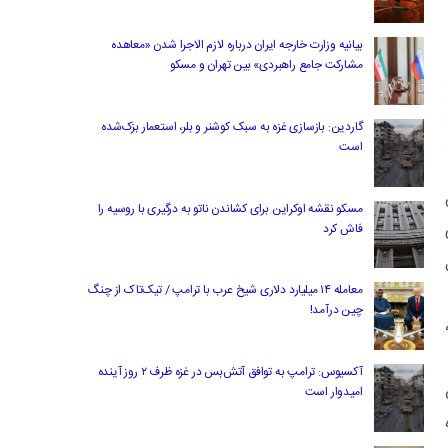
بیانیه وزارت خارجه ایران درباره لازم‌ الاجرا شدن «معاهده
مشارکت جامع راهبردی» بین تهران و مسکو
گاردین: بازسازی غزه به سبک کوشنر و بلر، استعمار بزک‌شده
است
مسکو نقشه اوکراین برای کشاندن ناتو به درگیری با روسیه را
فاش کرد
معامله ۱۴ میلیارد دلاری شیخ عرب با ترامپ / تیک‌تاک از چنگ
چین درآمد!
آکسیوس: ترامپ به توافق آتش‌بس در غزه ظرف ۲ روز آینده
امیدوار است