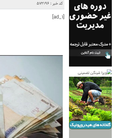
کد خبر : 572196
[ad_1]