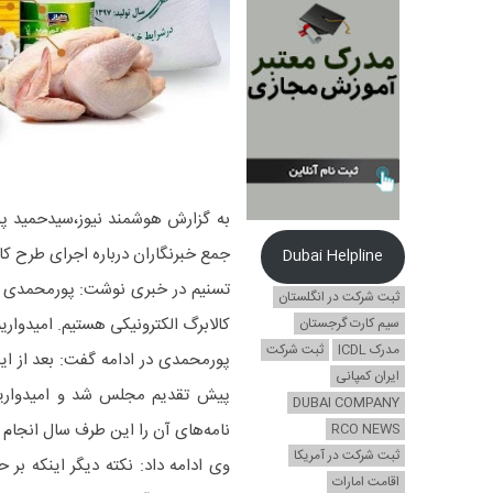
به گزارش هوشمند نیوز،سیدحمید پو
جمع خبرنگاران درباره اجرای طرح کال
Dubai Helpline
تسنیم در خبری نوشت: پورمحمدی گف
ثبت شرکت در انگلستان
کالابرگ الکترونیکی هستیم. امیدواری
سیم کارت گرجستان
مدرک ICDL
ثبت شرکت
پورمحمدی در ادامه گفت: بعد از این
ایران کمپانی
پیش تقدیم مجلس شد و امیدواریم 
DUBAI COMPANY
نامه‌های آن را این طرف سال انجام 
RCO NEWS
ثبت شرکت در آمریکا
وی ادامه داد: نکته دیگر اینکه ب
اقامت امارات