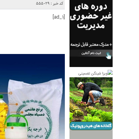
کد خبر : 555029
[ad_1]