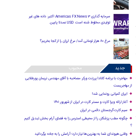
سرمایه گذاری Americas FX News 3 اکتبر: داده های غیر
تولیدی مخلوط شده است. USD عمدتا پایین.
مرغ ۸۰ هزار تومانی آمد/ مرغ ارزان را از کجا بخریم؟
جدید
محبوب
مهاجرت با برنامه کانادا پرزنت ورکر: مصاحبه با آقای مهندس نریمان پورطلایی
از مهاجریست
ایران کمپانی رونمایی شد!
آغاز ارائه ویزا کارت و مستر کارت در ایران از شهریور ۱۴۰۱
سیم کارت گرجستان دائمی در ایران
چگونه مطب پزشکان را از محیطی استرس زا به فضای آرام بخش تبدیل کنیم
؟
وقتی هیوندای شما به بهترین‌ها نیاز دارد؛ آرامش را به جاده برگردانید