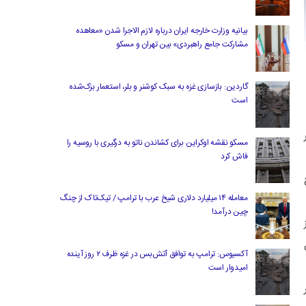
بیانیه وزارت خارجه ایران درباره لازم‌ الاجرا شدن «معاهده
مشارکت جامع راهبردی» بین تهران و مسکو
گاردین: بازسازی غزه به سبک کوشنر و بلر، استعمار بزک‌شده
است
مسکو نقشه اوکراین برای کشاندن ناتو به درگیری با روسیه را
فاش کرد
معامله ۱۴ میلیارد دلاری شیخ عرب با ترامپ / تیک‌تاک از چنگ
چین درآمد!
آکسیوس: ترامپ به توافق آتش‌بس در غزه ظرف ۲ روز آینده
امیدوار است