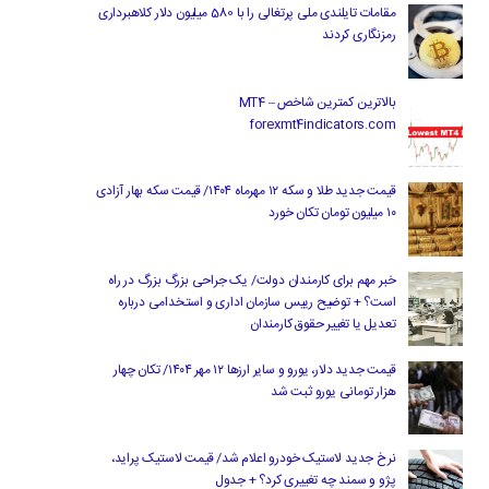
مقامات تایلندی ملی پرتغالی را با 580 میلیون دلار کلاهبرداری
رمزنگاری کردند
بالاترین کمترین شاخص MT4 –
forexmt4indicators.com
قیمت جدید طلا و سکه ۱۲ مهرماه ۱۴۰۴/ قیمت سکه بهار آزادی
۱۰ میلیون تومان تکان خورد
خبر مهم برای کارمندان دولت/ یک جراحی بزرگ بزرگ در راه
است؟ + توضیح رییس سازمان اداری و استخدامی درباره
تعدیل یا تغییر حقوق کارمندان
قیمت جدید دلار، یورو و سایر ارزها ۱۲ مهر ۱۴۰۴/ تکان چهار
هزار تومانی یورو ثبت شد
نرخ جدید لاستیک خودرو اعلام شد/ قیمت لاستیک پراید،
پژو و سمند چه تغییری کرد؟ + جدول