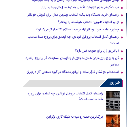
وقتی هیوندای شما به بهترین‌ها نیاز دارد؛ آرامش را به جاده برگردانید
قیمت گوشی‌های تازه‌وارد؛ نگاهی به نرخ مدل‌های جدید بازار
راهنمای خرید دستگاه وندینگ: انتخاب بهترین مدل برای فروش خودکار
لوازم استوک کامیون؛ انتخاب هوشمند یا پرخطر؟
چطور مالیات، اجرت و دلار آزاد بر قیمت طلای ۲۴ عیار اثر می‌گذارد؟
راهنمای کامل انتخاب پروفیل فولادی: چه ابعادی برای پروژه شما مناسب
است؟
آیا تزریق ژل برای صورت ضرر دارد​؟
گل یا پوچ بازی کردن هادی حجازی‌فر با قهرمان مسابقات گل یا پوچ-راهبرد
معاصر
استخدام جوشکار، کارگر ساده و اپراتور دستگاه در گروه صنعتی آفر در تهران
خبر روز
راهنمای کامل انتخاب پروفیل فولادی: چه ابعادی برای پروژه
شما مناسب است؟
بزرگ‌ترین حمله روسیه به شبکه گازی اوکراین