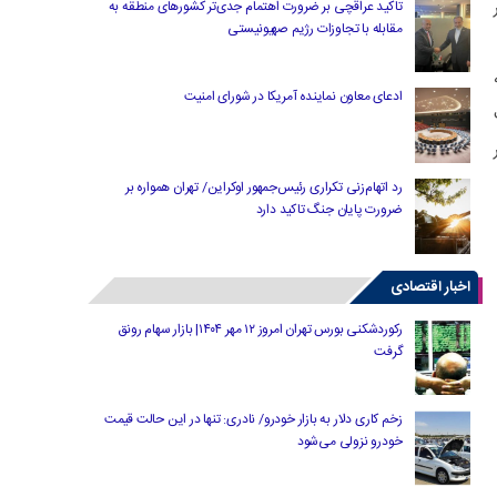
تاکید عراقچی بر ضرورت اهتمام جدی‌تر کشورهای منطقه به
مقابله با تجاوزات رژیم صهیونیستی
ه
ادعای معاون نماینده آمریکا در شورای امنیت
رد اتهام‌زنی تکراری رئیس‌جمهور اوکراین/ تهران همواره بر
ضرورت پایان جنگ تاکید دارد
اخبار اقتصادی
رکوردشکنی بورس تهران امروز ۱۲ مهر ۱۴۰۴| بازار سهام رونق
گرفت
زخم کاری دلار به بازار خودرو/ نادری: تنها در این حالت قیمت
خودرو نزولی می‌شود