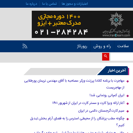
اعتبارات و مجوز ها
تماس با ما
درباره ما
سلامت
راه و روش
رپورتاژ
آخرین اخبار
مهاجرت با برنامه کانادا پرزنت ورکر: مصاحبه با آقای مهندس نریمان پورطلایی
از مهاجریست
ایران کمپانی رونمایی شد!
آغاز ارائه ویزا کارت و مستر کارت در ایران از شهریور ۱۴۰۱
سیم کارت گرجستان دائمی در ایران
چگونه مطب پزشکان را از محیطی استرس زا به فضای آرام بخش تبدیل
کنیم ؟