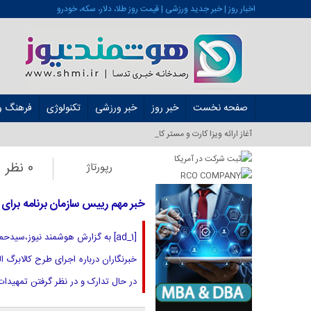
اخبار روز | خبر جدید ورزشی | قیمت روز طلا، دلار، سکه، خودرو
صفحه نخست
خبر روز
خبر ورزشی
تکنولوژی
فرهنگ و 
آغاز ارائه ویزا کارت و مستر کارت در ایران_
0 نظر
رپورتاژ
خبر مهم رییس سازمان برنامه برای یا
[ad_1] به گزارش هوشمند نیوز،س
خبرنگاران درباره اجرای طرح کالابرگ
در حال تدارک و در نظر گرفتن تمهیدات