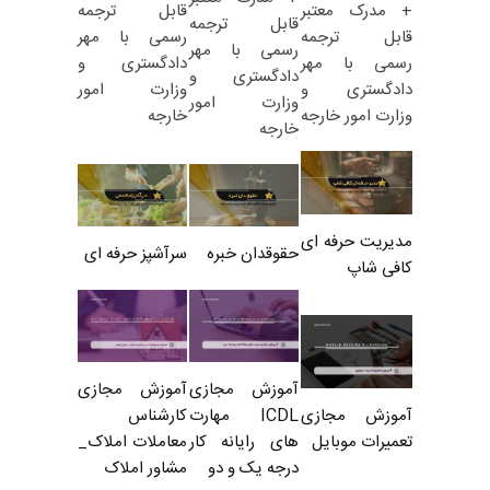
قابل ترجمه
+ مدرک معتبر
قابل ترجمه
رسمی با مهر
قابل ترجمه
رسمی با مهر
دادگستری و
رسمی با مهر
دادگستری و
وزارت امور
دادگستری و
وزارت امور
خارجه
وزارت امور خارجه
خارجه
مدیریت حرفه ای
حقوقدان خبره
سرآشپز حرفه ای
کافی شاپ
آموزش مجازی
آموزش مجازی
ICDL مهارت
کارشناس
آموزش مجازی
های رایانه کار
معاملات املاک_
تعمیرات موبایل
درجه یک و دو
مشاور املاک