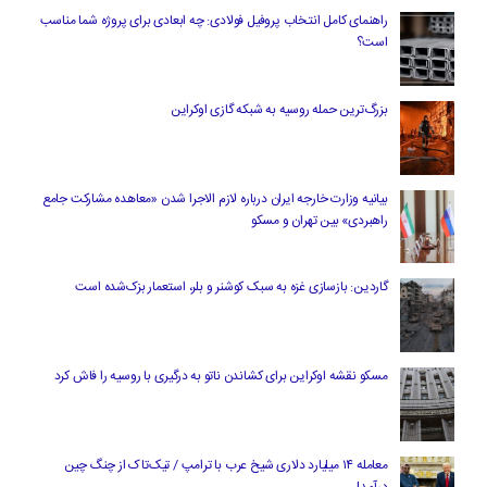
راهنمای کامل انتخاب پروفیل فولادی: چه ابعادی برای پروژه شما مناسب
است؟
بزرگ‌ترین حمله روسیه به شبکه گازی اوکراین
بیانیه وزارت خارجه ایران درباره لازم‌ الاجرا شدن «معاهده مشارکت جامع
راهبردی» بین تهران و مسکو
گاردین: بازسازی غزه به سبک کوشنر و بلر، استعمار بزک‌شده است
مسکو نقشه اوکراین برای کشاندن ناتو به درگیری با روسیه را فاش کرد
معامله ۱۴ میلیارد دلاری شیخ عرب با ترامپ / تیک‌تاک از چنگ چین
درآمد!