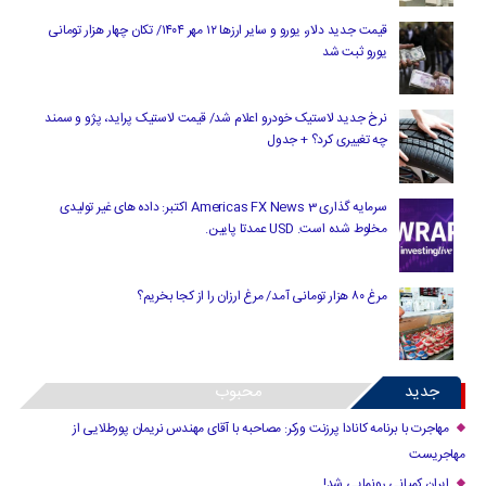
قیمت جدید دلار، یورو و سایر ارزها ۱۲ مهر ۱۴۰۴/ تکان چهار هزار تومانی
یورو ثبت شد
نرخ جدید لاستیک خودرو اعلام شد/ قیمت لاستیک پراید، پژو و سمند
چه تغییری کرد؟ + جدول
سرمایه گذاری Americas FX News 3 اکتبر: داده های غیر تولیدی
مخلوط شده است. USD عمدتا پایین.
مرغ ۸۰ هزار تومانی آمد/ مرغ ارزان را از کجا بخریم؟
جدید
محبوب
مهاجرت با برنامه کانادا پرزنت ورکر: مصاحبه با آقای مهندس نریمان پورطلایی از
مهاجریست
ایران کمپانی رونمایی شد!