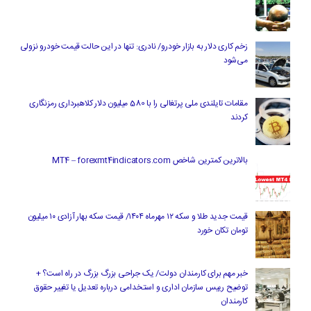
زخم کاری دلار به بازار خودرو/ نادری: تنها در این حالت قیمت خودرو نزولی
می‌شود
مقامات تایلندی ملی پرتغالی را با 580 میلیون دلار کلاهبرداری رمزنگاری
کردند
بالاترین کمترین شاخص MT4 – forexmt4indicators.com
قیمت جدید طلا و سکه ۱۲ مهرماه ۱۴۰۴/ قیمت سکه بهار آزادی ۱۰ میلیون
تومان تکان خورد
خبر مهم برای کارمندان دولت/ یک جراحی بزرگ بزرگ در راه است؟ +
توضیح رییس سازمان اداری و استخدامی درباره تعدیل یا تغییر حقوق
کارمندان