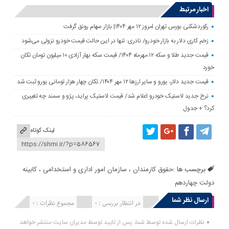
اخبار مرتبط
رکوردشکنی بورس تهران امروز ۱۲ مهر ۱۴۰۴| بازار سهام رونق گرفت
زخم کاری دلار به بازار خودرو/ نادری: تنها در این حالت قیمت خودرو نزولی می‌شود
قیمت جدید طلا و سکه ۱۲ مهرماه ۱۴۰۴/ قیمت سکه بهار آزادی ۱۰ میلیون تومان تکان
خورد
قیمت جدید دلار، یورو و سایر ارزها ۱۲ مهر ۱۴۰۴/ تکان چهار هزار تومانی یورو ثبت شد
نرخ جدید لاستیک خودرو اعلام شد/ قیمت لاستیک پراید، پژو و سمند چه تغییری
کرد؟ + جدول
لینک کوتاه
برچسب ها :
حقوق کارمندان
،
سازمان امور اداری و استخدامی
،
کابینه
دولت چهاردهم
ارسال نظر شما
انتشار یافته : 0
در انتظار بررسی : 0
مجموع نظرات : 0
نظرات ارسال شده توسط شما، پس از تایید توسط مدیران سایت منتشر خواهد