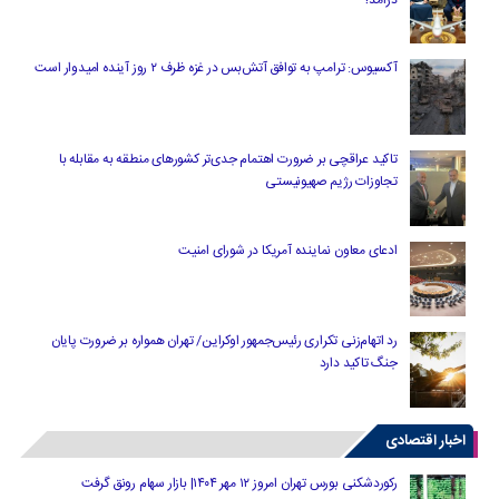
آکسیوس: ترامپ به توافق آتش‌بس در غزه ظرف ۲ روز آینده امیدوار است
تاکید عراقچی بر ضرورت اهتمام جدی‌تر کشورهای منطقه به مقابله با
تجاوزات رژیم صهیونیستی
ادعای معاون نماینده آمریکا در شورای امنیت
رد اتهام‌زنی تکراری رئیس‌جمهور اوکراین/ تهران همواره بر ضرورت پایان
جنگ تاکید دارد
اخبار اقتصادی
رکوردشکنی بورس تهران امروز ۱۲ مهر ۱۴۰۴| بازار سهام رونق گرفت