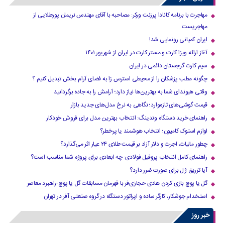
مهاجرت با برنامه کانادا پرزنت ورکر: مصاحبه با آقای مهندس نریمان پورطلایی از
مهاجریست
ایران کمپانی رونمایی شد!
آغاز ارائه ویزا کارت و مستر کارت در ایران از شهریور ۱۴۰۱
سیم کارت گرجستان دائمی در ایران
چگونه مطب پزشکان را از محیطی استرس زا به فضای آرام بخش تبدیل کنیم ؟
وقتی هیوندای شما به بهترین‌ها نیاز دارد؛ آرامش را به جاده برگردانید
قیمت گوشی‌های تازه‌وارد؛ نگاهی به نرخ مدل‌های جدید بازار
راهنمای خرید دستگاه وندینگ: انتخاب بهترین مدل برای فروش خودکار
لوازم استوک کامیون؛ انتخاب هوشمند یا پرخطر؟
چطور مالیات، اجرت و دلار آزاد بر قیمت طلای ۲۴ عیار اثر می‌گذارد؟
راهنمای کامل انتخاب پروفیل فولادی: چه ابعادی برای پروژه شما مناسب است؟
آیا تزریق ژل برای صورت ضرر دارد​؟
گل یا پوچ بازی کردن هادی حجازی‌فر با قهرمان مسابقات گل یا پوچ-راهبرد معاصر
استخدام جوشکار، کارگر ساده و اپراتور دستگاه در گروه صنعتی آفر در تهران
خبر روز