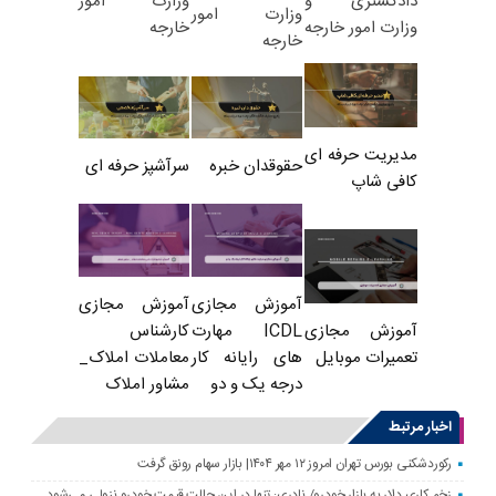
وزارت امور
دادگستری و
وزارت امور
خارجه
وزارت امور خارجه
خارجه
مدیریت حرفه ای
حقوقدان خبره
سرآشپز حرفه ای
کافی شاپ
آموزش مجازی
آموزش مجازی
ICDL مهارت
کارشناس
آموزش مجازی
های رایانه کار
معاملات املاک_
تعمیرات موبایل
درجه یک و دو
مشاور املاک
اخبار مرتبط
رکوردشکنی بورس تهران امروز ۱۲ مهر ۱۴۰۴| بازار سهام رونق گرفت
زخم کاری دلار به بازار خودرو/ نادری: تنها در این حالت قیمت خودرو نزولی می‌شود