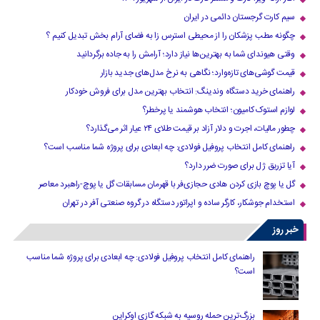
سیم کارت گرجستان دائمی در ایران
چگونه مطب پزشکان را از محیطی استرس زا به فضای آرام بخش تبدیل کنیم ؟
وقتی هیوندای شما به بهترین‌ها نیاز دارد؛ آرامش را به جاده برگردانید
قیمت گوشی‌های تازه‌وارد؛ نگاهی به نرخ مدل‌های جدید بازار
راهنمای خرید دستگاه وندینگ: انتخاب بهترین مدل برای فروش خودکار
لوازم استوک کامیون؛ انتخاب هوشمند یا پرخطر؟
چطور مالیات، اجرت و دلار آزاد بر قیمت طلای ۲۴ عیار اثر می‌گذارد؟
راهنمای کامل انتخاب پروفیل فولادی: چه ابعادی برای پروژه شما مناسب است؟
آیا تزریق ژل برای صورت ضرر دارد​؟
گل یا پوچ بازی کردن هادی حجازی‌فر با قهرمان مسابقات گل یا پوچ-راهبرد معاصر
استخدام جوشکار، کارگر ساده و اپراتور دستگاه در گروه صنعتی آفر در تهران
خبر روز
راهنمای کامل انتخاب پروفیل فولادی: چه ابعادی برای پروژه شما مناسب
است؟
بزرگ‌ترین حمله روسیه به شبکه گازی اوکراین