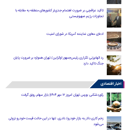
تاکید عراقچی بر ضرورت اهتمام جدی‌تر کشورهای منطقه به مقابله با
تجاوزات رژیم صهیونیستی
ادعای معاون نماینده آمریکا در شورای امنیت
رد اتهام‌زنی تکراری رئیس‌جمهور اوکراین/ تهران همواره بر ضرورت پایان
جنگ تاکید دارد
اخبار اقتصادی
رکوردشکنی بورس تهران امروز ۱۲ مهر ۱۴۰۴| بازار سهام رونق گرفت
زخم کاری دلار به بازار خودرو/ نادری: تنها در این حالت قیمت خودرو نزولی
می‌شود