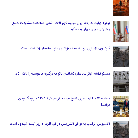
بیانیه وزارت خارجه ایران درباره لازم‌ الاجرا شدن «معاهده مشارکت جامع
راهبردی» بین تهران و مسکو
گاردین: بازسازی غزه به سبک کوشنر و بلر، استعمار بزک‌شده است
مسکو نقشه اوکراین برای کشاندن ناتو به درگیری با روسیه را فاش کرد
معامله ۱۴ میلیارد دلاری شیخ عرب با ترامپ / تیک‌تاک از چنگ چین
درآمد!
آکسیوس: ترامپ به توافق آتش‌بس در غزه ظرف ۲ روز آینده امیدوار است