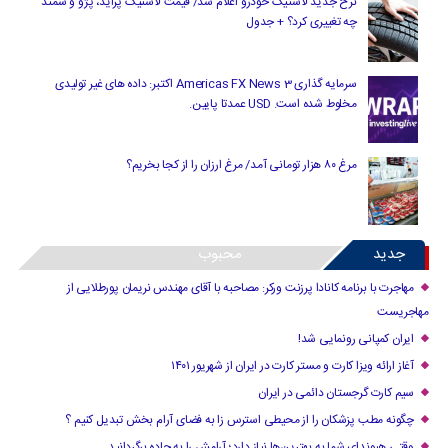
نرخ جدید لاستیک خودرو اعلام شد/ قیمت لاستیک پراید، پژو و سمند
چه تغییری کرد؟ + جدول
سرمایه گذاری Americas FX News 3 اکتبر: داده های غیر تولیدی
مخلوط شده است. USD عمدتا پایین.
مرغ ۸۰ هزار تومانی آمد/ مرغ ارزان را از کجا بخریم؟
جدید
محبوب
مهاجرت با برنامه کانادا پرزنت ورکر: مصاحبه با آقای مهندس نریمان پورطلایی از
مهاجریست
ایران کمپانی رونمایی شد!
آغاز ارائه ویزا کارت و مستر کارت در ایران از شهریور ۱۴۰۱
سیم کارت گرجستان دائمی در ایران
چگونه مطب پزشکان را از محیطی استرس زا به فضای آرام بخش تبدیل کنیم ؟
وقتی هیوندای شما به بهترین‌ها نیاز دارد؛ آرامش را به جاده برگردانید