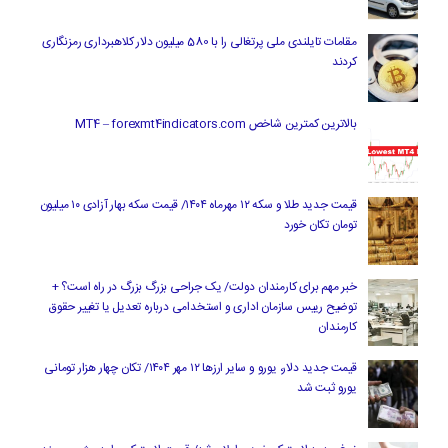
مقامات تایلندی ملی پرتغالی را با 580 میلیون دلار کلاهبرداری رمزنگاری
کردند
بالاترین کمترین شاخص MT4 – forexmt4indicators.com
قیمت جدید طلا و سکه ۱۲ مهرماه ۱۴۰۴/ قیمت سکه بهار آزادی ۱۰ میلیون
تومان تکان خورد
خبر مهم برای کارمندان دولت/ یک جراحی بزرگ بزرگ در راه است؟ +
توضیح رییس سازمان اداری و استخدامی درباره تعدیل یا تغییر حقوق
کارمندان
قیمت جدید دلار، یورو و سایر ارزها ۱۲ مهر ۱۴۰۴/ تکان چهار هزار تومانی
یورو ثبت شد