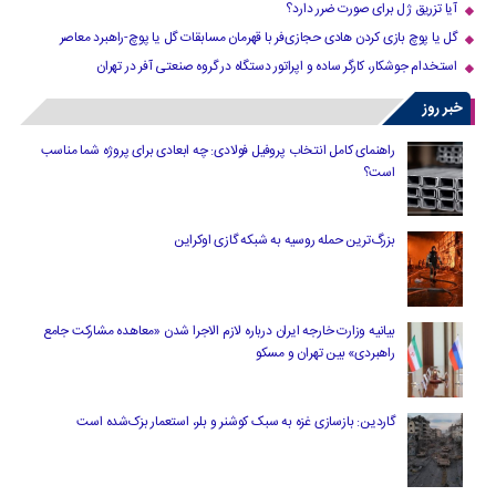
آیا تزریق ژل برای صورت ضرر دارد​؟
گل یا پوچ بازی کردن هادی حجازی‌فر با قهرمان مسابقات گل یا پوچ-راهبرد معاصر
استخدام جوشکار، کارگر ساده و اپراتور دستگاه در گروه صنعتی آفر در تهران
خبر روز
راهنمای کامل انتخاب پروفیل فولادی: چه ابعادی برای پروژه شما مناسب
است؟
بزرگ‌ترین حمله روسیه به شبکه گازی اوکراین
بیانیه وزارت خارجه ایران درباره لازم‌ الاجرا شدن «معاهده مشارکت جامع
راهبردی» بین تهران و مسکو
گاردین: بازسازی غزه به سبک کوشنر و بلر، استعمار بزک‌شده است