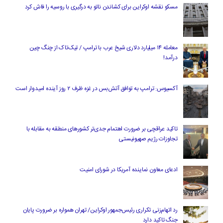
مسکو نقشه اوکراین برای کشاندن ناتو به درگیری با روسیه را فاش کرد
معامله ۱۴ میلیارد دلاری شیخ عرب با ترامپ / تیک‌تاک از چنگ چین
درآمد!
آکسیوس: ترامپ به توافق آتش‌بس در غزه ظرف ۲ روز آینده امیدوار است
تاکید عراقچی بر ضرورت اهتمام جدی‌تر کشورهای منطقه به مقابله با
تجاوزات رژیم صهیونیستی
ادعای معاون نماینده آمریکا در شورای امنیت
رد اتهام‌زنی تکراری رئیس‌جمهور اوکراین/ تهران همواره بر ضرورت پایان
جنگ تاکید دارد