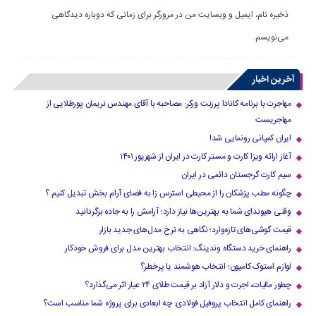
ذخیره نام، ایمیل و وبسایت من در مرورگر برای زمانی که دوباره دیدگاهی
می‌نویسم.
آخرین اخبار
مهاجرت با برنامه کانادا پرزنت ورکر: مصاحبه با آقای مهندس نریمان پورطلایی از
مهاجریست
ایران کمپانی رونمایی شد!
آغاز ارائه ویزا کارت و مستر کارت در ایران از شهریور ۱۴۰۱
سیم کارت گرجستان دائمی در ایران
چگونه مطب پزشکان را از محیطی استرس زا به فضای آرام بخش تبدیل کنیم ؟
وقتی هیوندای شما به بهترین‌ها نیاز دارد؛ آرامش را به جاده برگردانید
قیمت گوشی‌های تازه‌وارد؛ نگاهی به نرخ مدل‌های جدید بازار
راهنمای خرید دستگاه وندینگ: انتخاب بهترین مدل برای فروش خودکار
لوازم استوک کامیون؛ انتخاب هوشمند یا پرخطر؟
چطور مالیات، اجرت و دلار آزاد بر قیمت طلای ۲۴ عیار اثر می‌گذارد؟
راهنمای کامل انتخاب پروفیل فولادی: چه ابعادی برای پروژه شما مناسب است؟