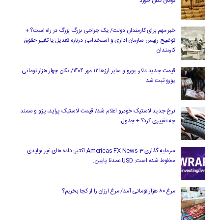
تومان تکان خورد
خبر مهم برای کارمندان دولت/ یک جراحی بزرگ بزرگ در راه است؟ +
توضیح رییس سازمان اداری و استخدامی درباره تعدیل یا تغییر حقوق
کارمندان
قیمت جدید دلار، یورو و سایر ارزها ۱۲ مهر ۱۴۰۴/ تکان چهار هزار تومانی
یورو ثبت شد
نرخ جدید لاستیک خودرو اعلام شد/ قیمت لاستیک پراید، پژو و سمند
چه تغییری کرد؟ + جدول
سرمایه گذاری Americas FX News 3 اکتبر: داده های غیر تولیدی
مخلوط شده است. USD عمدتا پایین.
مرغ ۸۰ هزار تومانی آمد/ مرغ ارزان را از کجا بخریم؟