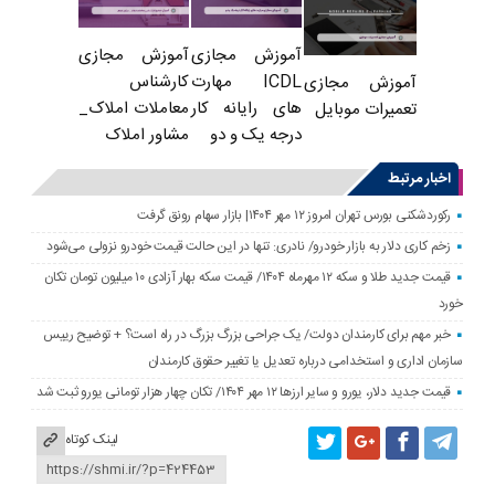
آموزش مجازی
آموزش مجازی
ICDL مهارت
کارشناس
آموزش مجازی
های رایانه کار
معاملات املاک_
تعمیرات موبایل
درجه یک و دو
مشاور املاک
اخبار مرتبط
رکوردشکنی بورس تهران امروز ۱۲ مهر ۱۴۰۴| بازار سهام رونق گرفت
زخم کاری دلار به بازار خودرو/ نادری: تنها در این حالت قیمت خودرو نزولی می‌شود
قیمت جدید طلا و سکه ۱۲ مهرماه ۱۴۰۴/ قیمت سکه بهار آزادی ۱۰ میلیون تومان تکان
خورد
خبر مهم برای کارمندان دولت/ یک جراحی بزرگ بزرگ در راه است؟ + توضیح رییس
سازمان اداری و استخدامی درباره تعدیل یا تغییر حقوق کارمندان
قیمت جدید دلار، یورو و سایر ارزها ۱۲ مهر ۱۴۰۴/ تکان چهار هزار تومانی یورو ثبت شد
لینک کوتاه