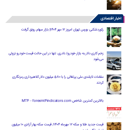
اخبار اقتصادی
رکوردشکنی بورس تهران امروز ۱۲ مهر ۱۴۰۴| بازار سهام رونق گرفت
زخم کاری دلار به بازار خودرو/ نادری: تنها در این حالت قیمت خودرو نزولی
می‌شود
مقامات تایلندی ملی پرتغالی را با 580 میلیون دلار کلاهبرداری رمزنگاری
کردند
بالاترین کمترین شاخص MT4 – forexmt4indicators.com
قیمت جدید طلا و سکه ۱۲ مهرماه ۱۴۰۴/ قیمت سکه بهار آزادی ۱۰ میلیون