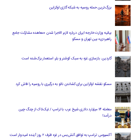
بزرگ‌ترین حمله روسیه به شبکه گازی اوکراین
بیانیه وزارت خارجه ایران درباره لازم‌ الاجرا شدن «معاهده مشارکت جامع
راهبردی» بین تهران و مسکو
گاردین: بازسازی غزه به سبک کوشنر و بلر، استعمار بزک‌شده است
مسکو نقشه اوکراین برای کشاندن ناتو به درگیری با روسیه را فاش کرد
معامله ۱۴ میلیارد دلاری شیخ عرب با ترامپ / تیک‌تاک از چنگ چین
درآمد!
آکسیوس: ترامپ به توافق آتش‌بس در غزه ظرف ۲ روز آینده امیدوار است