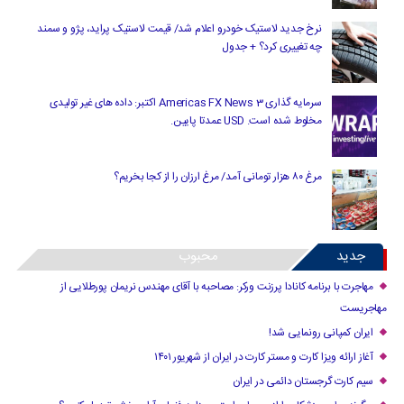
نرخ جدید لاستیک خودرو اعلام شد/ قیمت لاستیک پراید، پژو و سمند
چه تغییری کرد؟ + جدول
سرمایه گذاری Americas FX News 3 اکتبر: داده های غیر تولیدی
مخلوط شده است. USD عمدتا پایین.
مرغ ۸۰ هزار تومانی آمد/ مرغ ارزان را از کجا بخریم؟
جدید
محبوب
مهاجرت با برنامه کانادا پرزنت ورکر: مصاحبه با آقای مهندس نریمان پورطلایی از
مهاجریست
ایران کمپانی رونمایی شد!
آغاز ارائه ویزا کارت و مستر کارت در ایران از شهریور ۱۴۰۱
سیم کارت گرجستان دائمی در ایران