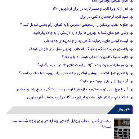
ایران کمپانی رونمایی شد!
آغاز ارائه ویزا کارت و مستر کارت در ایران از شهریور ۱۴۰۱
سیم کارت گرجستان دائمی در ایران
چگونه مطب پزشکان را از محیطی استرس زا به فضای آرام بخش تبدیل کنیم ؟
وقتی هیوندای شما به بهترین‌ها نیاز دارد؛ آرامش را به جاده برگردانید
قیمت گوشی‌های تازه‌وارد؛ نگاهی به نرخ مدل‌های جدید بازار
راهنمای خرید دستگاه وندینگ: انتخاب بهترین مدل برای فروش خودکار
لوازم استوک کامیون؛ انتخاب هوشمند یا پرخطر؟
چطور مالیات، اجرت و دلار آزاد بر قیمت طلای ۲۴ عیار اثر می‌گذارد؟
راهنمای کامل انتخاب پروفیل فولادی: چه ابعادی برای پروژه شما مناسب است؟
آیا تزریق ژل برای صورت ضرر دارد​؟
گل یا پوچ بازی کردن هادی حجازی‌فر با قهرمان مسابقات گل یا پوچ-راهبرد معاصر
استخدام جوشکار، کارگر ساده و اپراتور دستگاه در گروه صنعتی آفر در تهران
خبر روز
راهنمای کامل انتخاب پروفیل فولادی: چه ابعادی برای پروژه شما مناسب
است؟