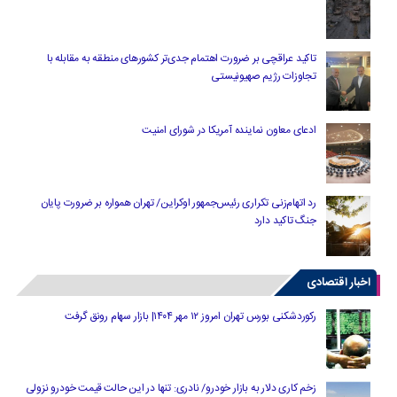
تاکید عراقچی بر ضرورت اهتمام جدی‌تر کشورهای منطقه به مقابله با
تجاوزات رژیم صهیونیستی
ادعای معاون نماینده آمریکا در شورای امنیت
رد اتهام‌زنی تکراری رئیس‌جمهور اوکراین/ تهران همواره بر ضرورت پایان
جنگ تاکید دارد
اخبار اقتصادی
رکوردشکنی بورس تهران امروز ۱۲ مهر ۱۴۰۴| بازار سهام رونق گرفت
زخم کاری دلار به بازار خودرو/ نادری: تنها در این حالت قیمت خودرو نزولی