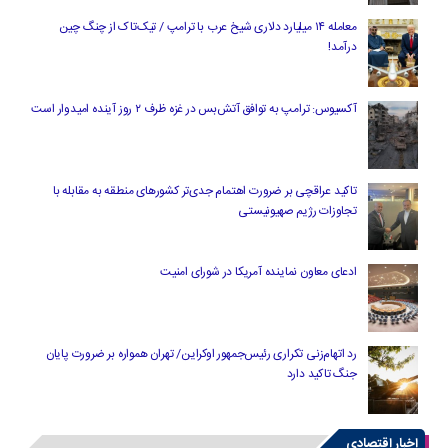
معامله ۱۴ میلیارد دلاری شیخ عرب با ترامپ / تیک‌تاک از چنگ چین
درآمد!
آکسیوس: ترامپ به توافق آتش‌بس در غزه ظرف ۲ روز آینده امیدوار است
تاکید عراقچی بر ضرورت اهتمام جدی‌تر کشورهای منطقه به مقابله با
تجاوزات رژیم صهیونیستی
ادعای معاون نماینده آمریکا در شورای امنیت
رد اتهام‌زنی تکراری رئیس‌جمهور اوکراین/ تهران همواره بر ضرورت پایان
جنگ تاکید دارد
اخبار اقتصادی