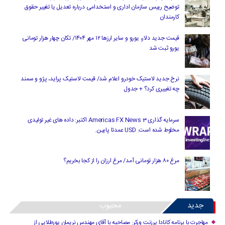
توضیح رییس سازمان اداری و استخدامی درباره تعدیل یا تغییر حقوق
کارمندان
قیمت جدید دلار، یورو و سایر ارزها ۱۲ مهر ۱۴۰۴/ تکان چهار هزار تومانی
یورو ثبت شد
نرخ جدید لاستیک خودرو اعلام شد/ قیمت لاستیک پراید، پژو و سمند
چه تغییری کرد؟ + جدول
سرمایه گذاری Americas FX News 3 اکتبر: داده های غیر تولیدی
مخلوط شده است. USD عمدتا پایین.
مرغ ۸۰ هزار تومانی آمد/ مرغ ارزان را از کجا بخریم؟
جدید
محبوب
مهاجرت با برنامه کانادا پرزنت ورکر: مصاحبه با آقای مهندس نریمان پورطلایی از