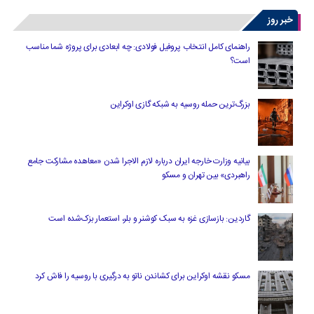
خبر روز
راهنمای کامل انتخاب پروفیل فولادی: چه ابعادی برای پروژه شما مناسب
است؟
بزرگ‌ترین حمله روسیه به شبکه گازی اوکراین
بیانیه وزارت خارجه ایران درباره لازم‌ الاجرا شدن «معاهده مشارکت جامع
راهبردی» بین تهران و مسکو
گاردین: بازسازی غزه به سبک کوشنر و بلر، استعمار بزک‌شده است
مسکو نقشه اوکراین برای کشاندن ناتو به درگیری با روسیه را فاش کرد