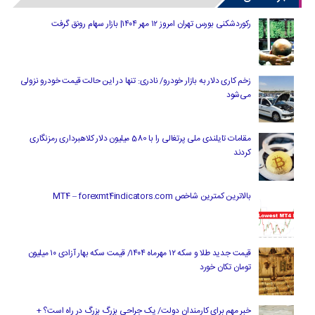
رکوردشکنی بورس تهران امروز ۱۲ مهر ۱۴۰۴| بازار سهام رونق گرفت
زخم کاری دلار به بازار خودرو/ نادری: تنها در این حالت قیمت خودرو نزولی
می‌شود
مقامات تایلندی ملی پرتغالی را با 580 میلیون دلار کلاهبرداری رمزنگاری
کردند
بالاترین کمترین شاخص MT4 – forexmt4indicators.com
قیمت جدید طلا و سکه ۱۲ مهرماه ۱۴۰۴/ قیمت سکه بهار آزادی ۱۰ میلیون
تومان تکان خورد
خبر مهم برای کارمندان دولت/ یک جراحی بزرگ بزرگ در راه است؟ +