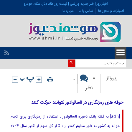
اخبار روز | خبر جدید ورزشی | قیمت روز طلا، دلار، سکه، خودرو
اعتبارات و مجوز ها
تماس با ما
درباره ما
-
0
رپورتاژ
نظر
حواله های رمزنگاری در السالوادور نتوانند حرکت کنند
[ad_1] به گفته بانک ذخیره السالوادور ، استفاده از رمزنگاری برای انجام
حواله به کشور به طور مداوم کمتر از 1 ٪ از کل سهم از اکتبر سال 2024