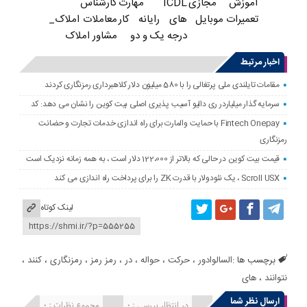
ICDL مهارت
کارشناس
آموزش مجازی
های رایانه کار
معاملات املاک_
تعمیرات موبایل
درجه یک و دو
مشاور املاک
اخبار مرتبط
مقامات تایلندی ملی پرتغالی را با 580 میلیون دلار کلاهبرداری رمزنگاری کردند
سرمایه گذار میلیاردر ری دالیو آسیب پذیری اصلی بیت کوین را نشان می دهد: کد
Fintech Onepay با حمایت والمارت برای راه اندازی خدمات تجارت و حضانت
رمزنگاری
قیمت بیت کوین در حالی که بالاتر از 122،000 دلار است ، به همه زمانه نزدیک است
Scroll USX ، یک نئودولار با قدرت ZK را برای پرداخت راه اندازی می کند
لینک کوتاه
برچسب ها :
السالوادور
،
حرکت
،
حواله
،
در
،
رمز رمز
،
رمزنگاری
،
کنند
،
نتوانند
،
های
ارسال نظر شما
انتشار یافته : 0
در انتظار بررسی : 0
مجموع نظرات : 0