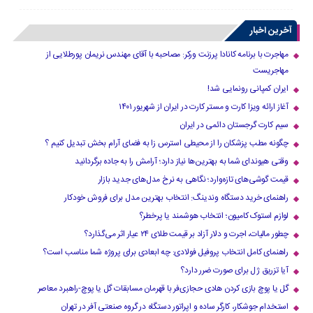
آخرین اخبار
مهاجرت با برنامه کانادا پرزنت ورکر: مصاحبه با آقای مهندس نریمان پورطلایی از
مهاجریست
ایران کمپانی رونمایی شد!
آغاز ارائه ویزا کارت و مستر کارت در ایران از شهریور ۱۴۰۱
سیم کارت گرجستان دائمی در ایران
چگونه مطب پزشکان را از محیطی استرس زا به فضای آرام بخش تبدیل کنیم ؟
وقتی هیوندای شما به بهترین‌ها نیاز دارد؛ آرامش را به جاده برگردانید
قیمت گوشی‌های تازه‌وارد؛ نگاهی به نرخ مدل‌های جدید بازار
راهنمای خرید دستگاه وندینگ: انتخاب بهترین مدل برای فروش خودکار
لوازم استوک کامیون؛ انتخاب هوشمند یا پرخطر؟
چطور مالیات، اجرت و دلار آزاد بر قیمت طلای ۲۴ عیار اثر می‌گذارد؟
راهنمای کامل انتخاب پروفیل فولادی: چه ابعادی برای پروژه شما مناسب است؟
آیا تزریق ژل برای صورت ضرر دارد​؟
گل یا پوچ بازی کردن هادی حجازی‌فر با قهرمان مسابقات گل یا پوچ-راهبرد معاصر
استخدام جوشکار، کارگر ساده و اپراتور دستگاه در گروه صنعتی آفر در تهران