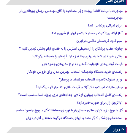
آخرین اخبار
مهاجرت با برنامه کانادا پرزنت ورکر: مصاحبه با آقای مهندس نریمان پورطلایی از
مهاجریست
ایران کمپانی رونمایی شد!
آغاز ارائه ویزا کارت و مستر کارت در ایران از شهریور ۱۴۰۱
سیم کارت گرجستان دائمی در ایران
چگونه مطب پزشکان را از محیطی استرس زا به فضای آرام بخش تبدیل کنیم ؟
وقتی هیوندای شما به بهترین‌ها نیاز دارد؛ آرامش را به جاده برگردانید
قیمت گوشی‌های تازه‌وارد؛ نگاهی به نرخ مدل‌های جدید بازار
راهنمای خرید دستگاه وندینگ: انتخاب بهترین مدل برای فروش خودکار
لوازم استوک کامیون؛ انتخاب هوشمند یا پرخطر؟
چطور مالیات، اجرت و دلار آزاد بر قیمت طلای ۲۴ عیار اثر می‌گذارد؟
راهنمای کامل انتخاب پروفیل فولادی: چه ابعادی برای پروژه شما مناسب است؟
آیا تزریق ژل برای صورت ضرر دارد​؟
گل یا پوچ بازی کردن هادی حجازی‌فر با قهرمان مسابقات گل یا پوچ-راهبرد معاصر
استخدام جوشکار، کارگر ساده و اپراتور دستگاه در گروه صنعتی آفر در تهران
خبر روز