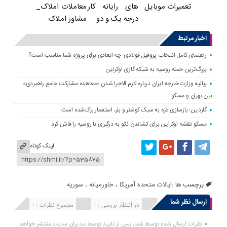
های رایانه کار
معاملات املاک_
تعمیرات موبایل
درجه یک و دو
مشاور املاک
اخبار مرتبط
راهنمای کامل انتخاب پروفیل فولادی: چه ابعادی برای پروژه شما مناسب است؟
بزرگ‌ترین حمله روسیه به شبکه گازی اوکراین
بیانیه وزارت خارجه ایران درباره لازم‌ الاجرا شدن «معاهده مشارکت جامع راهبردی»
بین تهران و مسکو
گاردین: بازسازی غزه به سبک کوشنر و بلر، استعمار بزک‌شده است
مسکو نقشه اوکراین برای کشاندن ناتو به درگیری با روسیه را فاش کرد
لینک کوتاه
برچسب ها :
ایالات متحده آمریکا
،
خاورمیانه
،
سوریه
ارسال نظر شما
انتشار یافته : 0
در انتظار بررسی : 0
مجموع نظرات : 0
نظرات ارسال شده توسط شما، پس از تایید توسط مدیران سایت منتشر خواهد