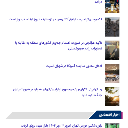
درآمد!
آکسیوس: ترامپ به توافق آتش‌بس در غزه ظرف ۲ روز آینده امیدوار است
تاکید عراقچی بر ضرورت اهتمام جدی‌تر کشورهای منطقه به مقابله با
تجاوزات رژیم صهیونیستی
ادعای معاون نماینده آمریکا در شورای امنیت
رد اتهام‌زنی تکراری رئیس‌جمهور اوکراین/ تهران همواره بر ضرورت پایان
جنگ تاکید دارد
اخبار اقتصادی
رکوردشکنی بورس تهران امروز ۱۲ مهر ۱۴۰۴| بازار سهام رونق گرفت