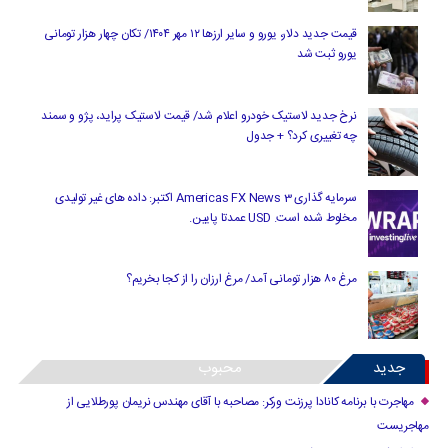
قیمت جدید دلار، یورو و سایر ارزها ۱۲ مهر ۱۴۰۴/ تکان چهار هزار تومانی
یورو ثبت شد
نرخ جدید لاستیک خودرو اعلام شد/ قیمت لاستیک پراید، پژو و سمند
چه تغییری کرد؟ + جدول
سرمایه گذاری Americas FX News 3 اکتبر: داده های غیر تولیدی
مخلوط شده است. USD عمدتا پایین.
مرغ ۸۰ هزار تومانی آمد/ مرغ ارزان را از کجا بخریم؟
جدید
محبوب
مهاجرت با برنامه کانادا پرزنت ورکر: مصاحبه با آقای مهندس نریمان پورطلایی از
مهاجریست