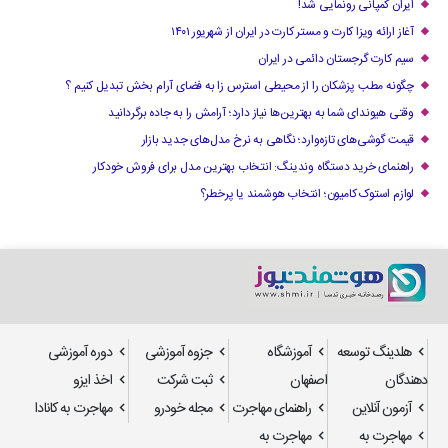
ایران کمپانی رونمایی شد!
آغاز ارائه ویزا کارت و مستر کارت در ایران از شهریور ۱۴۰۱
سیم کارت گرجستان دائمی در ایران
چگونه مطب پزشکان را از محیطی استرس زا به فضای آرام بخش تبدیل کنیم ؟
وقتی هیوندای شما به بهترین‌ها نیاز دارد؛ آرامش را به جاده برگردانید
قیمت گوشی‌های تازه‌وارد؛ نگاهی به نرخ مدل‌های جدید بازار
راهنمای خرید دستگاه وندینگ: انتخاب بهترین مدل برای فروش خودکار
لوازم استوک کامیون؛ انتخاب هوشمند یا پرخطر؟
هلدینگ توسعه
آموزشگاه
جزوه آموزشی
دوره آموزشی
دهندگان
اصفهان
ثبت شرکت
اخذ ایزو
آزمون آنلاین
راهنمای مهاجرت
مجله خودرو
مهاجرت به کانادا
مهاجرت به
مهاجرت به