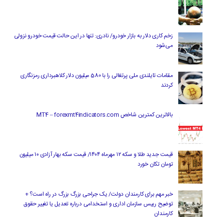
زخم کاری دلار به بازار خودرو/ نادری: تنها در این حالت قیمت خودرو نزولی
می‌شود
مقامات تایلندی ملی پرتغالی را با 580 میلیون دلار کلاهبرداری رمزنگاری
کردند
بالاترین کمترین شاخص MT4 – forexmt4indicators.com
قیمت جدید طلا و سکه ۱۲ مهرماه ۱۴۰۴/ قیمت سکه بهار آزادی ۱۰ میلیون
تومان تکان خورد
خبر مهم برای کارمندان دولت/ یک جراحی بزرگ بزرگ در راه است؟ +
توضیح رییس سازمان اداری و استخدامی درباره تعدیل یا تغییر حقوق
کارمندان