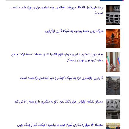
راهنمای کامل انتخاب پروفیل فولادی: چه ابعادی برای پروژه شما مناسب
است؟
بزرگ‌ترین حمله روسیه به شبکه گازی اوکراین
بیانیه وزارت خارجه ایران درباره لازم‌ الاجرا شدن «معاهده مشارکت جامع
راهبردی» بین تهران و مسکو
گاردین: بازسازی غزه به سبک کوشنر و بلر، استعمار بزک‌شده است
مسکو نقشه اوکراین برای کشاندن ناتو به درگیری با روسیه را فاش کرد
معامله ۱۴ میلیارد دلاری شیخ عرب با ترامپ / تیک‌تاک از چنگ چین