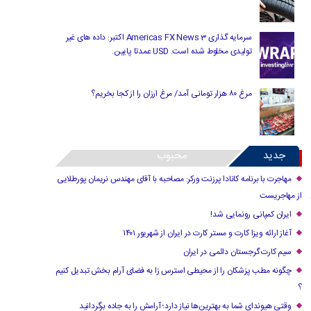
سرمایه گذاری Americas FX News 3 اکتبر: داده های غیر
تولیدی مخلوط شده است. USD عمدتا پایین.
مرغ ۸۰ هزار تومانی آمد/ مرغ ارزان را از کجا بخریم؟
جدید
محبوب
مهاجرت با برنامه کانادا پرزنت ورکر: مصاحبه با آقای مهندس نریمان پورطلایی
از مهاجریست
ایران کمپانی رونمایی شد!
آغاز ارائه ویزا کارت و مستر کارت در ایران از شهریور ۱۴۰۱
سیم کارت گرجستان دائمی در ایران
چگونه مطب پزشکان را از محیطی استرس زا به فضای آرام بخش تبدیل کنیم
؟
وقتی هیوندای شما به بهترین‌ها نیاز دارد؛ آرامش را به جاده برگردانید