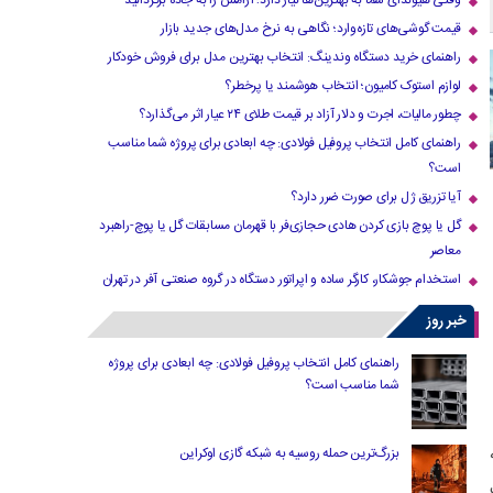
وقتی هیوندای شما به بهترین‌ها نیاز دارد؛ آرامش را به جاده برگردانید
قیمت گوشی‌های تازه‌وارد؛ نگاهی به نرخ مدل‌های جدید بازار
راهنمای خرید دستگاه وندینگ: انتخاب بهترین مدل برای فروش خودکار
لوازم استوک کامیون؛ انتخاب هوشمند یا پرخطر؟
چطور مالیات، اجرت و دلار آزاد بر قیمت طلای ۲۴ عیار اثر می‌گذارد؟
راهنمای کامل انتخاب پروفیل فولادی: چه ابعادی برای پروژه شما مناسب
است؟
آیا تزریق ژل برای صورت ضرر دارد​؟
گل یا پوچ بازی کردن هادی حجازی‌فر با قهرمان مسابقات گل یا پوچ-راهبرد
معاصر
استخدام جوشکار، کارگر ساده و اپراتور دستگاه در گروه صنعتی آفر در تهران
خبر روز
راهنمای کامل انتخاب پروفیل فولادی: چه ابعادی برای پروژه
شما مناسب است؟
نبه
بزرگ‌ترین حمله روسیه به شبکه گازی اوکراین