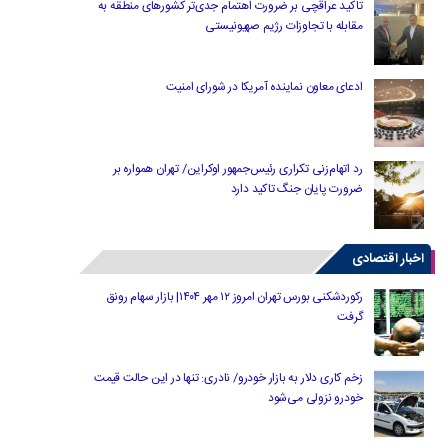
تاکید عراقچی بر ضرورت اهتمام جدی‌تر کشورهای منطقه به
مقابله با تجاوزات رژیم صهیونیستی
ادعای معاون نماینده آمریکا در شورای امنیت
رد اتهام‌زنی تکراری رئیس‌جمهور اوکراین/ تهران همواره بر
ضرورت پایان جنگ تاکید دارد
اخبار اقتصادی
رکوردشکنی بورس تهران امروز ۱۲ مهر ۱۴۰۴| بازار سهام رونق
گرفت
زخم کاری دلار به بازار خودرو/ نادری: تنها در این حالت قیمت
خودرو نزولی می‌شود