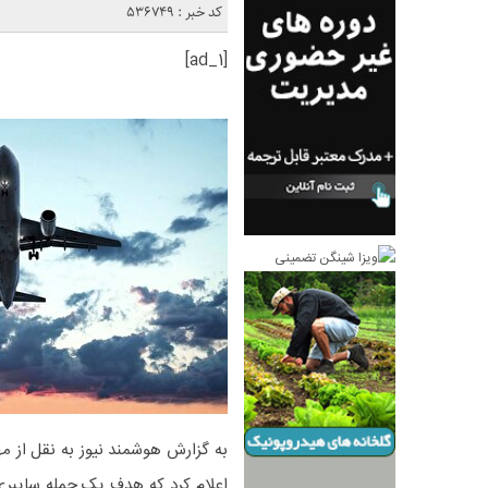
کد خبر : 536749
[ad_1]
اعلام کرد که هدف یک حمله سایبری