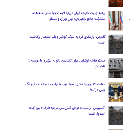
بیانیه وزارت خارجه ایران درباره لازم‌ الاجرا شدن «معاهده
ر
مشارکت جامع راهبردی» بین تهران و مسکو
گاردین: بازسازی غزه به سبک کوشنر و بلر، استعمار بزک‌شده
است
مسکو نقشه اوکراین برای کشاندن ناتو به درگیری با روسیه را
فاش کرد
معامله ۱۴ میلیارد دلاری شیخ عرب با ترامپ / تیک‌تاک از چنگ
چین درآمد!
آکسیوس: ترامپ به توافق آتش‌بس در غزه ظرف ۲ روز آینده
امیدوار است