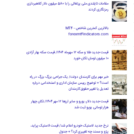
مقامات تایلندی ملی پرتغالی را با 580 میلیون دلار کلاهبرداری
رمزنگاری کردند
بالاترین کمترین شاخص MT4 –
forexmt4indicators.com
قیمت جدید طلا و سکه ۱۲ مهرماه ۱۴۰۴/ قیمت سکه بهار آزادی
۱۰ میلیون تومان تکان خورد
خبر مهم برای کارمندان دولت/ یک جراحی بزرگ بزرگ در راه
است؟ + توضیح رییس سازمان اداری و استخدامی درباره
تعدیل یا تغییر حقوق کارمندان
قیمت جدید دلار، یورو و سایر ارزها ۱۲ مهر ۱۴۰۴/ تکان چهار
هزار تومانی یورو ثبت شد
نرخ جدید لاستیک خودرو اعلام شد/ قیمت لاستیک پراید،
پژو و سمند چه تغییری کرد؟ + جدول