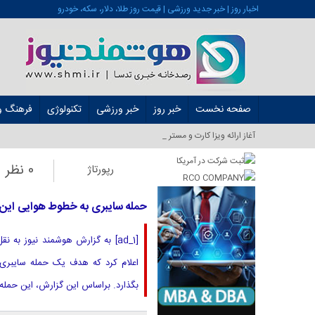
اخبار روز | خبر جدید ورزشی | قیمت روز طلا، دلار، سکه، خودرو
صفحه نخست
خبر روز
خبر ورزشی
تکنولوژی
فرهنگ و 
آغاز ارائه ویزا کارت و مستر کارت در ایران_
0 نظر
رپورتاژ
حمله سایبری به خطوط هوایی این ک
اعلام کرد که هدف یک حمله سایبری 
بگذارد. براساس این گزارش، این حمله در ساعت ۷:۲۴ صبح به 