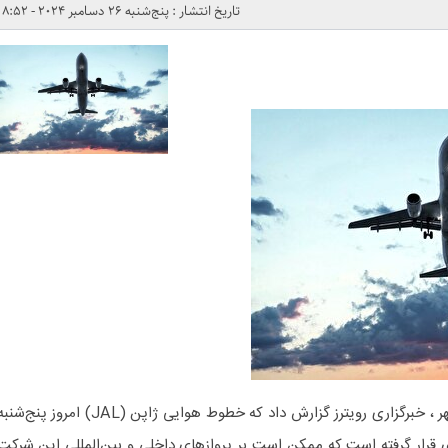
تاریخ انتشار : پنج‌شنبه 26 دسامبر 2024 - 8:52
به گزارش هوشمند نیوز به نقل از مهر ، خبرگزاری رویترز گزارش داد که خطوط هوایی ژاپن (JAL) امروز پنج‌ش
 قرار گرفته است که ممکن است بر پروازهای داخلی و بین‌المللی این شرکت