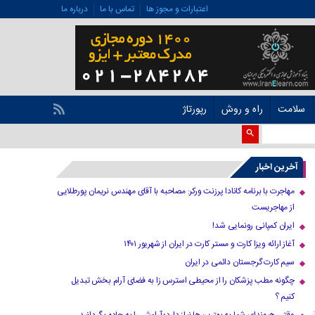
اعتبارات و مجوز ها
تماس با ما
درباره ما
سلامت
راه و روش
رپورتاژ
آخرین اخبار
مهاجرت با برنامه کانادا پرزنت ورکر: مصاحبه با آقای مهندس نریمان پورطلایی
از مهاجریست
ایران کمپانی رونمایی شد!
آغاز ارائه ویزا کارت و مستر کارت در ایران از شهریور ۱۴۰۱
سیم کارت گرجستان دائمی در ایران
چگونه مطب پزشکان را از محیطی استرس زا به فضای آرام بخش تبدیل
کنیم ؟