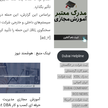
تأثیر بگذارد.
سیستم‌های داخلی و خارجی شرکت تأ
سخنگوی JAL این حمله را تأیید کرد اما در حال حاضر اطلاعاتی در مورد احتمال تأخیر یا لغو پروازها ارائه نداد.
[ad_2]
لینک منبع
:
هوشمند نیوز
Dubai Helpline
ثبت شرکت در انگلستان
سیم کارت گرجستان
مدرک ICDL
ثبت شرکت
ایران کمپانی
DUBAI COMPANY
RCO NEWS
آموزش مجازی مدیریت ع
ثبت شرکت در آمریکا
حرفه ای کسب و کار Post DBA
اقامت امارات