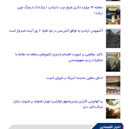
معامله ۱۴ میلیارد دلاری شیخ عرب با ترامپ / تیک‌تاک از چنگ چین
درآمد!
آکسیوس: ترامپ به توافق آتش‌بس در غزه ظرف ۲ روز آینده امیدوار است
تاکید عراقچی بر ضرورت اهتمام جدی‌تر کشورهای منطقه به مقابله با
تجاوزات رژیم صهیونیستی
ادعای معاون نماینده آمریکا در شورای امنیت
رد اتهام‌زنی تکراری رئیس‌جمهور اوکراین/ تهران همواره بر ضرورت پایان
جنگ تاکید دارد
اخبار اقتصادی