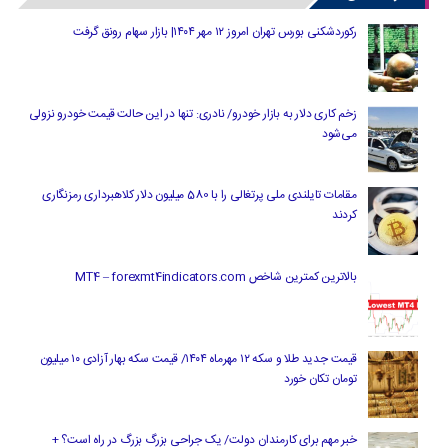
رکوردشکنی بورس تهران امروز ۱۲ مهر ۱۴۰۴| بازار سهام رونق گرفت
زخم کاری دلار به بازار خودرو/ نادری: تنها در این حالت قیمت خودرو نزولی
می‌شود
مقامات تایلندی ملی پرتغالی را با 580 میلیون دلار کلاهبرداری رمزنگاری
کردند
بالاترین کمترین شاخص MT4 – forexmt4indicators.com
قیمت جدید طلا و سکه ۱۲ مهرماه ۱۴۰۴/ قیمت سکه بهار آزادی ۱۰ میلیون
تومان تکان خورد
خبر مهم برای کارمندان دولت/ یک جراحی بزرگ بزرگ در راه است؟ +