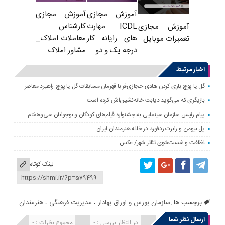
آموزش مجازی
آموزش مجازی
ICDL مهارت
کارشناس
آموزش مجازی
های رایانه کار
معاملات املاک_
تعمیرات موبایل
درجه یک و دو
مشاور املاک
اخبار مرتبط
گل یا پوچ بازی کردن هادی حجازی‌فر با قهرمان مسابقات گل یا پوچ-راهبرد معاصر
بازیگری که می‌گوید دیابت خانه‌نشین‌اش کرده است
پیام رئیس سازمان سینمایی به جشنواره فیلم‌های کودکان و نوجوانان سی‌وهفتم
پل نیومن و رابرت ردفورد در خانه هنرمندان ایران
نظافت و شست‌شوی تئاتر شهر/ عکس
لینک کوتاه
برچسب ها :
سازمان بورس و اوراق بهادار
،
مدیریت فرهنگی
،
هنرمندان
ارسال نظر شما
انتشار یافته : 0
در انتظار بررسی : 0
مجموع نظرات : 0