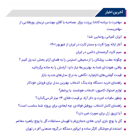
آخرین اخبار
مهاجرت با برنامه کانادا پرزنت ورکر: مصاحبه با آقای مهندس نریمان پورطلایی از
مهاجریست
ایران کمپانی رونمایی شد!
آغاز ارائه ویزا کارت و مستر کارت در ایران از شهریور ۱۴۰۱
سیم کارت گرجستان دائمی در ایران
چگونه مطب پزشکان را از محیطی استرس زا به فضای آرام بخش تبدیل کنیم ؟
وقتی هیوندای شما به بهترین‌ها نیاز دارد؛ آرامش را به جاده برگردانید
قیمت گوشی‌های تازه‌وارد؛ نگاهی به نرخ مدل‌های جدید بازار
راهنمای خرید دستگاه وندینگ: انتخاب بهترین مدل برای فروش خودکار
لوازم استوک کامیون؛ انتخاب هوشمند یا پرخطر؟
چطور مالیات، اجرت و دلار آزاد بر قیمت طلای ۲۴ عیار اثر می‌گذارد؟
راهنمای کامل انتخاب پروفیل فولادی: چه ابعادی برای پروژه شما مناسب است؟
آیا تزریق ژل برای صورت ضرر دارد​؟
گل یا پوچ بازی کردن هادی حجازی‌فر با قهرمان مسابقات گل یا پوچ-راهبرد معاصر
استخدام جوشکار، کارگر ساده و اپراتور دستگاه در گروه صنعتی آفر در تهران