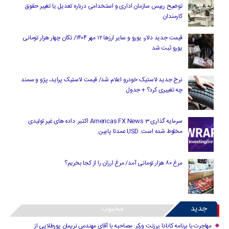
توضیح رییس سازمان اداری و استخدامی درباره تعدیل یا تغییر حقوق
کارمندان
قیمت جدید دلار، یورو و سایر ارزها ۱۲ مهر ۱۴۰۴/ تکان چهار هزار تومانی
یورو ثبت شد
نرخ جدید لاستیک خودرو اعلام شد/ قیمت لاستیک پراید، پژو و سمند
چه تغییری کرد؟ + جدول
سرمایه گذاری Americas FX News 3 اکتبر: داده های غیر تولیدی
مخلوط شده است. USD عمدتا پایین.
مرغ ۸۰ هزار تومانی آمد/ مرغ ارزان را از کجا بخریم؟
جدید
محبوب
مهاجرت با برنامه کانادا پرزنت ورکر: مصاحبه با آقای مهندس نریمان پورطلایی از