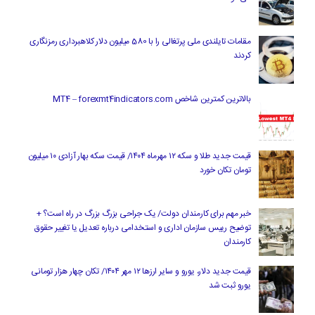
مقامات تایلندی ملی پرتغالی را با 580 میلیون دلار کلاهبرداری رمزنگاری
کردند
بالاترین کمترین شاخص MT4 – forexmt4indicators.com
قیمت جدید طلا و سکه ۱۲ مهرماه ۱۴۰۴/ قیمت سکه بهار آزادی ۱۰ میلیون
تومان تکان خورد
خبر مهم برای کارمندان دولت/ یک جراحی بزرگ بزرگ در راه است؟ +
توضیح رییس سازمان اداری و استخدامی درباره تعدیل یا تغییر حقوق
کارمندان
قیمت جدید دلار، یورو و سایر ارزها ۱۲ مهر ۱۴۰۴/ تکان چهار هزار تومانی
یورو ثبت شد