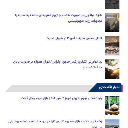
تاکید عراقچی بر ضرورت اهتمام جدی‌تر کشورهای منطقه به مقابله با
تجاوزات رژیم صهیونیستی
ادعای معاون نماینده آمریکا در شورای امنیت
رد اتهام‌زنی تکراری رئیس‌جمهور اوکراین/ تهران همواره بر ضرورت پایان
جنگ تاکید دارد
اخبار اقتصادی
رکوردشکنی بورس تهران امروز ۱۲ مهر ۱۴۰۴| بازار سهام رونق گرفت
زخم کاری دلار به بازار خودرو/ نادری: تنها در این حالت قیمت خودرو نزولی
می‌شود