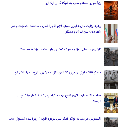
بزرگ‌ترین حمله روسیه به شبکه گازی اوکراین
بیانیه وزارت خارجه ایران درباره لازم‌ الاجرا شدن «معاهده مشارکت جامع
راهبردی» بین تهران و مسکو
گاردین: بازسازی غزه به سبک کوشنر و بلر، استعمار بزک‌شده است
مسکو نقشه اوکراین برای کشاندن ناتو به درگیری با روسیه را فاش کرد
معامله ۱۴ میلیارد دلاری شیخ عرب با ترامپ / تیک‌تاک از چنگ چین
درآمد!
آکسیوس: ترامپ به توافق آتش‌بس در غزه ظرف ۲ روز آینده امیدوار است