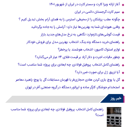
آغاز ارائه ویزا کارت و مستر کارت در ایران از شهریور ۱۴۰۱
سیم کارت گرجستان دائمی در ایران
چگونه مطب پزشکان را از محیطی استرس زا به فضای آرام بخش تبدیل کنیم ؟
وقتی هیوندای شما به بهترین‌ها نیاز دارد؛ آرامش را به جاده برگردانید
قیمت گوشی‌های تازه‌وارد؛ نگاهی به نرخ مدل‌های جدید بازار
راهنمای خرید دستگاه وندینگ: انتخاب بهترین مدل برای فروش خودکار
لوازم استوک کامیون؛ انتخاب هوشمند یا پرخطر؟
چطور مالیات، اجرت و دلار آزاد بر قیمت طلای ۲۴ عیار اثر می‌گذارد؟
راهنمای کامل انتخاب پروفیل فولادی: چه ابعادی برای پروژه شما مناسب است؟
آیا تزریق ژل برای صورت ضرر دارد​؟
گل یا پوچ بازی کردن هادی حجازی‌فر با قهرمان مسابقات گل یا پوچ-راهبرد معاصر
استخدام جوشکار، کارگر ساده و اپراتور دستگاه در گروه صنعتی آفر در تهران
خبر روز
راهنمای کامل انتخاب پروفیل فولادی: چه ابعادی برای پروژه شما مناسب
است؟