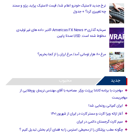
نرخ جدید لاستیک خودرو اعلام شد/ قیمت لاستیک پراید، پژو و سمند
چه تغییری کرد؟ + جدول
سرمایه گذاری Americas FX News 3 اکتبر: داده های غیر تولیدی
مخلوط شده است. USD عمدتا پایین.
مرغ ۸۰ هزار تومانی آمد/ مرغ ارزان را از کجا بخریم؟
جدید
محبوب
مهاجرت با برنامه کانادا پرزنت ورکر: مصاحبه با آقای مهندس نریمان پورطلایی از
مهاجریست
ایران کمپانی رونمایی شد!
آغاز ارائه ویزا کارت و مستر کارت در ایران از شهریور ۱۴۰۱
سیم کارت گرجستان دائمی در ایران
چگونه مطب پزشکان را از محیطی استرس زا به فضای آرام بخش تبدیل کنیم ؟