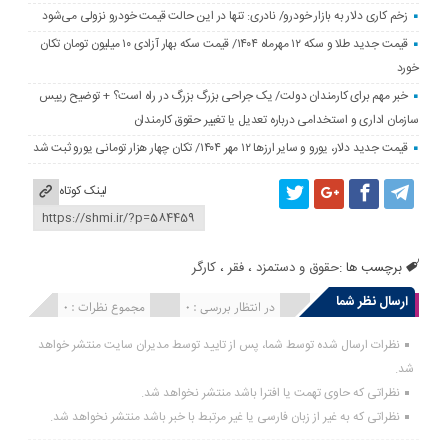
زخم کاری دلار به بازار خودرو/ نادری: تنها در این حالت قیمت خودرو نزولی می‌شود
قیمت جدید طلا و سکه ۱۲ مهرماه ۱۴۰۴/ قیمت سکه بهار آزادی ۱۰ میلیون تومان تکان
خورد
خبر مهم برای کارمندان دولت/ یک جراحی بزرگ بزرگ در راه است؟ + توضیح رییس
سازمان اداری و استخدامی درباره تعدیل یا تغییر حقوق کارمندان
قیمت جدید دلار، یورو و سایر ارزها ۱۲ مهر ۱۴۰۴/ تکان چهار هزار تومانی یورو ثبت شد
لینک کوتاه
برچسب ها :
حقوق و دستمزد
،
فقر
،
کارگر
ارسال نظر شما
انتشار یافته : 0
در انتظار بررسی : 0
مجموع نظرات : 0
نظرات ارسال شده توسط شما، پس از تایید توسط مدیران سایت منتشر خواهد
شد.
نظراتی که حاوی تهمت یا افترا باشد منتشر نخواهد شد.
نظراتی که به غیر از زبان فارسی یا غیر مرتبط با خبر باشد منتشر نخواهد شد.