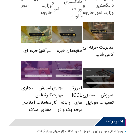
دادگستری و
وزارت امور
دادگستری و
وزارت امور
خارجه
وزارت امور خارجه
خارجه
مدیریت حرفه ای
حقوقدان خبره
سرآشپز حرفه ای
کافی شاپ
آموزش مجازی
آموزش مجازی
ICDL مهارت
کارشناس
آموزش مجازی
های رایانه کار
معاملات املاک_
تعمیرات موبایل
درجه یک و دو
مشاور املاک
اخبار مرتبط
رکوردشکنی بورس تهران امروز ۱۲ مهر ۱۴۰۴| بازار سهام رونق گرفت