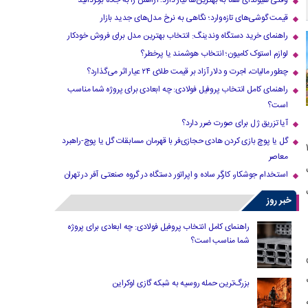
وقتی هیوندای شما به بهترین‌ها نیاز دارد؛ آرامش را به جاده برگردانید
قیمت گوشی‌های تازه‌وارد؛ نگاهی به نرخ مدل‌های جدید بازار
راهنمای خرید دستگاه وندینگ: انتخاب بهترین مدل برای فروش خودکار
لوازم استوک کامیون؛ انتخاب هوشمند یا پرخطر؟
چطور مالیات، اجرت و دلار آزاد بر قیمت طلای ۲۴ عیار اثر می‌گذارد؟
راهنمای کامل انتخاب پروفیل فولادی: چه ابعادی برای پروژه شما مناسب
است؟
آیا تزریق ژل برای صورت ضرر دارد​؟
گل یا پوچ بازی کردن هادی حجازی‌فر با قهرمان مسابقات گل یا پوچ-راهبرد
 داشت. این مجموعه‌ بزرگ ۱۷
معاصر
رست
استخدام جوشکار، کارگر ساده و اپراتور دستگاه در گروه صنعتی آفر در تهران
ت
خبر روز
راهنمای کامل انتخاب پروفیل فولادی: چه ابعادی برای پروژه
شما مناسب است؟
بزرگ‌ترین حمله روسیه به شبکه گازی اوکراین