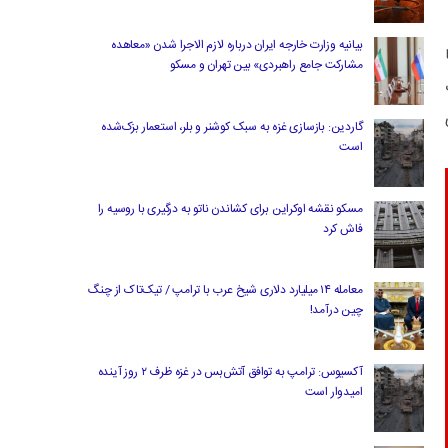
بیانیه وزارت خارجه ایران درباره لازم‌ الاجرا شدن «معاهده
مشارکت جامع راهبردی» بین تهران و مسکو
گاردین: بازسازی غزه به سبک کوشنر و بلر، استعمار بزک‌شده
است
مسکو نقشه اوکراین برای کشاندن ناتو به درگیری با روسیه را
فاش کرد
معامله ۱۴ میلیارد دلاری شیخ عرب با ترامپ / تیک‌تاک از چنگ
چین درآمد!
آکسیوس: ترامپ به توافق آتش‌بس در غزه ظرف ۲ روز آینده
امیدوار است