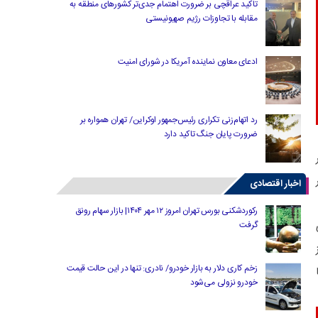
تاکید عراقچی بر ضرورت اهتمام جدی‌تر کشورهای منطقه به
مقابله با تجاوزات رژیم صهیونیستی
ادعای معاون نماینده آمریکا در شورای امنیت
رد اتهام‌زنی تکراری رئیس‌جمهور اوکراین/ تهران همواره بر
ضرورت پایان جنگ تاکید دارد
اخبار اقتصادی
رکوردشکنی بورس تهران امروز ۱۲ مهر ۱۴۰۴| بازار سهام رونق
گرفت
زخم کاری دلار به بازار خودرو/ نادری: تنها در این حالت قیمت
خودرو نزولی می‌شود