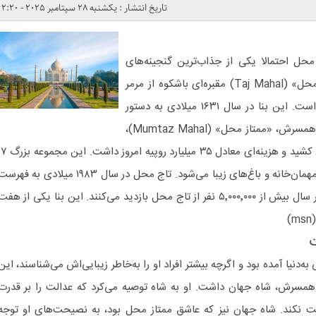
تاریخ انتشار : یکشنبه 28 سپتامبر 2025 - 2:20
‌ محل احتمالا یکی از جذاب‌ترین گنجینه‌های
جهان برای شما خواهد بود. «تاج‌ محل» (Taj Mahal) مقبره‌ا‌ی باشکوه از مرمر
سفید در شهر «آگرا» (Agra) هند است. این بنا در سال ۱۶۳۱ میلادی به دستور
«شاه جهان» (Shah Jahan) برای همسرش، «ممتاز محل» (Mumtaz Mahal)،
ساخته شد. ساخت آن ۲۲ سال طول کشید و هزینه‌ای معادل ۳۵ میلیارد روپیه امروز
هکتار وسعت دارد و شامل مسجد، مهمان‌خانه و باغ‌های زیبا می‌شود. تاج محل در سال ۱۹۸۳ میلادی به فه
میراث جهانی یونسکو اضافه شد. هر سال بیش از ۵٬۰۰۰٬۰۰۰ نفر از تاج‌ محل بازدید می‌کنند. این بنا یکی از هف
)
به‌دنیا آمده بود و اگرچه بیشتر افراد او را به‌خاطر زیبایی‌اش می‌شناسند، این
مسرش، شاه جهان داشت. او به شاه توصیه می‌کرد که عدالت را بر قدرت
نکند. شاه جهان نیز که عاشق ممتاز محل بود، به نصیحت‌های او توجه