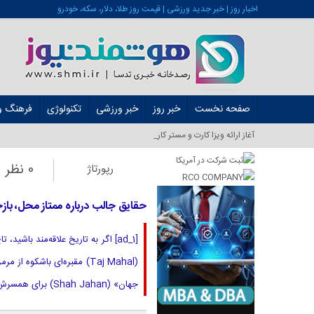
اخبار روز | خبر جدید ورزشی | قیمت روز طلا، دلار، سکه، خودرو
صفحه نخست
خبر روز
خبر ورزشی
تکنولوژی
فرهنگ و 
آغاز ارائه ویزا کارت و مستر کارت در ایران از شهری_
0 نظر
رپورتاژ
حقایق جالب درباره ممتاز محل، با
[ad_1] اگر به تاریخ علاقه‌مند با
جهان» (Shah Jahan) برای همسرش، «ممتاز محل» (Mumtaz Mahal)، ساخته شد. ساخت آن