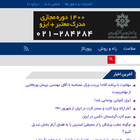
اعتبارات و مجوز ها
تماس با ما
درباره ما
سلامت
راه و روش
رپورتاژ
آخرین اخبار
مهاجرت با برنامه کانادا پرزنت ورکر: مصاحبه با آقای مهندس نریمان پورطلایی
از مهاجریست
ایران کمپانی رونمایی شد!
آغاز ارائه ویزا کارت و مستر کارت در ایران از شهریور ۱۴۰۱
سیم کارت گرجستان دائمی در ایران
چگونه مطب پزشکان را از محیطی استرس زا به فضای آرام بخش تبدیل
کنیم ؟