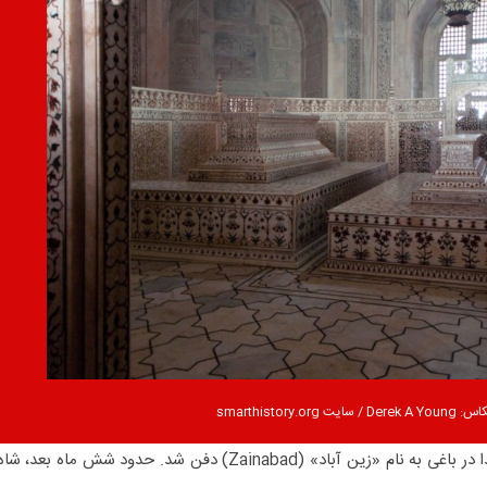
Derek A Yo / سایت smarthistory.org
پس از درگذشت ممتاز محل، او ابتدا در باغی به نام «زین آباد» (Zainabad) دفن شد. حدود شش ماه بعد، شا