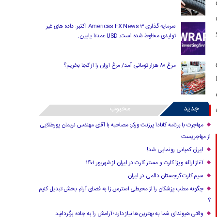
ان
سرمایه گذاری Americas FX News 3 اکتبر: داده های غیر
تولیدی مخلوط شده است. USD عمدتا پایین.
مرغ ۸۰ هزار تومانی آمد/ مرغ ارزان را از کجا بخریم؟
ا
جدید
محبوب
مهاجرت با برنامه کانادا پرزنت ورکر: مصاحبه با آقای مهندس نریمان پورطلایی
از مهاجریست
ایران کمپانی رونمایی شد!
آغاز ارائه ویزا کارت و مستر کارت در ایران از شهریور ۱۴۰۱
سیم کارت گرجستان دائمی در ایران
چگونه مطب پزشکان را از محیطی استرس زا به فضای آرام بخش تبدیل کنیم
؟
وقتی هیوندای شما به بهترین‌ها نیاز دارد؛ آرامش را به جاده برگردانید