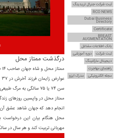
ثبت شرکت جنرال تریدینگ
RCO NEWS
Dubai Business
Directory
Certificate
BREAST
AUGMENTATION
ع
بانک اطلاعات مشاغل
ثبت شرکت
دوره آموزشی
درگذشت ممتاز محل
دیجیتال مارکتینگ
مم
راهنمای مهاجرت
مجله الکترونیکی
مدرک ایزو
عو
سن ۷۴ یا ۷۵ سالگی به مرگ طبیعی از دنیا رفت که در آن دوران سن بالایی بود.
ممتاز محل در واپسین روزهای زند
انجام دهد که جهان شاهد عشق آن‌ها
محل هنگام بیان این درخواست به 
مهربانی تربیت کند و هر سال در سالگر