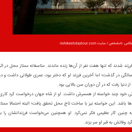
کاس: نامشخص / سایت rishikeshdaytour.com
تاز محل و شاه جهان صاحب ۱۴ فرزند شدند که تنها هفت نفر از آن‌ها زنده ماندند. متاسفانه ممتاز محل در اثر
ارض زایمان فرزند آخرش در ۳۷ سالگی در گذشت؛ اما آخرین فرزند او که دختر بود، عمری طولانی داشت و در
گی خود چند خواسته از همسرش داشت. او از شاه جهان درخواست کرد کاری
 باشد. این خواسته نیز با ساخت تاج محل تحقق یافت؛ البته احتمالا ممتاز
چنین کار عظیمی فکر نمی‌کرد. او همچنین می‌خواست فرزندانشان را با
د وفاتش به قبر او سر بزند.