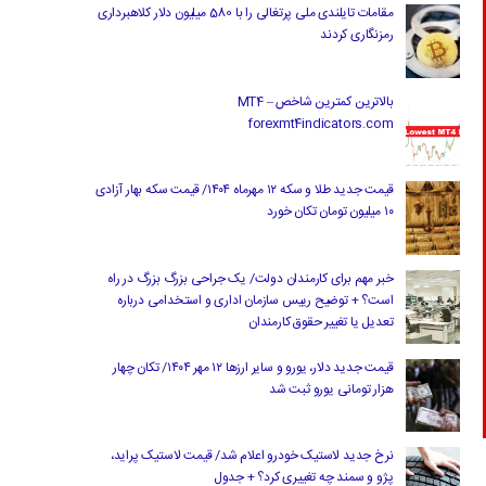
مقامات تایلندی ملی پرتغالی را با 580 میلیون دلار کلاهبرداری
رمزنگاری کردند
بالاترین کمترین شاخص MT4 –
forexmt4indicators.com
قیمت جدید طلا و سکه ۱۲ مهرماه ۱۴۰۴/ قیمت سکه بهار آزادی
۱۰ میلیون تومان تکان خورد
خبر مهم برای کارمندان دولت/ یک جراحی بزرگ بزرگ در راه
است؟ + توضیح رییس سازمان اداری و استخدامی درباره
تعدیل یا تغییر حقوق کارمندان
قیمت جدید دلار، یورو و سایر ارزها ۱۲ مهر ۱۴۰۴/ تکان چهار
هزار تومانی یورو ثبت شد
نرخ جدید لاستیک خودرو اعلام شد/ قیمت لاستیک پراید،
پژو و سمند چه تغییری کرد؟ + جدول