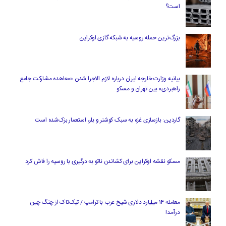
است؟
بزرگ‌ترین حمله روسیه به شبکه گازی اوکراین
بیانیه وزارت خارجه ایران درباره لازم‌ الاجرا شدن «معاهده مشارکت جامع
راهبردی» بین تهران و مسکو
گاردین: بازسازی غزه به سبک کوشنر و بلر، استعمار بزک‌شده است
مسکو نقشه اوکراین برای کشاندن ناتو به درگیری با روسیه را فاش کرد
معامله ۱۴ میلیارد دلاری شیخ عرب با ترامپ / تیک‌تاک از چنگ چین
درآمد!