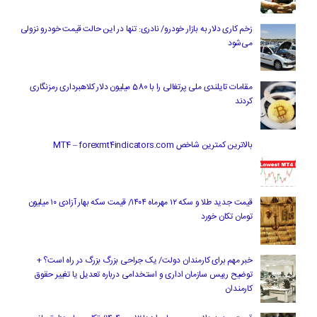
زخم کاری دلار به بازار خودرو/ نادری: تنها در این حالت قیمت خودرو نزولی
می‌شود
مقامات تایلندی ملی پرتغالی را با 580 میلیون دلار کلاهبرداری رمزنگاری
کردند
بالاترین کمترین شاخص MT4 – forexmt4indicators.com
قیمت جدید طلا و سکه ۱۲ مهرماه ۱۴۰۴/ قیمت سکه بهار آزادی ۱۰ میلیون
تومان تکان خورد
خبر مهم برای کارمندان دولت/ یک جراحی بزرگ بزرگ در راه است؟ +
توضیح رییس سازمان اداری و استخدامی درباره تعدیل یا تغییر حقوق
کارمندان