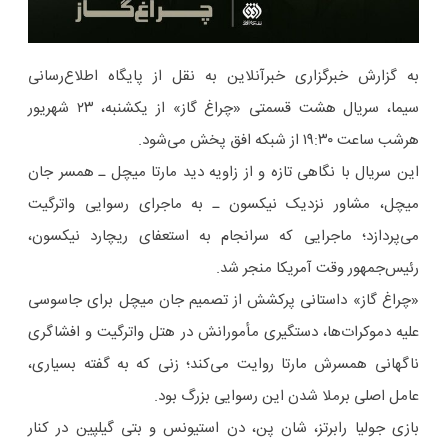
به گزارش خبرگزاری خبرآنلاین به نقل از پایگاه اطلاع‌رسانی
سیما، سریال هشت قسمتی «چراغ گاز» از یکشنبه، ۲۳ شهریور
هرشب ساعت ۱۹:۳۰ از شبکه افق پخش می‌شود.
این سریال با نگاهی تازه و از زاویه دید مارتا میچل ـ همسر جان
میچل، مشاور نزدیک نیکسون ـ به ماجرای رسوایی واترگیت
می‌پردازد؛ ماجرایی که سرانجام به استعفای ریچارد نیکسون،
رئیس‌جمهور وقت آمریکا منجر شد.
«چراغ گاز» داستانی پرکشش از تصمیم جان میچل برای جاسوسی
علیه دموکرات‌ها، دستگیری مأمورانش در هتل واترگیت و افشاگری
ناگهانی همسرش مارتا روایت می‌کند؛ زنی که به گفته بسیاری،
عامل اصلی برملا شدن این رسوایی بزرگ بود.
بازی جولیا رابرتز، شان پن، دن استیونس و بتی گیلپین در کنار