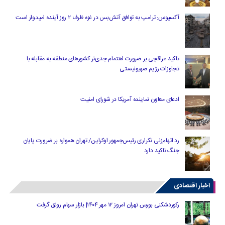
آکسیوس: ترامپ به توافق آتش‌بس در غزه ظرف ۲ روز آینده امیدوار است
تاکید عراقچی بر ضرورت اهتمام جدی‌تر کشورهای منطقه به مقابله با
تجاوزات رژیم صهیونیستی
ادعای معاون نماینده آمریکا در شورای امنیت
رد اتهام‌زنی تکراری رئیس‌جمهور اوکراین/ تهران همواره بر ضرورت پایان
جنگ تاکید دارد
اخبار اقتصادی
رکوردشکنی بورس تهران امروز ۱۲ مهر ۱۴۰۴| بازار سهام رونق گرفت