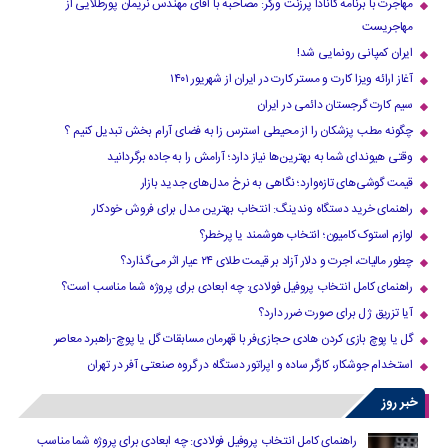
مهاجرت با برنامه کانادا پرزنت ورکر: مصاحبه با آقای مهندس نریمان پورطلایی از
مهاجریست
ایران کمپانی رونمایی شد!
آغاز ارائه ویزا کارت و مستر کارت در ایران از شهریور ۱۴۰۱
سیم کارت گرجستان دائمی در ایران
چگونه مطب پزشکان را از محیطی استرس زا به فضای آرام بخش تبدیل کنیم ؟
وقتی هیوندای شما به بهترین‌ها نیاز دارد؛ آرامش را به جاده برگردانید
قیمت گوشی‌های تازه‌وارد؛ نگاهی به نرخ مدل‌های جدید بازار
راهنمای خرید دستگاه وندینگ: انتخاب بهترین مدل برای فروش خودکار
لوازم استوک کامیون؛ انتخاب هوشمند یا پرخطر؟
چطور مالیات، اجرت و دلار آزاد بر قیمت طلای ۲۴ عیار اثر می‌گذارد؟
راهنمای کامل انتخاب پروفیل فولادی: چه ابعادی برای پروژه شما مناسب است؟
آیا تزریق ژل برای صورت ضرر دارد​؟
گل یا پوچ بازی کردن هادی حجازی‌فر با قهرمان مسابقات گل یا پوچ-راهبرد معاصر
استخدام جوشکار، کارگر ساده و اپراتور دستگاه در گروه صنعتی آفر در تهران
خبر روز
راهنمای کامل انتخاب پروفیل فولادی: چه ابعادی برای پروژه شما مناسب