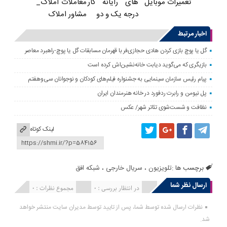
های رایانه کار
معاملات املاک_
تعمیرات موبایل
درجه یک و دو
مشاور املاک
اخبار مرتبط
گل یا پوچ بازی کردن هادی حجازی‌فر با قهرمان مسابقات گل یا پوچ-راهبرد معاصر
بازیگری که می‌گوید دیابت خانه‌نشین‌اش کرده است
پیام رئیس سازمان سینمایی به جشنواره فیلم‌های کودکان و نوجوانان سی‌وهفتم
پل نیومن و رابرت ردفورد در خانه هنرمندان ایران
نظافت و شست‌شوی تئاتر شهر/ عکس
لینک کوتاه
برچسب ها :
تلویزیون
،
سریال خارجی
،
شبکه افق
ارسال نظر شما
انتشار یافته : 0
در انتظار بررسی : 0
مجموع نظرات : 0
نظرات ارسال شده توسط شما، پس از تایید توسط مدیران سایت منتشر خواهد
شد.