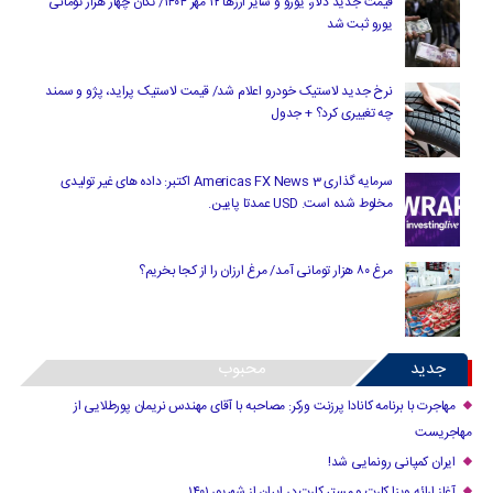
قیمت جدید دلار، یورو و سایر ارزها ۱۲ مهر ۱۴۰۴/ تکان چهار هزار تومانی
یورو ثبت شد
نرخ جدید لاستیک خودرو اعلام شد/ قیمت لاستیک پراید، پژو و سمند
چه تغییری کرد؟ + جدول
سرمایه گذاری Americas FX News 3 اکتبر: داده های غیر تولیدی
مخلوط شده است. USD عمدتا پایین.
مرغ ۸۰ هزار تومانی آمد/ مرغ ارزان را از کجا بخریم؟
جدید
محبوب
مهاجرت با برنامه کانادا پرزنت ورکر: مصاحبه با آقای مهندس نریمان پورطلایی از
مهاجریست
ایران کمپانی رونمایی شد!
آغاز ارائه ویزا کارت و مستر کارت در ایران از شهریور ۱۴۰۱