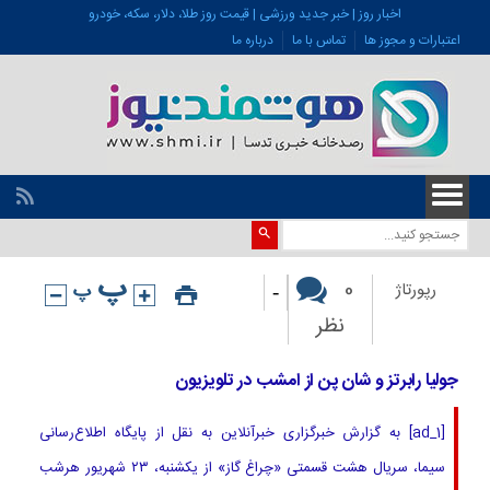
اخبار روز | خبر جدید ورزشی | قیمت روز طلا، دلار، سکه، خودرو
اعتبارات و مجوز ها
تماس با ما
درباره ما
-
0
رپورتاژ
نظر
جولیا رابرتز و شان پن از امشب در تلویزیون
[ad_1] به گزارش خبرگزاری خبرآنلاین به نقل از پایگاه اطلاع‌رسانی
سیما، سریال هشت قسمتی «چراغ گاز» از یکشنبه، ۲۳ شهریور هرشب