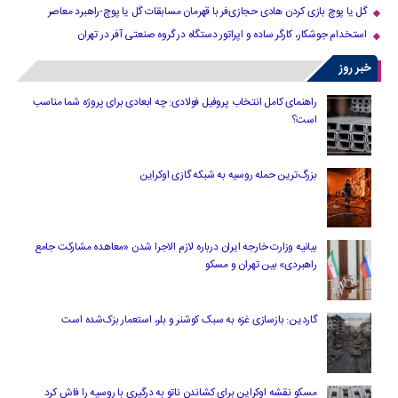
گل یا پوچ بازی کردن هادی حجازی‌فر با قهرمان مسابقات گل یا پوچ-راهبرد معاصر
استخدام جوشکار، کارگر ساده و اپراتور دستگاه در گروه صنعتی آفر در تهران
خبر روز
راهنمای کامل انتخاب پروفیل فولادی: چه ابعادی برای پروژه شما مناسب
است؟
بزرگ‌ترین حمله روسیه به شبکه گازی اوکراین
بیانیه وزارت خارجه ایران درباره لازم‌ الاجرا شدن «معاهده مشارکت جامع
راهبردی» بین تهران و مسکو
گاردین: بازسازی غزه به سبک کوشنر و بلر، استعمار بزک‌شده است
مسکو نقشه اوکراین برای کشاندن ناتو به درگیری با روسیه را فاش کرد