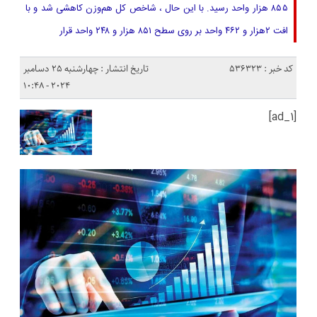
۸۵۵ هزار واحد رسید. با این حال ، شاخص کل هم‌وزن کاهشی شد و با
افت ۲هزار و ۴۶۲ واحد بر روی سطح ۸۵۱ هزار و ۲۴۸ واحد قرار
کد خبر : 536323
تاریخ انتشار : چهارشنبه 25 دسامبر
2024 - 10:48
[ad_1]