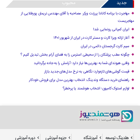
جدید
محبوب
مهاجرت با برنامه کانادا پرزنت ورکر: مصاحبه با آقای مهندس نریمان پورطلایی از
مهاجریست
ایران کمپانی رونمایی شد!
آغاز ارائه ویزا کارت و مستر کارت در ایران از شهریور ۱۴۰۱
سیم کارت گرجستان دائمی در ایران
چگونه مطب پزشکان را از محیطی استرس زا به فضای آرام بخش تبدیل کنیم ؟
وقتی هیوندای شما به بهترین‌ها نیاز دارد؛ آرامش را به جاده برگردانید
قیمت گوشی‌های تازه‌وارد؛ نگاهی به نرخ مدل‌های جدید بازار
راهنمای خرید دستگاه وندینگ: انتخاب بهترین مدل برای فروش خودکار
لوازم استوک کامیون؛ انتخاب هوشمند یا پرخطر؟
هلدینگ توسعه
آموزشگاه
جزوه آموزشی
دوره آموزشی