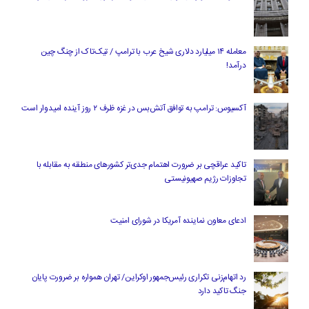
معامله ۱۴ میلیارد دلاری شیخ عرب با ترامپ / تیک‌تاک از چنگ چین
درآمد!
آکسیوس: ترامپ به توافق آتش‌بس در غزه ظرف ۲ روز آینده امیدوار است
تاکید عراقچی بر ضرورت اهتمام جدی‌تر کشورهای منطقه به مقابله با
تجاوزات رژیم صهیونیستی
ادعای معاون نماینده آمریکا در شورای امنیت
رد اتهام‌زنی تکراری رئیس‌جمهور اوکراین/ تهران همواره بر ضرورت پایان
جنگ تاکید دارد