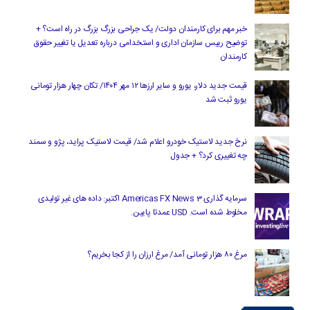
خبر مهم برای کارمندان دولت/ یک جراحی بزرگ بزرگ در راه است؟ +
توضیح رییس سازمان اداری و استخدامی درباره تعدیل یا تغییر حقوق
کارمندان
قیمت جدید دلار، یورو و سایر ارزها ۱۲ مهر ۱۴۰۴/ تکان چهار هزار تومانی
یورو ثبت شد
نرخ جدید لاستیک خودرو اعلام شد/ قیمت لاستیک پراید، پژو و سمند
چه تغییری کرد؟ + جدول
سرمایه گذاری Americas FX News 3 اکتبر: داده های غیر تولیدی
مخلوط شده است. USD عمدتا پایین.
مرغ ۸۰ هزار تومانی آمد/ مرغ ارزان را از کجا بخریم؟