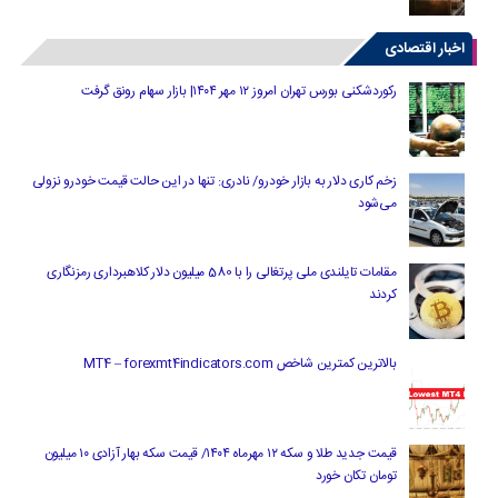
اخبار اقتصادی
رکوردشکنی بورس تهران امروز ۱۲ مهر ۱۴۰۴| بازار سهام رونق گرفت
زخم کاری دلار به بازار خودرو/ نادری: تنها در این حالت قیمت خودرو نزولی
می‌شود
مقامات تایلندی ملی پرتغالی را با 580 میلیون دلار کلاهبرداری رمزنگاری
کردند
بالاترین کمترین شاخص MT4 – forexmt4indicators.com
قیمت جدید طلا و سکه ۱۲ مهرماه ۱۴۰۴/ قیمت سکه بهار آزادی ۱۰ میلیون
تومان تکان خورد