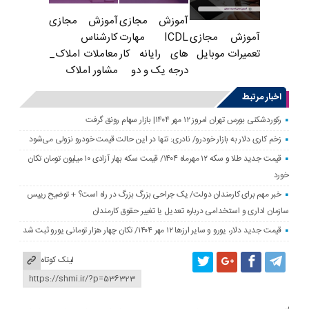
آموزش مجازی
آموزش مجازی
ICDL مهارت
کارشناس
آموزش مجازی
های رایانه کار
معاملات املاک_
تعمیرات موبایل
درجه یک و دو
مشاور املاک
اخبار مرتبط
رکوردشکنی بورس تهران امروز ۱۲ مهر ۱۴۰۴| بازار سهام رونق گرفت
زخم کاری دلار به بازار خودرو/ نادری: تنها در این حالت قیمت خودرو نزولی می‌شود
قیمت جدید طلا و سکه ۱۲ مهرماه ۱۴۰۴/ قیمت سکه بهار آزادی ۱۰ میلیون تومان تکان
خورد
خبر مهم برای کارمندان دولت/ یک جراحی بزرگ بزرگ در راه است؟ + توضیح رییس
سازمان اداری و استخدامی درباره تعدیل یا تغییر حقوق کارمندان
قیمت جدید دلار، یورو و سایر ارزها ۱۲ مهر ۱۴۰۴/ تکان چهار هزار تومانی یورو ثبت شد
لینک کوتاه