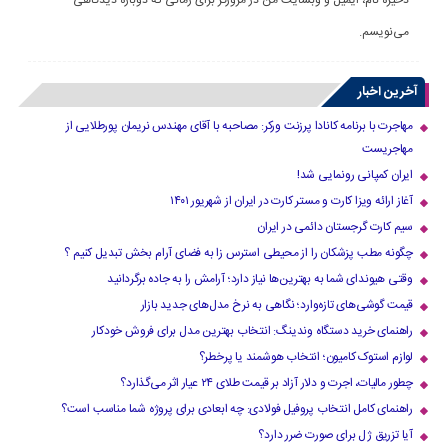
ذخیره نام، ایمیل و وبسایت من در مرورگر برای زمانی که دوباره دیدگاهی
می‌نویسم.
آخرین اخبار
مهاجرت با برنامه کانادا پرزنت ورکر: مصاحبه با آقای مهندس نریمان پورطلایی از
مهاجریست
ایران کمپانی رونمایی شد!
آغاز ارائه ویزا کارت و مستر کارت در ایران از شهریور ۱۴۰۱
سیم کارت گرجستان دائمی در ایران
چگونه مطب پزشکان را از محیطی استرس زا به فضای آرام بخش تبدیل کنیم ؟
وقتی هیوندای شما به بهترین‌ها نیاز دارد؛ آرامش را به جاده برگردانید
قیمت گوشی‌های تازه‌وارد؛ نگاهی به نرخ مدل‌های جدید بازار
راهنمای خرید دستگاه وندینگ: انتخاب بهترین مدل برای فروش خودکار
لوازم استوک کامیون؛ انتخاب هوشمند یا پرخطر؟
چطور مالیات، اجرت و دلار آزاد بر قیمت طلای ۲۴ عیار اثر می‌گذارد؟
راهنمای کامل انتخاب پروفیل فولادی: چه ابعادی برای پروژه شما مناسب است؟
آیا تزریق ژل برای صورت ضرر دارد​؟