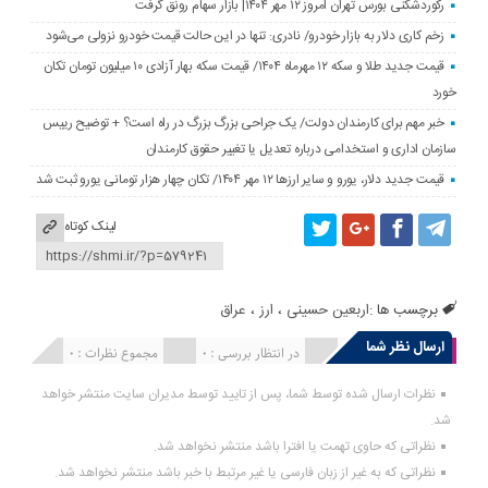
رکوردشکنی بورس تهران امروز ۱۲ مهر ۱۴۰۴| بازار سهام رونق گرفت
زخم کاری دلار به بازار خودرو/ نادری: تنها در این حالت قیمت خودرو نزولی می‌شود
قیمت جدید طلا و سکه ۱۲ مهرماه ۱۴۰۴/ قیمت سکه بهار آزادی ۱۰ میلیون تومان تکان
خورد
خبر مهم برای کارمندان دولت/ یک جراحی بزرگ بزرگ در راه است؟ + توضیح رییس
سازمان اداری و استخدامی درباره تعدیل یا تغییر حقوق کارمندان
قیمت جدید دلار، یورو و سایر ارزها ۱۲ مهر ۱۴۰۴/ تکان چهار هزار تومانی یورو ثبت شد
لینک کوتاه
برچسب ها :
اربعین حسینی
،
ارز
،
عراق
ارسال نظر شما
انتشار یافته : 0
در انتظار بررسی : 0
مجموع نظرات : 0
نظرات ارسال شده توسط شما، پس از تایید توسط مدیران سایت منتشر خواهد
شد.
نظراتی که حاوی تهمت یا افترا باشد منتشر نخواهد شد.
نظراتی که به غیر از زبان فارسی یا غیر مرتبط با خبر باشد منتشر نخواهد شد.