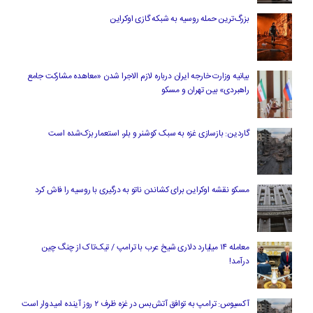
بزرگ‌ترین حمله روسیه به شبکه گازی اوکراین
بیانیه وزارت خارجه ایران درباره لازم‌ الاجرا شدن «معاهده مشارکت جامع
راهبردی» بین تهران و مسکو
گاردین: بازسازی غزه به سبک کوشنر و بلر، استعمار بزک‌شده است
مسکو نقشه اوکراین برای کشاندن ناتو به درگیری با روسیه را فاش کرد
معامله ۱۴ میلیارد دلاری شیخ عرب با ترامپ / تیک‌تاک از چنگ چین
درآمد!
آکسیوس: ترامپ به توافق آتش‌بس در غزه ظرف ۲ روز آینده امیدوار است