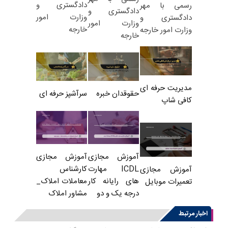
دادگستری و
رسمی با مهر
دادگستری و
وزارت امور
دادگستری و
وزارت امور
خارجه
وزارت امور خارجه
خارجه
مدیریت حرفه ای
حقوقدان خبره
سرآشپز حرفه ای
کافی شاپ
آموزش مجازی
آموزش مجازی
ICDL مهارت
کارشناس
آموزش مجازی
های رایانه کار
معاملات املاک_
تعمیرات موبایل
درجه یک و دو
مشاور املاک
اخبار مرتبط