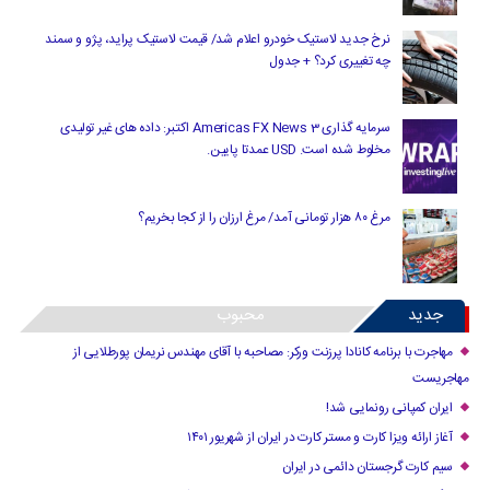
نرخ جدید لاستیک خودرو اعلام شد/ قیمت لاستیک پراید، پژو و سمند
چه تغییری کرد؟ + جدول
سرمایه گذاری Americas FX News 3 اکتبر: داده های غیر تولیدی
مخلوط شده است. USD عمدتا پایین.
مرغ ۸۰ هزار تومانی آمد/ مرغ ارزان را از کجا بخریم؟
جدید
محبوب
مهاجرت با برنامه کانادا پرزنت ورکر: مصاحبه با آقای مهندس نریمان پورطلایی از
مهاجریست
ایران کمپانی رونمایی شد!
آغاز ارائه ویزا کارت و مستر کارت در ایران از شهریور ۱۴۰۱
سیم کارت گرجستان دائمی در ایران