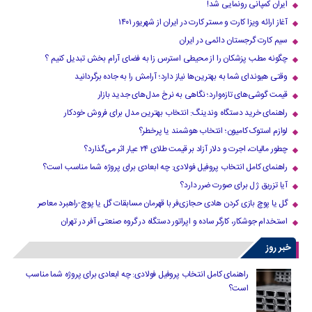
ایران کمپانی رونمایی شد!
آغاز ارائه ویزا کارت و مستر کارت در ایران از شهریور ۱۴۰۱
سیم کارت گرجستان دائمی در ایران
چگونه مطب پزشکان را از محیطی استرس زا به فضای آرام بخش تبدیل کنیم ؟
وقتی هیوندای شما به بهترین‌ها نیاز دارد؛ آرامش را به جاده برگردانید
قیمت گوشی‌های تازه‌وارد؛ نگاهی به نرخ مدل‌های جدید بازار
راهنمای خرید دستگاه وندینگ: انتخاب بهترین مدل برای فروش خودکار
لوازم استوک کامیون؛ انتخاب هوشمند یا پرخطر؟
چطور مالیات، اجرت و دلار آزاد بر قیمت طلای ۲۴ عیار اثر می‌گذارد؟
راهنمای کامل انتخاب پروفیل فولادی: چه ابعادی برای پروژه شما مناسب است؟
آیا تزریق ژل برای صورت ضرر دارد​؟
گل یا پوچ بازی کردن هادی حجازی‌فر با قهرمان مسابقات گل یا پوچ-راهبرد معاصر
استخدام جوشکار، کارگر ساده و اپراتور دستگاه در گروه صنعتی آفر در تهران
خبر روز
راهنمای کامل انتخاب پروفیل فولادی: چه ابعادی برای پروژه شما مناسب
است؟