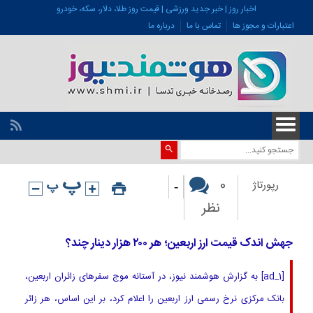
اخبار روز | خبر جدید ورزشی | قیمت روز طلا، دلار، سکه، خودرو
اعتبارات و مجوز ها
تماس با ما
درباره ما
-
0
رپورتاژ
نظر
جهش اندک قیمت ارز اربعین؛ هر ۲۰۰ هزار دینار چند؟
[ad_1] به گزارش هوشمند نیوز، در آستانه موج سفرهای زائران اربعین،
بانک مرکزی نرخ رسمی ارز اربعین را اعلام کرد، بر این اساس، هر زائر