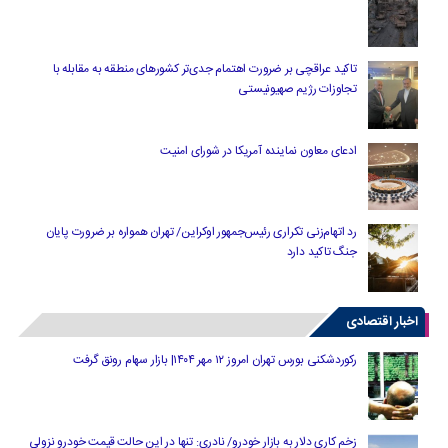
تاکید عراقچی بر ضرورت اهتمام جدی‌تر کشورهای منطقه به مقابله با
تجاوزات رژیم صهیونیستی
ادعای معاون نماینده آمریکا در شورای امنیت
رد اتهام‌زنی تکراری رئیس‌جمهور اوکراین/ تهران همواره بر ضرورت پایان
جنگ تاکید دارد
اخبار اقتصادی
رکوردشکنی بورس تهران امروز ۱۲ مهر ۱۴۰۴| بازار سهام رونق گرفت
زخم کاری دلار به بازار خودرو/ نادری: تنها در این حالت قیمت خودرو نزولی