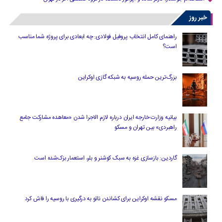
خبر روز
راهنمای کامل انتخاب پروفیل فولادی: چه ابعادی برای پروژه شما مناسب
است؟
بزرگ‌ترین حمله روسیه به شبکه گازی اوکراین
بیانیه وزارت خارجه ایران درباره لازم‌ الاجرا شدن «معاهده مشارکت جامع
راهبردی» بین تهران و مسکو
گاردین: بازسازی غزه به سبک کوشنر و بلر، استعمار بزک‌شده است
مسکو نقشه اوکراین برای کشاندن ناتو به درگیری با روسیه را فاش کرد