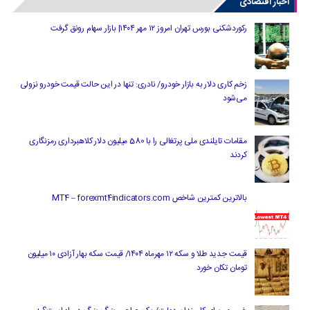
اخبار اقتصادی
رکوردشکنی بورس تهران امروز ۱۲ مهر ۱۴۰۴| بازار سهام رونق گرفت
زخم کاری دلار به بازار خودرو/ نادری: تنها در این حالت قیمت خودرو نزولی
می‌شود
مقامات تایلندی ملی پرتغالی را با 580 میلیون دلار کلاهبرداری رمزنگاری
کردند
بالاترین کمترین شاخص MT4 – forexmt4indicators.com
قیمت جدید طلا و سکه ۱۲ مهرماه ۱۴۰۴/ قیمت سکه بهار آزادی ۱۰ میلیون
تومان تکان خورد