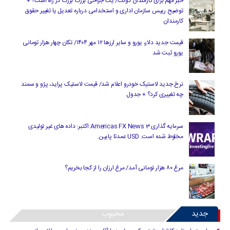
خبر مهم برای کارمندان دولت/ یک جراحی بزرگ بزرگ در راه است؟ +
توضیح رییس سازمان اداری و استخدامی درباره تعدیل یا تغییر حقوق
کارمندان
قیمت جدید دلار، یورو و سایر ارزها ۱۲ مهر ۱۴۰۴/ تکان چهار هزار تومانی
یورو ثبت شد
نرخ جدید لاستیک خودرو اعلام شد/ قیمت لاستیک پراید، پژو و سمند
چه تغییری کرد؟ + جدول
سرمایه گذاری Americas FX News 3 اکتبر: داده های غیر تولیدی
مخلوط شده است. USD عمدتا پایین.
مرغ ۸۰ هزار تومانی آمد/ مرغ ارزان را از کجا بخریم؟
جدید
محبوب