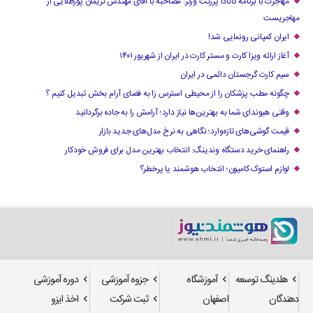
مهاجرت با برنامه کانادا پرزنت ورکر: مصاحبه با آقای مهندس نریمان پورطلایی از
مهاجریست
ایران کمپانی رونمایی شد!
آغاز ارائه ویزا کارت و مستر کارت در ایران از شهریور ۱۴۰۱
سیم کارت گرجستان دائمی در ایران
چگونه مطب پزشکان را از محیطی استرس زا به فضای آرام بخش تبدیل کنیم ؟
وقتی هیوندای شما به بهترین‌ها نیاز دارد؛ آرامش را به جاده برگردانید
قیمت گوشی‌های تازه‌وارد؛ نگاهی به نرخ مدل‌های جدید بازار
راهنمای خرید دستگاه وندینگ: انتخاب بهترین مدل برای فروش خودکار
لوازم استوک کامیون؛ انتخاب هوشمند یا پرخطر؟
هلدینگ توسعه
آموزشگاه
جزوه آموزشی
دوره آموزشی
دهندگان
اصفهان
ثبت شرکت
اخذ ایزو