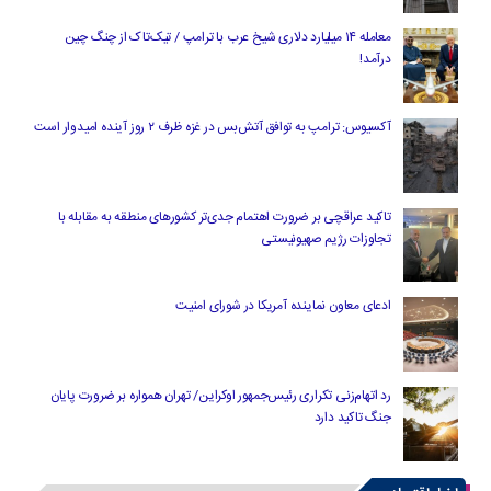
معامله ۱۴ میلیارد دلاری شیخ عرب با ترامپ / تیک‌تاک از چنگ چین
درآمد!
آکسیوس: ترامپ به توافق آتش‌بس در غزه ظرف ۲ روز آینده امیدوار است
تاکید عراقچی بر ضرورت اهتمام جدی‌تر کشورهای منطقه به مقابله با
تجاوزات رژیم صهیونیستی
ادعای معاون نماینده آمریکا در شورای امنیت
رد اتهام‌زنی تکراری رئیس‌جمهور اوکراین/ تهران همواره بر ضرورت پایان
جنگ تاکید دارد