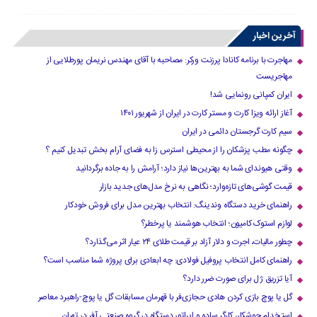
آخرین اخبار
مهاجرت با برنامه کانادا پرزنت ورکر: مصاحبه با آقای مهندس نریمان پورطلایی از
مهاجریست
ایران کمپانی رونمایی شد!
آغاز ارائه ویزا کارت و مستر کارت در ایران از شهریور ۱۴۰۱
سیم کارت گرجستان دائمی در ایران
چگونه مطب پزشکان را از محیطی استرس زا به فضای آرام بخش تبدیل کنیم ؟
وقتی هیوندای شما به بهترین‌ها نیاز دارد؛ آرامش را به جاده برگردانید
قیمت گوشی‌های تازه‌وارد؛ نگاهی به نرخ مدل‌های جدید بازار
راهنمای خرید دستگاه وندینگ: انتخاب بهترین مدل برای فروش خودکار
لوازم استوک کامیون؛ انتخاب هوشمند یا پرخطر؟
چطور مالیات، اجرت و دلار آزاد بر قیمت طلای ۲۴ عیار اثر می‌گذارد؟
راهنمای کامل انتخاب پروفیل فولادی: چه ابعادی برای پروژه شما مناسب است؟
آیا تزریق ژل برای صورت ضرر دارد​؟
گل یا پوچ بازی کردن هادی حجازی‌فر با قهرمان مسابقات گل یا پوچ-راهبرد معاصر
استخدام جوشکار، کارگر ساده و اپراتور دستگاه در گروه صنعتی آفر در تهران