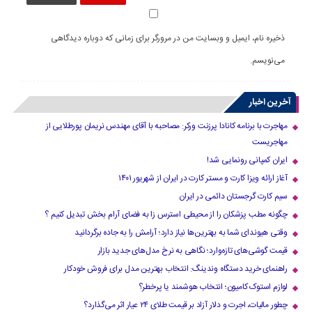
ذخیره نام، ایمیل و وبسایت من در مرورگر برای زمانی که دوباره دیدگاهی
می‌نویسم.
آخرین اخبار
مهاجرت با برنامه کانادا پرزنت ورکر: مصاحبه با آقای مهندس نریمان پورطلایی از
مهاجریست
ایران کمپانی رونمایی شد!
آغاز ارائه ویزا کارت و مستر کارت در ایران از شهریور ۱۴۰۱
سیم کارت گرجستان دائمی در ایران
چگونه مطب پزشکان را از محیطی استرس زا به فضای آرام بخش تبدیل کنیم ؟
وقتی هیوندای شما به بهترین‌ها نیاز دارد؛ آرامش را به جاده برگردانید
قیمت گوشی‌های تازه‌وارد؛ نگاهی به نرخ مدل‌های جدید بازار
راهنمای خرید دستگاه وندینگ: انتخاب بهترین مدل برای فروش خودکار
لوازم استوک کامیون؛ انتخاب هوشمند یا پرخطر؟
چطور مالیات، اجرت و دلار آزاد بر قیمت طلای ۲۴ عیار اثر می‌گذارد؟