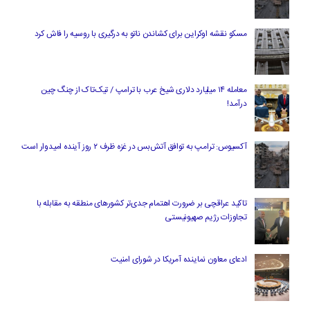
مسکو نقشه اوکراین برای کشاندن ناتو به درگیری با روسیه را فاش کرد
معامله ۱۴ میلیارد دلاری شیخ عرب با ترامپ / تیک‌تاک از چنگ چین
درآمد!
آکسیوس: ترامپ به توافق آتش‌بس در غزه ظرف ۲ روز آینده امیدوار است
تاکید عراقچی بر ضرورت اهتمام جدی‌تر کشورهای منطقه به مقابله با
تجاوزات رژیم صهیونیستی
ادعای معاون نماینده آمریکا در شورای امنیت