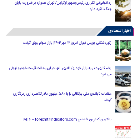
رد اتهام‌زنی تکراری رئیس‌جمهور اوکراین/ تهران همواره بر ضرورت پایان
جنگ تاکید دارد
اخبار اقتصادی
رکوردشکنی بورس تهران امروز ۱۲ مهر ۱۴۰۴| بازار سهام رونق گرفت
زخم کاری دلار به بازار خودرو/ نادری: تنها در این حالت قیمت خودرو نزولی
می‌شود
مقامات تایلندی ملی پرتغالی را با 580 میلیون دلار کلاهبرداری رمزنگاری
کردند
بالاترین کمترین شاخص MT4 – forexmt4indicators.com