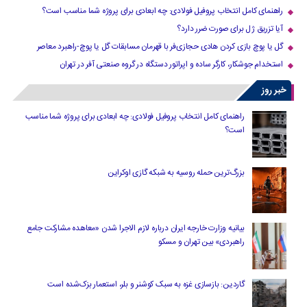
راهنمای کامل انتخاب پروفیل فولادی: چه ابعادی برای پروژه شما مناسب است؟
آیا تزریق ژل برای صورت ضرر دارد​؟
گل یا پوچ بازی کردن هادی حجازی‌فر با قهرمان مسابقات گل یا پوچ-راهبرد معاصر
استخدام جوشکار، کارگر ساده و اپراتور دستگاه در گروه صنعتی آفر در تهران
خبر روز
راهنمای کامل انتخاب پروفیل فولادی: چه ابعادی برای پروژه شما مناسب
است؟
بزرگ‌ترین حمله روسیه به شبکه گازی اوکراین
بیانیه وزارت خارجه ایران درباره لازم‌ الاجرا شدن «معاهده مشارکت جامع
راهبردی» بین تهران و مسکو
گاردین: بازسازی غزه به سبک کوشنر و بلر، استعمار بزک‌شده است