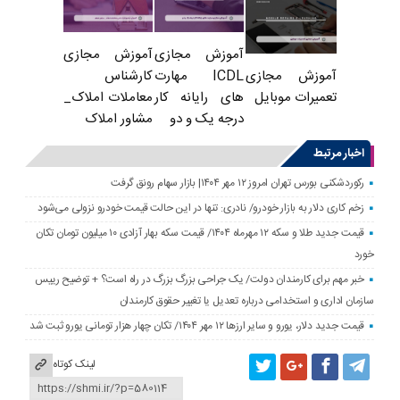
آموزش مجازی
آموزش مجازی
ICDL مهارت
کارشناس
آموزش مجازی
های رایانه کار
معاملات املاک_
تعمیرات موبایل
درجه یک و دو
مشاور املاک
اخبار مرتبط
رکوردشکنی بورس تهران امروز ۱۲ مهر ۱۴۰۴| بازار سهام رونق گرفت
زخم کاری دلار به بازار خودرو/ نادری: تنها در این حالت قیمت خودرو نزولی می‌شود
قیمت جدید طلا و سکه ۱۲ مهرماه ۱۴۰۴/ قیمت سکه بهار آزادی ۱۰ میلیون تومان تکان
خورد
خبر مهم برای کارمندان دولت/ یک جراحی بزرگ بزرگ در راه است؟ + توضیح رییس
سازمان اداری و استخدامی درباره تعدیل یا تغییر حقوق کارمندان
قیمت جدید دلار، یورو و سایر ارزها ۱۲ مهر ۱۴۰۴/ تکان چهار هزار تومانی یورو ثبت شد
لینک کوتاه