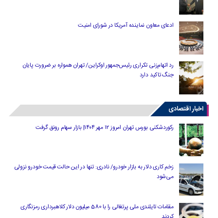
ادعای معاون نماینده آمریکا در شورای امنیت
رد اتهام‌زنی تکراری رئیس‌جمهور اوکراین/ تهران همواره بر ضرورت پایان
جنگ تاکید دارد
اخبار اقتصادی
رکوردشکنی بورس تهران امروز ۱۲ مهر ۱۴۰۴| بازار سهام رونق گرفت
زخم کاری دلار به بازار خودرو/ نادری: تنها در این حالت قیمت خودرو نزولی
می‌شود
مقامات تایلندی ملی پرتغالی را با 580 میلیون دلار کلاهبرداری رمزنگاری
کردند