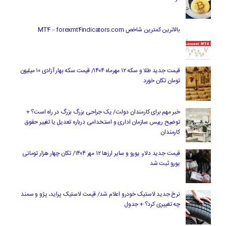
بالاترین کمترین شاخص MT4 – forexmt4indicators.com
قیمت جدید طلا و سکه ۱۲ مهرماه ۱۴۰۴/ قیمت سکه بهار آزادی ۱۰ میلیون
تومان تکان خورد
خبر مهم برای کارمندان دولت/ یک جراحی بزرگ بزرگ در راه است؟ +
توضیح رییس سازمان اداری و استخدامی درباره تعدیل یا تغییر حقوق
کارمندان
قیمت جدید دلار، یورو و سایر ارزها ۱۲ مهر ۱۴۰۴/ تکان چهار هزار تومانی
یورو ثبت شد
نرخ جدید لاستیک خودرو اعلام شد/ قیمت لاستیک پراید، پژو و سمند
چه تغییری کرد؟ + جدول