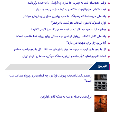
وقتی هیوندای شما به بهترین‌ها نیاز دارد؛ آرامش را به جاده برگردانید
قیمت گوشی‌های تازه‌وارد؛ نگاهی به نرخ مدل‌های جدید بازار
راهنمای خرید دستگاه وندینگ: انتخاب بهترین مدل برای فروش خودکار
لوازم استوک کامیون؛ انتخاب هوشمند یا پرخطر؟
چطور مالیات، اجرت و دلار آزاد بر قیمت طلای ۲۴ عیار اثر می‌گذارد؟
راهنمای کامل انتخاب پروفیل فولادی: چه ابعادی برای پروژه شما مناسب است؟
آیا تزریق ژل برای صورت ضرر دارد​؟
گل یا پوچ بازی کردن هادی حجازی‌فر با قهرمان مسابقات گل یا پوچ-راهبرد معاصر
استخدام جوشکار، کارگر ساده و اپراتور دستگاه در گروه صنعتی آفر در تهران
خبر روز
راهنمای کامل انتخاب پروفیل فولادی: چه ابعادی برای پروژه شما مناسب
است؟
بزرگ‌ترین حمله روسیه به شبکه گازی اوکراین