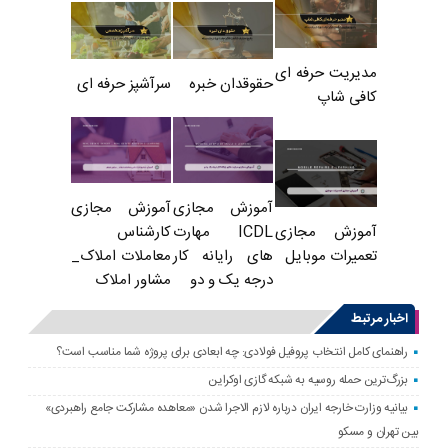
مدیریت حرفه ای
حقوقدان خبره
سرآشپز حرفه ای
کافی شاپ
آموزش مجازی
آموزش مجازی
ICDL مهارت
کارشناس
آموزش مجازی
های رایانه کار
معاملات املاک_
تعمیرات موبایل
درجه یک و دو
مشاور املاک
اخبار مرتبط
راهنمای کامل انتخاب پروفیل فولادی: چه ابعادی برای پروژه شما مناسب است؟
بزرگ‌ترین حمله روسیه به شبکه گازی اوکراین
بیانیه وزارت خارجه ایران درباره لازم‌ الاجرا شدن «معاهده مشارکت جامع راهبردی»
بین تهران و مسکو