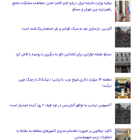
بیانیه وزارت خارجه ایران درباره لازم‌ الاجرا شدن «معاهده مشارکت جامع
راهبردی» بین تهران و مسکو
گاردین: بازسازی غزه به سبک کوشنر و بلر، استعمار بزک‌شده است
مسکو نقشه اوکراین برای کشاندن ناتو به درگیری با روسیه را فاش کرد
معامله ۱۴ میلیارد دلاری شیخ عرب با ترامپ / تیک‌تاک از چنگ چین
درآمد!
آکسیوس: ترامپ به توافق آتش‌بس در غزه ظرف ۲ روز آینده امیدوار است
تاکید عراقچی بر ضرورت اهتمام جدی‌تر کشورهای منطقه به مقابله با
تجاوزات رژیم صهیونیستی