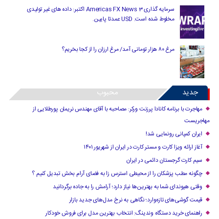
سرمایه گذاری Americas FX News 3 اکتبر: داده های غیر تولیدی
مخلوط شده است. USD عمدتا پایین.
مرغ ۸۰ هزار تومانی آمد/ مرغ ارزان را از کجا بخریم؟
جدید
محبوب
مهاجرت با برنامه کانادا پرزنت ورکر: مصاحبه با آقای مهندس نریمان پورطلایی از
مهاجریست
ایران کمپانی رونمایی شد!
آغاز ارائه ویزا کارت و مستر کارت در ایران از شهریور ۱۴۰۱
سیم کارت گرجستان دائمی در ایران
چگونه مطب پزشکان را از محیطی استرس زا به فضای آرام بخش تبدیل کنیم ؟
وقتی هیوندای شما به بهترین‌ها نیاز دارد؛ آرامش را به جاده برگردانید
قیمت گوشی‌های تازه‌وارد؛ نگاهی به نرخ مدل‌های جدید بازار
راهنمای خرید دستگاه وندینگ: انتخاب بهترین مدل برای فروش خودکار