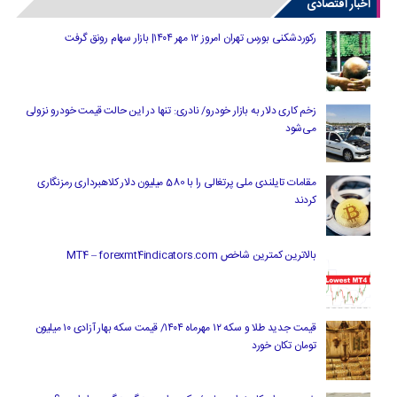
اخبار اقتصادی
رکوردشکنی بورس تهران امروز ۱۲ مهر ۱۴۰۴| بازار سهام رونق گرفت
زخم کاری دلار به بازار خودرو/ نادری: تنها در این حالت قیمت خودرو نزولی
می‌شود
مقامات تایلندی ملی پرتغالی را با 580 میلیون دلار کلاهبرداری رمزنگاری
کردند
بالاترین کمترین شاخص MT4 – forexmt4indicators.com
قیمت جدید طلا و سکه ۱۲ مهرماه ۱۴۰۴/ قیمت سکه بهار آزادی ۱۰ میلیون
تومان تکان خورد