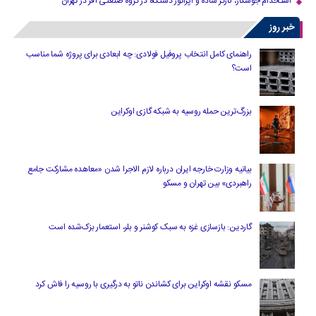
استخدام جوشکار، کارگر ساده و اپراتور دستگاه در گروه صنعتی آفر در تهران
خبر روز
راهنمای کامل انتخاب پروفیل فولادی: چه ابعادی برای پروژه شما مناسب
است؟
بزرگ‌ترین حمله روسیه به شبکه گازی اوکراین
بیانیه وزارت خارجه ایران درباره لازم‌ الاجرا شدن «معاهده مشارکت جامع
راهبردی» بین تهران و مسکو
گاردین: بازسازی غزه به سبک کوشنر و بلر، استعمار بزک‌شده است
مسکو نقشه اوکراین برای کشاندن ناتو به درگیری با روسیه را فاش کرد