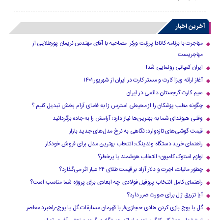
آخرین اخبار
مهاجرت با برنامه کانادا پرزنت ورکر: مصاحبه با آقای مهندس نریمان پورطلایی از
مهاجریست
ایران کمپانی رونمایی شد!
آغاز ارائه ویزا کارت و مستر کارت در ایران از شهریور ۱۴۰۱
سیم کارت گرجستان دائمی در ایران
چگونه مطب پزشکان را از محیطی استرس زا به فضای آرام بخش تبدیل کنیم ؟
وقتی هیوندای شما به بهترین‌ها نیاز دارد؛ آرامش را به جاده برگردانید
قیمت گوشی‌های تازه‌وارد؛ نگاهی به نرخ مدل‌های جدید بازار
راهنمای خرید دستگاه وندینگ: انتخاب بهترین مدل برای فروش خودکار
لوازم استوک کامیون؛ انتخاب هوشمند یا پرخطر؟
چطور مالیات، اجرت و دلار آزاد بر قیمت طلای ۲۴ عیار اثر می‌گذارد؟
راهنمای کامل انتخاب پروفیل فولادی: چه ابعادی برای پروژه شما مناسب است؟
آیا تزریق ژل برای صورت ضرر دارد​؟
گل یا پوچ بازی کردن هادی حجازی‌فر با قهرمان مسابقات گل یا پوچ-راهبرد معاصر