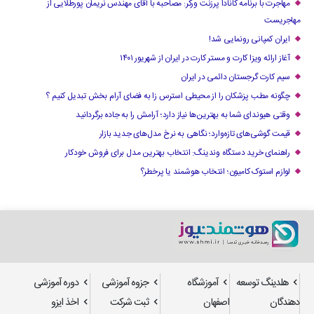
مهاجرت با برنامه کانادا پرزنت ورکر: مصاحبه با آقای مهندس نریمان پورطلایی از
مهاجریست
ایران کمپانی رونمایی شد!
آغاز ارائه ویزا کارت و مستر کارت در ایران از شهریور ۱۴۰۱
سیم کارت گرجستان دائمی در ایران
چگونه مطب پزشکان را از محیطی استرس زا به فضای آرام بخش تبدیل کنیم ؟
وقتی هیوندای شما به بهترین‌ها نیاز دارد؛ آرامش را به جاده برگردانید
قیمت گوشی‌های تازه‌وارد؛ نگاهی به نرخ مدل‌های جدید بازار
راهنمای خرید دستگاه وندینگ: انتخاب بهترین مدل برای فروش خودکار
لوازم استوک کامیون؛ انتخاب هوشمند یا پرخطر؟
هلدینگ توسعه
آموزشگاه
جزوه آموزشی
دوره آموزشی
دهندگان
اصفهان
ثبت شرکت
اخذ ایزو