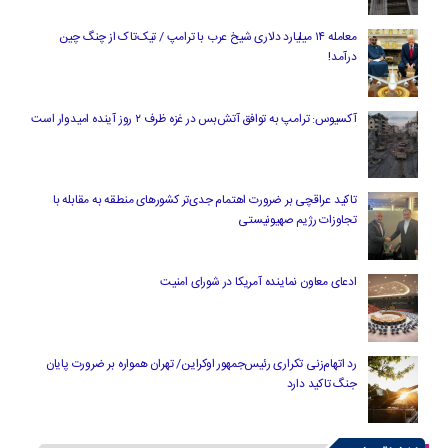
معامله ۱۴ میلیارد دلاری شیخ عرب با ترامپ / تیک‌تاک از چنگ چین
درآمد!
آکسیوس: ترامپ به توافق آتش‌بس در غزه ظرف ۲ روز آینده امیدوار است
تاکید عراقچی بر ضرورت اهتمام جدی‌تر کشورهای منطقه به مقابله با
تجاوزات رژیم صهیونیستی
ادعای معاون نماینده آمریکا در شورای امنیت
رد اتهام‌زنی تکراری رئیس‌جمهور اوکراین/ تهران همواره بر ضرورت پایان
جنگ تاکید دارد