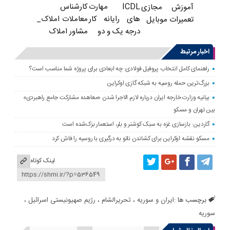
ICDL مهارت
کارشناس
آموزش مجازی
های رایانه کار
معاملات املاک_
تعمیرات موبایل
درجه یک و دو
مشاور املاک
اخبار مرتبط
راهنمای کامل انتخاب پروفیل فولادی: چه ابعادی برای پروژه شما مناسب است؟
بزرگ‌ترین حمله روسیه به شبکه گازی اوکراین
بیانیه وزارت خارجه ایران درباره لازم‌ الاجرا شدن «معاهده مشارکت جامع راهبردی»
بین تهران و مسکو
گاردین: بازسازی غزه به سبک کوشنر و بلر، استعمار بزک‌شده است
مسکو نقشه اوکراین برای کشاندن ناتو به درگیری با روسیه را فاش کرد
لینک کوتاه
برچسب ها :
ایران و سوریه
،
تحریرالشام
،
رژیم صهیونیستی اسرائیل
،
سوریه