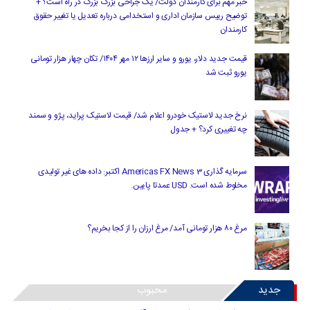
خبر مهم برای کارمندان دولت/ یک جراحی بزرگ بزرگ در راه است؟ +
توضیح رییس سازمان اداری و استخدامی درباره تعدیل یا تغییر حقوق
کارمندان
قیمت جدید دلار، یورو و سایر ارزها ۱۲ مهر ۱۴۰۴/ تکان چهار هزار تومانی
یورو ثبت شد
نرخ جدید لاستیک خودرو اعلام شد/ قیمت لاستیک پراید، پژو و سمند
چه تغییری کرد؟ + جدول
سرمایه گذاری Americas FX News 3 اکتبر: داده های غیر تولیدی
مخلوط شده است. USD عمدتا پایین.
مرغ ۸۰ هزار تومانی آمد/ مرغ ارزان را از کجا بخریم؟
جدید
محبوب