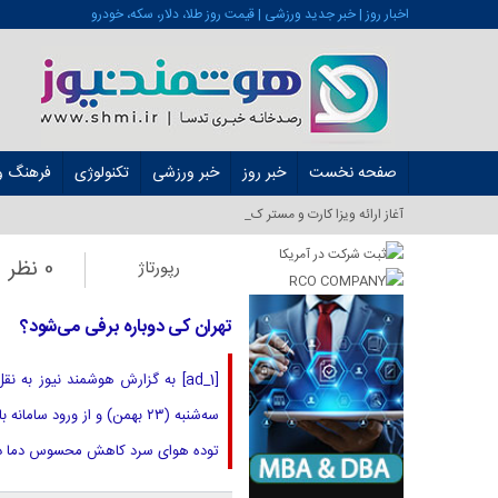
اخبار روز | خبر جدید ورزشی | قیمت روز طلا، دلار، سکه، خودرو
صفحه نخست
خبر روز
خبر ورزشی
تکنولوژی
فرهنگ و 
آغاز ارائه ویزا کارت و مستر کارت در ایران _
0 نظر
رپورتاژ
تهران کی دوباره برفی می‌شود؟
[ad_1] به گزارش هوشمند نیوز به
توده هوای سرد کاهش محسوس دما در 