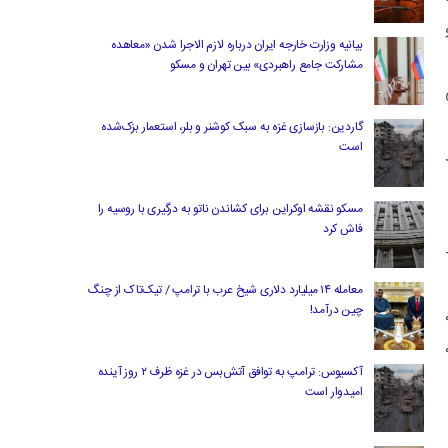
بیانیه وزارت خارجه ایران درباره لازم‌ الاجرا شدن «معاهده
مشارکت جامع راهبردی» بین تهران و مسکو
گاردین: بازسازی غزه به سبک کوشنر و بلر، استعمار بزک‌شده
است
ط
مسکو نقشه اوکراین برای کشاندن ناتو به درگیری با روسیه را
فاش کرد
ن، ایستگاه سنجش آلودگی فیروزکوه و توچال با کمینه دمای ۱۵-
معامله ۱۴ میلیارد دلاری شیخ عرب با ترامپ / تیک‌تاک از چنگ
چین درآمد!
مای ۵ درجه
ای ۷ درجه
آکسیوس: ترامپ به توافق آتش‌بس در غزه ظرف ۲ روز آینده
امیدوار است