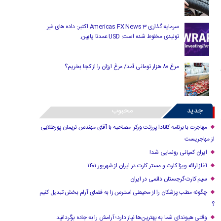
سرمایه گذاری Americas FX News 3 اکتبر: داده های غیر
تولیدی مخلوط شده است. USD عمدتا پایین.
مرغ ۸۰ هزار تومانی آمد/ مرغ ارزان را از کجا بخریم؟
جدید
محبوب
مهاجرت با برنامه کانادا پرزنت ورکر: مصاحبه با آقای مهندس نریمان پورطلایی
از مهاجریست
ایران کمپانی رونمایی شد!
آغاز ارائه ویزا کارت و مستر کارت در ایران از شهریور ۱۴۰۱
سیم کارت گرجستان دائمی در ایران
چگونه مطب پزشکان را از محیطی استرس زا به فضای آرام بخش تبدیل کنیم
؟
وقتی هیوندای شما به بهترین‌ها نیاز دارد؛ آرامش را به جاده برگردانید