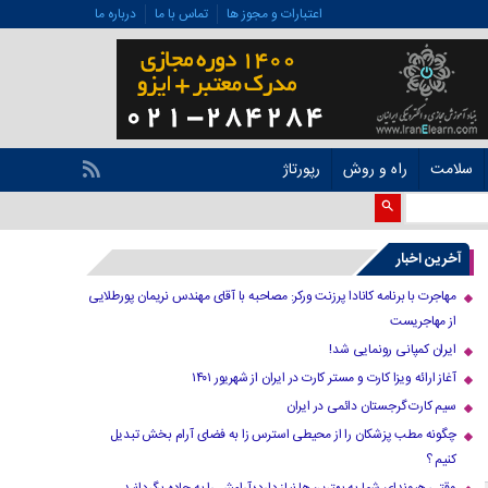
اعتبارات و مجوز ها
تماس با ما
درباره ما
سلامت
راه و روش
رپورتاژ
آخرین اخبار
مهاجرت با برنامه کانادا پرزنت ورکر: مصاحبه با آقای مهندس نریمان پورطلایی
از مهاجریست
ایران کمپانی رونمایی شد!
آغاز ارائه ویزا کارت و مستر کارت در ایران از شهریور ۱۴۰۱
سیم کارت گرجستان دائمی در ایران
چگونه مطب پزشکان را از محیطی استرس زا به فضای آرام بخش تبدیل
کنیم ؟