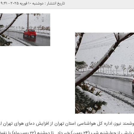
تاریخ انتشار : دوشنبه 10 فوریه 2025 - 9:41
شمند نیوز، اداره کل هواشناسی استان تهران از افزایش دمای هوای تهران از
سه‌شنبه (۲۳ بهمن) و از ورود سامانه بارشی از چهارشنبه شب (۲۴ بهمن) خبر داد. تا دوشنبه (۲۲ بهمن‌ماه) با ن