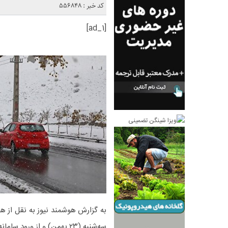
کد خبر : 556848
[ad_1]
به گزارش هوشمند نیوز به نقل از هو