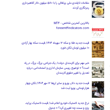
مقامات تایلندی ملی پرتغالی را با 580 میلیون دلار کلاهبرداری
رمزنگاری کردند
بالاترین کمترین شاخص MT4 –
forexmt4indicators.com
قیمت جدید طلا و سکه ۱۲ مهرماه ۱۴۰۴/ قیمت سکه بهار آزادی
۱۰ میلیون تومان تکان خورد
خبر مهم برای کارمندان دولت/ یک جراحی بزرگ بزرگ در راه
است؟ + توضیح رییس سازمان اداری و استخدامی درباره
تعدیل یا تغییر حقوق کارمندان
قیمت جدید دلار، یورو و سایر ارزها ۱۲ مهر ۱۴۰۴/ تکان چهار
هزار تومانی یورو ثبت شد
نرخ جدید لاستیک خودرو اعلام شد/ قیمت لاستیک پراید،
پژو و سمند چه تغییری کرد؟ + جدول