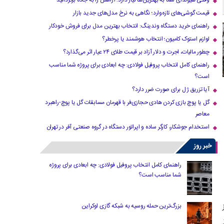
وقتی هیوندای شما به بهترین‌ها نیاز دارد؛ آرامش را به جاده برگردانید
قیمت گوشی‌های تازه‌وارد؛ نگاهی به نرخ مدل‌های جدید بازار
راهنمای خرید دستگاه وندینگ: انتخاب بهترین مدل برای فروش خودکار
لوازم استوک کامیون؛ انتخاب هوشمند یا پرخطر؟
چطور مالیات، اجرت و دلار آزاد بر قیمت طلای ۲۴ عیار اثر می‌گذارد؟
راهنمای کامل انتخاب پروفیل فولادی: چه ابعادی برای پروژه شما مناسب
است؟
آیا تزریق ژل برای صورت ضرر دارد​؟
گل یا پوچ بازی کردن هادی حجازی‌فر با قهرمان مسابقات گل یا پوچ-راهبرد
معاصر
استخدام جوشکار، کارگر ساده و اپراتور دستگاه در گروه صنعتی آفر در تهران
خبر روز
راهنمای کامل انتخاب پروفیل فولادی: چه ابعادی برای پروژه
شما مناسب است؟
بزرگ‌ترین حمله روسیه به شبکه گازی اوکراین
فوذ