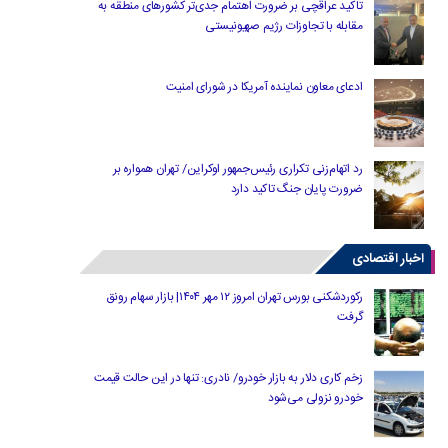
تاکید عراقچی بر ضرورت اهتمام جدی‌تر کشورهای منطقه به
مقابله با تجاوزات رژیم صهیونیستی
ادعای معاون نماینده آمریکا در شورای امنیت
رد اتهام‌زنی تکراری رئیس‌جمهور اوکراین/ تهران همواره بر
ضرورت پایان جنگ تاکید دارد
اخبار اقتصادی
رکوردشکنی بورس تهران امروز ۱۲ مهر ۱۴۰۴| بازار سهام رونق
گرفت
زخم کاری دلار به بازار خودرو/ نادری: تنها در این حالت قیمت
خودرو نزولی می‌شود