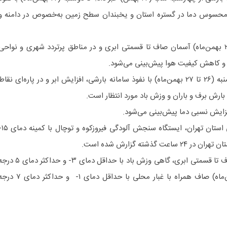
سوس دما در گستره استان و یخبندان سطح زمین به‌خصوص در دامنه و
از روز دوشنبه تا چهارشنبه (۲۲ تا ۲۴ بهمن‌ماه) آسمان صاف تا قسمتی ابری و در مناطق پرتردد شهری و نواحی
ا و کاهش کیفیت هوا پیش‌بینی می‌شود.
از اواخر وقت چهارشنبه تا روز پنجشنبه (۲۶ تا ۲۷ بهمن‌ماه) با نفوذ سامانه بارشی، افزایش ابر و در پاره‌ای نقا
بارش برف و باران و وزش باد مورد انتظار است.
فزایش نسبی دما پیش‌بینی می‌شود.
بر اساس اعلام اداره کل هواشناسی استان تهرا
گذشته گزارش شده است.
آسمان تهران فردا (۲۲ بهمن‌ماه) صاف تا قسمتی ابری، گاهی وزش باد با حداقل دمای ۳- و حداکثر د
سانتیگراد و طی ‌سه‌شنبه (۲۳ بهمن‌ماه) صاف همراه با غبار محلی با حداقل دمای ۱- و حداکثر دم