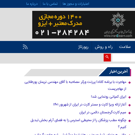
اعتبارات و مجوز ها
تماس با ما
درباره ما
سلامت
راه و روش
رپورتاژ
آخرین اخبار
مهاجرت با برنامه کانادا پرزنت ورکر: مصاحبه با آقای مهندس نریمان پورطلایی
از مهاجریست
ایران کمپانی رونمایی شد!
آغاز ارائه ویزا کارت و مستر کارت در ایران از شهریور ۱۴۰۱
سیم کارت گرجستان دائمی در ایران
چگونه مطب پزشکان را از محیطی استرس زا به فضای آرام بخش تبدیل
کنیم ؟