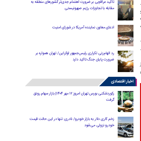
تاکید عراقچی بر ضرورت اهتمام جدی‌تر کشورهای منطقه به
مقابله با تجاوزات رژیم صهیونیستی
ادعای معاون نماینده آمریکا در شورای امنیت
رد اتهام‌زنی تکراری رئیس‌جمهور اوکراین/ تهران همواره بر
ضرورت پایان جنگ تاکید دارد
اخبار اقتصادی
رکوردشکنی بورس تهران امروز ۱۲ مهر ۱۴۰۴| بازار سهام رونق
گرفت
زخم کاری دلار به بازار خودرو/ نادری: تنها در این حالت قیمت
خودرو نزولی می‌شود