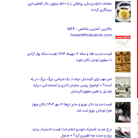
مقامات تایلندی ملی پرتغالی را با 580 میلیون دلار کلاهبرداری
رمزنگاری کردند
بالاترین کمترین شاخص MT4 –
forexmt4indicators.com
قیمت جدید طلا و سکه ۱۲ مهرماه ۱۴۰۴/ قیمت سکه بهار آزادی
۱۰ میلیون تومان تکان خورد
خبر مهم برای کارمندان دولت/ یک جراحی بزرگ بزرگ در راه
است؟ + توضیح رییس سازمان اداری و استخدامی درباره
تعدیل یا تغییر حقوق کارمندان
قیمت جدید دلار، یورو و سایر ارزها ۱۲ مهر ۱۴۰۴/ تکان چهار
هزار تومانی یورو ثبت شد
ب
نرخ جدید لاستیک خودرو اعلام شد/ قیمت لاستیک پراید،
پژو و سمند چه تغییری کرد؟ + جدول