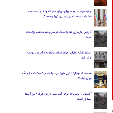
بیانیه وزارت خارجه ایران درباره لازم‌ الاجرا شدن «معاهده
مشارکت جامع راهبردی» بین تهران و مسکو
گاردین: بازسازی غزه به سبک کوشنر و بلر، استعمار بزک‌شده
است
مسکو نقشه اوکراین برای کشاندن ناتو به درگیری با روسیه را
فاش کرد
معامله ۱۴ میلیارد دلاری شیخ عرب با ترامپ / تیک‌تاک از چنگ
چین درآمد!
آکسیوس: ترامپ به توافق آتش‌بس در غزه ظرف ۲ روز آینده
امیدوار است