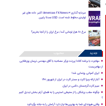
سرمایه گذاری Americas FX News 3 اکتبر: داده های غیر
تولیدی مخلوط شده است. USD عمدتا پایین.
مرغ ۸۰ هزار تومانی آمد/ مرغ ارزان را از کجا بخریم؟
جدید
محبوب
مهاجرت با برنامه کانادا پرزنت ورکر: مصاحبه با آقای مهندس نریمان پورطلایی
از مهاجریست
ایران کمپانی رونمایی شد!
آغاز ارائه ویزا کارت و مستر کارت در ایران از شهریور ۱۴۰۱
سیم کارت گرجستان دائمی در ایران
چگونه مطب پزشکان را از محیطی استرس زا به فضای آرام بخش تبدیل کنیم
؟
وقتی هیوندای شما به بهترین‌ها نیاز دارد؛ آرامش را به جاده برگردانید