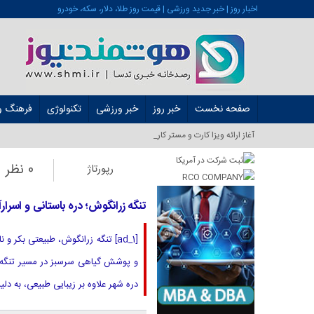
اخبار روز | خبر جدید ورزشی | قیمت روز طلا، دلار، سکه، خودرو
صفحه نخست
خبر روز
خبر ورزشی
تکنولوژی
فرهنگ و 
آغاز ارائه ویزا کارت و مستر کارت در ایران از شهر_
0 نظر
رپورتاژ
تنگه زرانگوش؛ دره‌ باستانی و اسرارآ
[ad_1] تنگه زرانگوش، طبیعتی بکر
و پوشش گیاهی سرسبز در مسیر تنگه ز
دره شهر علاوه بر زیبایی طبیعی، به دلی