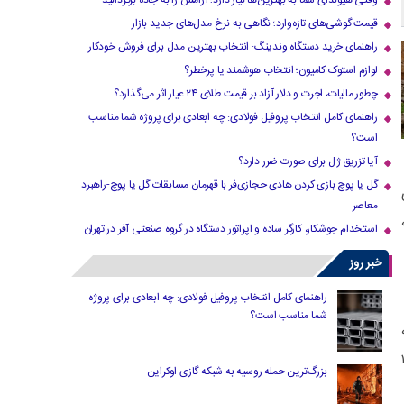
وقتی هیوندای شما به بهترین‌ها نیاز دارد؛ آرامش را به جاده برگردانید
قیمت گوشی‌های تازه‌وارد؛ نگاهی به نرخ مدل‌های جدید بازار
راهنمای خرید دستگاه وندینگ: انتخاب بهترین مدل برای فروش خودکار
لوازم استوک کامیون؛ انتخاب هوشمند یا پرخطر؟
چطور مالیات، اجرت و دلار آزاد بر قیمت طلای ۲۴ عیار اثر می‌گذارد؟
راهنمای کامل انتخاب پروفیل فولادی: چه ابعادی برای پروژه شما مناسب
است؟
آیا تزریق ژل برای صورت ضرر دارد​؟
گل یا پوچ بازی کردن هادی حجازی‌فر با قهرمان مسابقات گل یا پوچ-راهبرد
معاصر
استخدام جوشکار، کارگر ساده و اپراتور دستگاه در گروه صنعتی آفر در تهران
خبر روز
راهنمای کامل انتخاب پروفیل فولادی: چه ابعادی برای پروژه
شما مناسب است؟
 این تنگه تا ایلام حدود ۱۱۰
بزرگ‌ترین حمله روسیه به شبکه گازی اوکراین