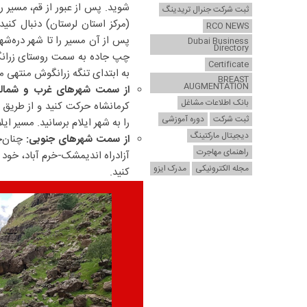
شوید. پس از عبور از قم، مسیر ر
ثبت شرکت جنرال تریدینگ
(مرکز استان لرستان) دنبال کنید
RCO NEWS
پس از آن مسیر را تا شهر دره‌شه
Dubai Business
Directory
چپ جاده به سمت روستای زرانگو
Certificate
به ابتدای تنگه زرانگوش منتهی م
BREAST
AUGMENTATION
از سمت شهرهای غرب و شمال
بانک اطلاعات مشاغل
کرمانشاه حرکت کنید و از طریق بز
ثبت شرکت
دوره آموزشی
را به شهر ایلام برسانید. مسیر ای
دیجیتال مارکتینگ
از سمت شهرهای جنوبی:
چنان‌چ
راهنمای مهاجرت
آزادراه اندیمشک-خرم آباد، خود 
مجله الکترونیکی
مدرک ایزو
کنید.