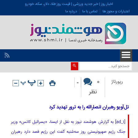
اخبار روز | خبر جدید ورزشی | قیمت روز طلا، دلار، سکه، خودرو
اعتبارات و مجوز ها
تماس با ما
درباره ما
-
0
رپورتاژ
نظر
تل‌آویو رهبران انصارالله را به ترور تهدید کرد
[ad_1] به گزارش هوشمند نیوز به نقل از ایسنا، «یسرائیل کاتس» وزیر
جنگ رژیم صهیونیستی روز سه‌شنبه گفت این رژیم قصد دارد رهبران