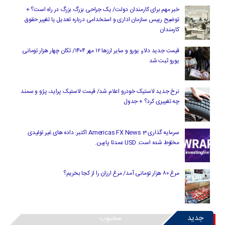
خبر مهم برای کارمندان دولت/ یک جراحی بزرگ بزرگ در راه است؟ +
توضیح رییس سازمان اداری و استخدامی درباره تعدیل یا تغییر حقوق
کارمندان
قیمت جدید دلار، یورو و سایر ارزها ۱۲ مهر ۱۴۰۴/ تکان چهار هزار تومانی
یورو ثبت شد
نرخ جدید لاستیک خودرو اعلام شد/ قیمت لاستیک پراید، پژو و سمند
چه تغییری کرد؟ + جدول
سرمایه گذاری Americas FX News 3 اکتبر: داده های غیر تولیدی
مخلوط شده است. USD عمدتا پایین.
مرغ ۸۰ هزار تومانی آمد/ مرغ ارزان را از کجا بخریم؟
جدید
محبوب