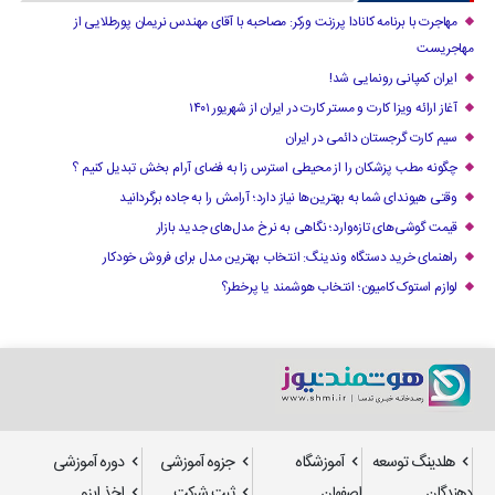
مهاجرت با برنامه کانادا پرزنت ورکر: مصاحبه با آقای مهندس نریمان پورطلایی از
مهاجریست
ایران کمپانی رونمایی شد!
آغاز ارائه ویزا کارت و مستر کارت در ایران از شهریور ۱۴۰۱
سیم کارت گرجستان دائمی در ایران
چگونه مطب پزشکان را از محیطی استرس زا به فضای آرام بخش تبدیل کنیم ؟
وقتی هیوندای شما به بهترین‌ها نیاز دارد؛ آرامش را به جاده برگردانید
قیمت گوشی‌های تازه‌وارد؛ نگاهی به نرخ مدل‌های جدید بازار
راهنمای خرید دستگاه وندینگ: انتخاب بهترین مدل برای فروش خودکار
لوازم استوک کامیون؛ انتخاب هوشمند یا پرخطر؟
هلدینگ توسعه
آموزشگاه
جزوه آموزشی
دوره آموزشی
دهندگان
اصفهان
ثبت شرکت
اخذ ایزو