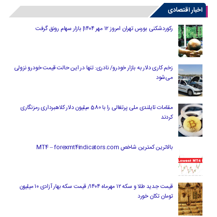
اخبار اقتصادی
رکوردشکنی بورس تهران امروز ۱۲ مهر ۱۴۰۴| بازار سهام رونق گرفت
زخم کاری دلار به بازار خودرو/ نادری: تنها در این حالت قیمت خودرو نزولی
می‌شود
مقامات تایلندی ملی پرتغالی را با 580 میلیون دلار کلاهبرداری رمزنگاری
کردند
بالاترین کمترین شاخص MT4 – forexmt4indicators.com
قیمت جدید طلا و سکه ۱۲ مهرماه ۱۴۰۴/ قیمت سکه بهار آزادی ۱۰ میلیون
تومان تکان خورد