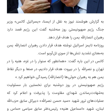
به گزارش هوشمند نیوز به نقل از ایسنا، «یسرائیل کاتس» وزیر
جنگ رژیم صهیونیستی روز سه‌شنبه گفت این رژیم قصد دارد
رهبران انصارالله یمن را هدف قرار دهد.
روزنامه تایمز اسرائیل نوشته هدف قرار دادن رهبران انصارالله یمن
به‌معنای تشدید تنش‌ها از سوی تل‌آویو است.
کاتس در این باره گفت: «همانطور که سنوار را در غزه، هنیه را در
تهران و نصرالله را در بیروت هدف قرار دادیم، در صنعا و دیگر نقاط
یمن هم به رهبران حوثی‌ها (انصارالله) رسیدگی خواهیم کرد.»
رژیم صهیونیستی در روز دوشنبه برای نخستین بار مسئولیت
به‌شهادت‌رساندن شهدای مقاومت را پذیرفت و اعلام کرد که
عملیات‌های ترور شهید «سید حسن نصرالله» دبیرکل سابق حزب‌الله
لبنان، شهید «اسماعیل هنیه» رئیس‌دفتر سابق سیاسی حماس و