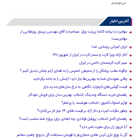
می‌نویسم.
آخرین اخبار
مهاجرت با برنامه کانادا پرزنت ورکر: مصاحبه با آقای مهندس نریمان پورطلایی از
مهاجریست
ایران کمپانی رونمایی شد!
آغاز ارائه ویزا کارت و مستر کارت در ایران از شهریور ۱۴۰۱
سیم کارت گرجستان دائمی در ایران
چگونه مطب پزشکان را از محیطی استرس زا به فضای آرام بخش تبدیل کنیم ؟
وقتی هیوندای شما به بهترین‌ها نیاز دارد؛ آرامش را به جاده برگردانید
قیمت گوشی‌های تازه‌وارد؛ نگاهی به نرخ مدل‌های جدید بازار
راهنمای خرید دستگاه وندینگ: انتخاب بهترین مدل برای فروش خودکار
لوازم استوک کامیون؛ انتخاب هوشمند یا پرخطر؟
چطور مالیات، اجرت و دلار آزاد بر قیمت طلای ۲۴ عیار اثر می‌گذارد؟
راهنمای کامل انتخاب پروفیل فولادی: چه ابعادی برای پروژه شما مناسب است؟
آیا تزریق ژل برای صورت ضرر دارد​؟
گل یا پوچ بازی کردن هادی حجازی‌فر با قهرمان مسابقات گل یا پوچ-راهبرد معاصر