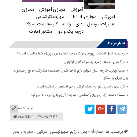
آموزش مجازی
آموزش مجازی
ICDL مهارت
کارشناس
آموزش مجازی
های رایانه کار
معاملات املاک_
تعمیرات موبایل
درجه یک و دو
مشاور املاک
اخبار مرتبط
راهنمای کامل انتخاب پروفیل فولادی: چه ابعادی برای پروژه شما مناسب است؟
بزرگ‌ترین حمله روسیه به شبکه گازی اوکراین
بیانیه وزارت خارجه ایران درباره لازم‌ الاجرا شدن «معاهده مشارکت جامع راهبردی»
بین تهران و مسکو
گاردین: بازسازی غزه به سبک کوشنر و بلر، استعمار بزک‌شده است
مسکو نقشه اوکراین برای کشاندن ناتو به درگیری با روسیه را فاش کرد
لینک کوتاه
برچسب ها :
انصارالله - یمن
،
رژیم صهیونیستی اسرائیل
،
سوریه
،
یمن