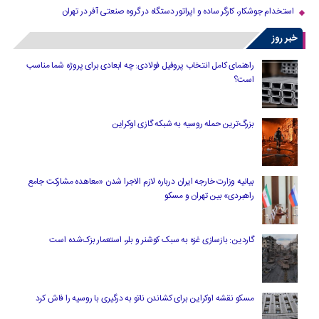
استخدام جوشکار، کارگر ساده و اپراتور دستگاه در گروه صنعتی آفر در تهران
خبر روز
راهنمای کامل انتخاب پروفیل فولادی: چه ابعادی برای پروژه شما مناسب
است؟
بزرگ‌ترین حمله روسیه به شبکه گازی اوکراین
بیانیه وزارت خارجه ایران درباره لازم‌ الاجرا شدن «معاهده مشارکت جامع
راهبردی» بین تهران و مسکو
گاردین: بازسازی غزه به سبک کوشنر و بلر، استعمار بزک‌شده است
مسکو نقشه اوکراین برای کشاندن ناتو به درگیری با روسیه را فاش کرد