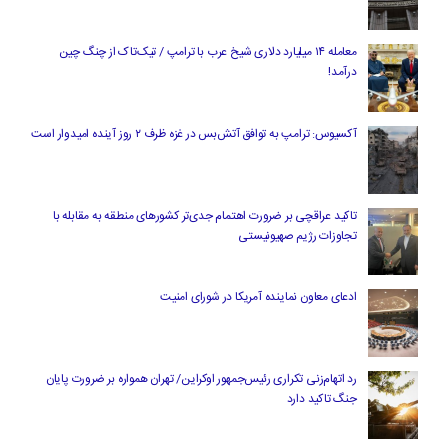
معامله ۱۴ میلیارد دلاری شیخ عرب با ترامپ / تیک‌تاک از چنگ چین
درآمد!
آکسیوس: ترامپ به توافق آتش‌بس در غزه ظرف ۲ روز آینده امیدوار است
تاکید عراقچی بر ضرورت اهتمام جدی‌تر کشورهای منطقه به مقابله با
تجاوزات رژیم صهیونیستی
ادعای معاون نماینده آمریکا در شورای امنیت
رد اتهام‌زنی تکراری رئیس‌جمهور اوکراین/ تهران همواره بر ضرورت پایان
جنگ تاکید دارد