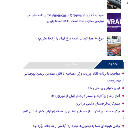
سرمایه گذاری Americas FX News 3 اکتبر: داده های غیر
تولیدی مخلوط شده است. USD عمدتا پایین.
مرغ ۸۰ هزار تومانی آمد/ مرغ ارزان را از کجا بخریم؟
جدید
محبوب
مهاجرت با برنامه کانادا پرزنت ورکر: مصاحبه با آقای مهندس نریمان پورطلایی
از مهاجریست
ایران کمپانی رونمایی شد!
آغاز ارائه ویزا کارت و مستر کارت در ایران از شهریور ۱۴۰۱
سیم کارت گرجستان دائمی در ایران
چگونه مطب پزشکان را از محیطی استرس زا به فضای آرام بخش تبدیل کنیم
؟
وقتی هیوندای شما به بهترین‌ها نیاز دارد؛ آرامش را به جاده برگردانید