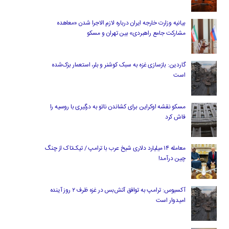
بیانیه وزارت خارجه ایران درباره لازم‌ الاجرا شدن «معاهده
مشارکت جامع راهبردی» بین تهران و مسکو
گاردین: بازسازی غزه به سبک کوشنر و بلر، استعمار بزک‌شده
است
مسکو نقشه اوکراین برای کشاندن ناتو به درگیری با روسیه را
فاش کرد
معامله ۱۴ میلیارد دلاری شیخ عرب با ترامپ / تیک‌تاک از چنگ
چین درآمد!
آکسیوس: ترامپ به توافق آتش‌بس در غزه ظرف ۲ روز آینده
امیدوار است