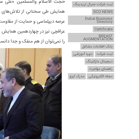
حجت الاسلام والمسلمین «علی سعی
ثبت شرکت جنرال تریدینگ
همایش طی سخنانی از تلاش‌های شجا
RCO NEWS
Dubai Business
عرصه دیپلماسی و حمایت از مقاومت 
Directory
Certificate
عراقچی نیز در چهاردهمین همایش 
BREAST
AUGMENTATION
را نمی‌توان از هم منفک و جدا دانست بلکه این ۲ مک
بانک اطلاعات مشاغل
ثبت شرکت
دوره آموزشی
دیجیتال مارکتینگ
راهنمای مهاجرت
مجله الکترونیکی
مدرک ایزو