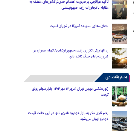
تاکید عراقچی بر ضرورت اهتمام جدی‌تر کشورهای منطقه به
مقابله با تجاوزات رژیم صهیونیستی
ادعای معاون نماینده آمریکا در شورای امنیت
رد اتهام‌زنی تکراری رئیس‌جمهور اوکراین/ تهران همواره بر
ضرورت پایان جنگ تاکید دارد
اخبار اقتصادی
رکوردشکنی بورس تهران امروز ۱۲ مهر ۱۴۰۴| بازار سهام رونق
گرفت
زخم کاری دلار به بازار خودرو/ نادری: تنها در این حالت قیمت
خودرو نزولی می‌شود