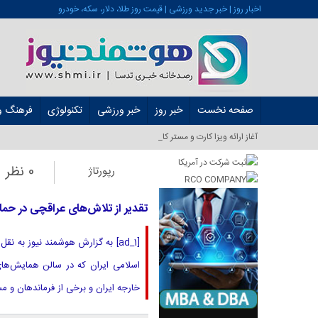
اخبار روز | خبر جدید ورزشی | قیمت روز طلا، دلار، سکه، خودرو
صفحه نخست
خبر روز
خبر ورزشی
تکنولوژی
فرهنگ و 
آغاز ارائه ویزا کارت و مستر کارت در ایران از _
0 نظر
رپورتاژ
تقدیر از تلاش‌های عراقچی در حما
[ad_1] به گزارش هوشمند نیوز به
اسلامی ایران که در سالن همایش‌ها
خارجه ایران و برخی از فرماندهان و 