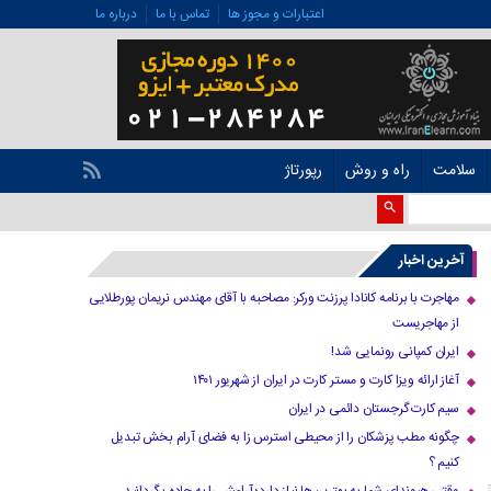
اعتبارات و مجوز ها
تماس با ما
درباره ما
سلامت
راه و روش
رپورتاژ
آخرین اخبار
مهاجرت با برنامه کانادا پرزنت ورکر: مصاحبه با آقای مهندس نریمان پورطلایی
از مهاجریست
ایران کمپانی رونمایی شد!
آغاز ارائه ویزا کارت و مستر کارت در ایران از شهریور ۱۴۰۱
سیم کارت گرجستان دائمی در ایران
چگونه مطب پزشکان را از محیطی استرس زا به فضای آرام بخش تبدیل
کنیم ؟