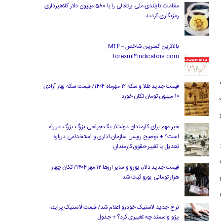
مقامات تایلندی ملی پرتغالی را با 580 میلیون دلار کلاهبرداری
رمزنگاری کردند
بالاترین کمترین شاخص MT4 –
forexmt4indicators.com
قیمت جدید طلا و سکه ۱۲ مهرماه ۱۴۰۴/ قیمت سکه بهار آزادی
۱۰ میلیون تومان تکان خورد
خبر مهم برای کارمندان دولت/ یک جراحی بزرگ بزرگ در راه
است؟ + توضیح رییس سازمان اداری و استخدامی درباره
تعدیل یا تغییر حقوق کارمندان
قیمت جدید دلار، یورو و سایر ارزها ۱۲ مهر ۱۴۰۴/ تکان چهار
هزار تومانی یورو ثبت شد
نرخ جدید لاستیک خودرو اعلام شد/ قیمت لاستیک پراید،
پژو و سمند چه تغییری کرد؟ + جدول