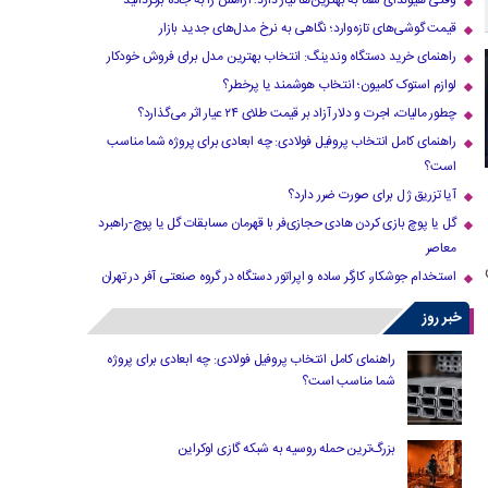
وقتی هیوندای شما به بهترین‌ها نیاز دارد؛ آرامش را به جاده برگردانید
قیمت گوشی‌های تازه‌وارد؛ نگاهی به نرخ مدل‌های جدید بازار
راهنمای خرید دستگاه وندینگ: انتخاب بهترین مدل برای فروش خودکار
لوازم استوک کامیون؛ انتخاب هوشمند یا پرخطر؟
چطور مالیات، اجرت و دلار آزاد بر قیمت طلای ۲۴ عیار اثر می‌گذارد؟
راهنمای کامل انتخاب پروفیل فولادی: چه ابعادی برای پروژه شما مناسب
است؟
آیا تزریق ژل برای صورت ضرر دارد​؟
گل یا پوچ بازی کردن هادی حجازی‌فر با قهرمان مسابقات گل یا پوچ-راهبرد
معاصر
استخدام جوشکار، کارگر ساده و اپراتور دستگاه در گروه صنعتی آفر در تهران
خبر روز
راهنمای کامل انتخاب پروفیل فولادی: چه ابعادی برای پروژه
شما مناسب است؟
بزرگ‌ترین حمله روسیه به شبکه گازی اوکراین