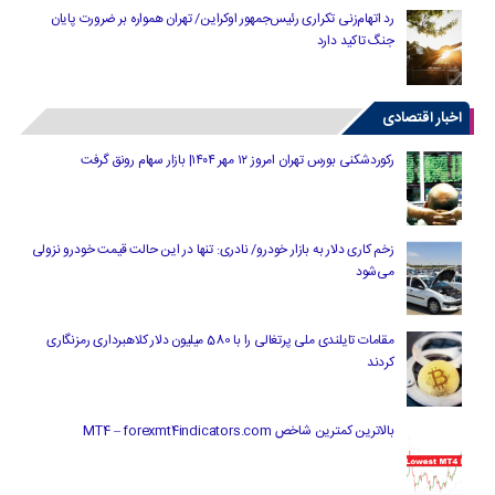
رد اتهام‌زنی تکراری رئیس‌جمهور اوکراین/ تهران همواره بر ضرورت پایان
جنگ تاکید دارد
اخبار اقتصادی
رکوردشکنی بورس تهران امروز ۱۲ مهر ۱۴۰۴| بازار سهام رونق گرفت
زخم کاری دلار به بازار خودرو/ نادری: تنها در این حالت قیمت خودرو نزولی
می‌شود
مقامات تایلندی ملی پرتغالی را با 580 میلیون دلار کلاهبرداری رمزنگاری
کردند
بالاترین کمترین شاخص MT4 – forexmt4indicators.com