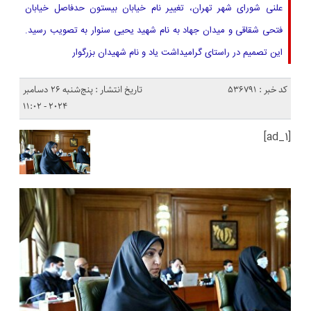
علنی شورای شهر تهران، تغییر نام خیابان بیستون حدفاصل خیابان
فتحی شقاقی و میدان جهاد به نام شهید یحیی سنوار به تصویب رسید.
این تصمیم در راستای گرامیداشت یاد و نام شهیدان بزرگوار
کد خبر : 536791
تاریخ انتشار : پنج‌شنبه 26 دسامبر
2024 - 11:02
[ad_1]