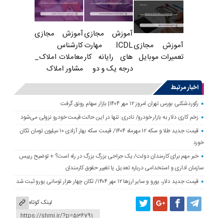
آموزش مجازی
آموزش مجازی
ICDL مهارت
کارشناس
آموزش مجازی
های رایانه کار
معاملات املاک_
تعمیرات موبایل
درجه یک و دو
مشاور املاک
اخبار مرتبط
رکوردشکنی بورس تهران امروز ۱۲ مهر ۱۴۰۴| بازار سهام رونق گرفت
زخم کاری دلار به بازار خودرو/ نادری: تنها در این حالت قیمت خودرو نزولی می‌شود
قیمت جدید طلا و سکه ۱۲ مهرماه ۱۴۰۴/ قیمت سکه بهار آزادی ۱۰ میلیون تومان تکان
خورد
خبر مهم برای کارمندان دولت/ یک جراحی بزرگ بزرگ در راه است؟ + توضیح رییس
سازمان اداری و استخدامی درباره تعدیل یا تغییر حقوق کارمندان
قیمت جدید دلار، یورو و سایر ارزها ۱۲ مهر ۱۴۰۴/ تکان چهار هزار تومانی یورو ثبت شد
لینک کوتاه