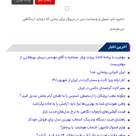
ذخیره نام، ایمیل و وبسایت من در مرورگر برای زمانی که دوباره دیدگاهی
می‌نویسم.
آخرین اخبار
مهاجرت با برنامه کانادا پرزنت ورکر: مصاحبه با آقای مهندس نریمان پورطلایی از
مهاجریست
ایران کمپانی رونمایی شد!
آغاز ارائه ویزا کارت و مستر کارت در ایران از شهریور ۱۴۰۱
سیم کارت گرجستان دائمی در ایران
چگونه مطب پزشکان را از محیطی استرس زا به فضای آرام بخش تبدیل کنیم ؟
وقتی هیوندای شما به بهترین‌ها نیاز دارد؛ آرامش را به جاده برگردانید
قیمت گوشی‌های تازه‌وارد؛ نگاهی به نرخ مدل‌های جدید بازار
راهنمای خرید دستگاه وندینگ: انتخاب بهترین مدل برای فروش خودکار
لوازم استوک کامیون؛ انتخاب هوشمند یا پرخطر؟
چطور مالیات، اجرت و دلار آزاد بر قیمت طلای ۲۴ عیار اثر می‌گذارد؟