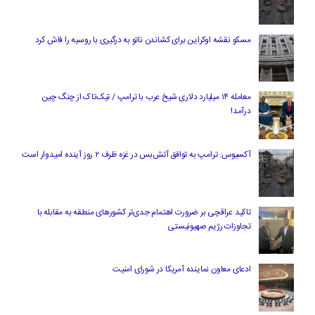
مسکو نقشه اوکراین برای کشاندن ناتو به درگیری با روسیه را فاش کرد
معامله ۱۴ میلیارد دلاری شیخ عرب با ترامپ / تیک‌تاک از چنگ چین
درآمد!
آکسیوس: ترامپ به توافق آتش‌بس در غزه ظرف ۲ روز آینده امیدوار است
تاکید عراقچی بر ضرورت اهتمام جدی‌تر کشورهای منطقه به مقابله با
تجاوزات رژیم صهیونیستی
ادعای معاون نماینده آمریکا در شورای امنیت