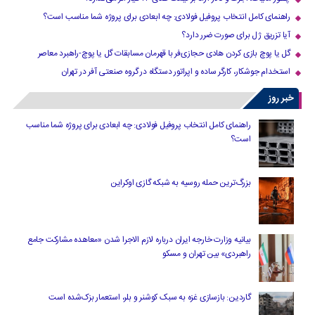
راهنمای کامل انتخاب پروفیل فولادی: چه ابعادی برای پروژه شما مناسب است؟
آیا تزریق ژل برای صورت ضرر دارد​؟
گل یا پوچ بازی کردن هادی حجازی‌فر با قهرمان مسابقات گل یا پوچ-راهبرد معاصر
استخدام جوشکار، کارگر ساده و اپراتور دستگاه در گروه صنعتی آفر در تهران
خبر روز
راهنمای کامل انتخاب پروفیل فولادی: چه ابعادی برای پروژه شما مناسب
است؟
بزرگ‌ترین حمله روسیه به شبکه گازی اوکراین
بیانیه وزارت خارجه ایران درباره لازم‌ الاجرا شدن «معاهده مشارکت جامع
راهبردی» بین تهران و مسکو
گاردین: بازسازی غزه به سبک کوشنر و بلر، استعمار بزک‌شده است