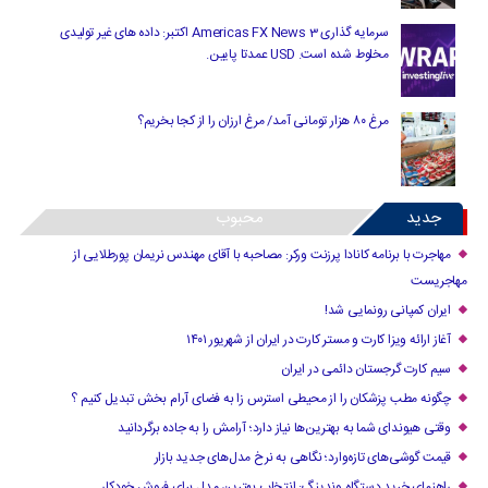
سرمایه گذاری Americas FX News 3 اکتبر: داده های غیر تولیدی
مخلوط شده است. USD عمدتا پایین.
مرغ ۸۰ هزار تومانی آمد/ مرغ ارزان را از کجا بخریم؟
جدید
محبوب
مهاجرت با برنامه کانادا پرزنت ورکر: مصاحبه با آقای مهندس نریمان پورطلایی از
مهاجریست
ایران کمپانی رونمایی شد!
آغاز ارائه ویزا کارت و مستر کارت در ایران از شهریور ۱۴۰۱
سیم کارت گرجستان دائمی در ایران
چگونه مطب پزشکان را از محیطی استرس زا به فضای آرام بخش تبدیل کنیم ؟
وقتی هیوندای شما به بهترین‌ها نیاز دارد؛ آرامش را به جاده برگردانید
قیمت گوشی‌های تازه‌وارد؛ نگاهی به نرخ مدل‌های جدید بازار
راهنمای خرید دستگاه وندینگ: انتخاب بهترین مدل برای فروش خودکار