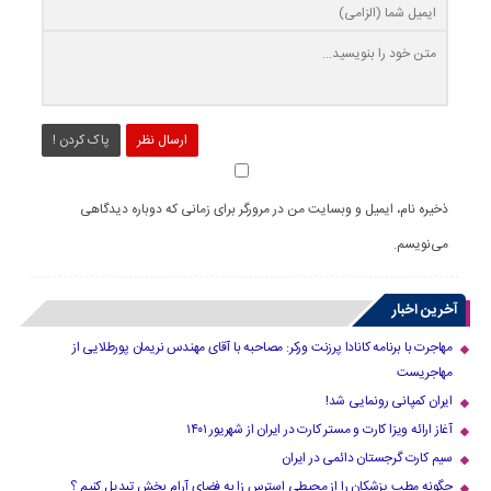
ارسال نظر
پاک کردن !
ذخیره نام، ایمیل و وبسایت من در مرورگر برای زمانی که دوباره دیدگاهی
می‌نویسم.
آخرین اخبار
مهاجرت با برنامه کانادا پرزنت ورکر: مصاحبه با آقای مهندس نریمان پورطلایی از
مهاجریست
ایران کمپانی رونمایی شد!
آغاز ارائه ویزا کارت و مستر کارت در ایران از شهریور ۱۴۰۱
سیم کارت گرجستان دائمی در ایران
چگونه مطب پزشکان را از محیطی استرس زا به فضای آرام بخش تبدیل کنیم ؟