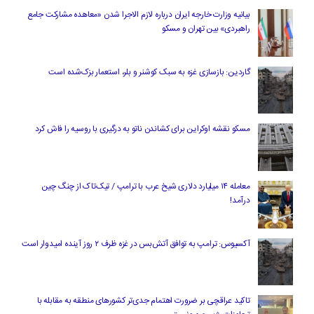
بیانیه وزارت خارجه ایران درباره لازم‌ الاجرا شدن «معاهده مشارکت جامع
راهبردی» بین تهران و مسکو
گاردین: بازسازی غزه به سبک کوشنر و بلر، استعمار بزک‌شده است
مسکو نقشه اوکراین برای کشاندن ناتو به درگیری با روسیه را فاش کرد
معامله ۱۴ میلیارد دلاری شیخ عرب با ترامپ / تیک‌تاک از چنگ چین
درآمد!
آکسیوس: ترامپ به توافق آتش‌بس در غزه ظرف ۲ روز آینده امیدوار است
تاکید عراقچی بر ضرورت اهتمام جدی‌تر کشورهای منطقه به مقابله با