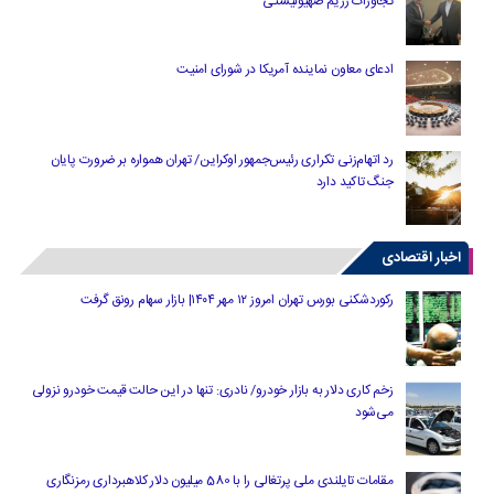
تجاوزات رژیم صهیونیستی
ادعای معاون نماینده آمریکا در شورای امنیت
رد اتهام‌زنی تکراری رئیس‌جمهور اوکراین/ تهران همواره بر ضرورت پایان
جنگ تاکید دارد
اخبار اقتصادی
رکوردشکنی بورس تهران امروز ۱۲ مهر ۱۴۰۴| بازار سهام رونق گرفت
زخم کاری دلار به بازار خودرو/ نادری: تنها در این حالت قیمت خودرو نزولی
می‌شود
مقامات تایلندی ملی پرتغالی را با 580 میلیون دلار کلاهبرداری رمزنگاری