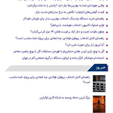
وقتی هیوندای شما به بهترین‌ها نیاز دارد؛ آرامش را به جاده برگردانید
قیمت گوشی‌های تازه‌وارد؛ نگاهی به نرخ مدل‌های جدید بازار
راهنمای خرید دستگاه وندینگ: انتخاب بهترین مدل برای فروش خودکار
لوازم استوک کامیون؛ انتخاب هوشمند یا پرخطر؟
چطور مالیات، اجرت و دلار آزاد بر قیمت طلای ۲۴ عیار اثر می‌گذارد؟
راهنمای کامل انتخاب پروفیل فولادی: چه ابعادی برای پروژه شما مناسب است؟
آیا تزریق ژل برای صورت ضرر دارد​؟
گل یا پوچ بازی کردن هادی حجازی‌فر با قهرمان مسابقات گل یا پوچ-راهبرد معاصر
استخدام جوشکار، کارگر ساده و اپراتور دستگاه در گروه صنعتی آفر در تهران
خبر روز
راهنمای کامل انتخاب پروفیل فولادی: چه ابعادی برای پروژه شما مناسب
است؟
بزرگ‌ترین حمله روسیه به شبکه گازی اوکراین