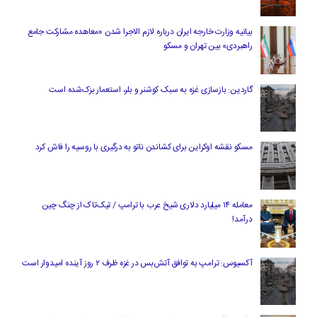
بیانیه وزارت خارجه ایران درباره لازم‌ الاجرا شدن «معاهده مشارکت جامع
راهبردی» بین تهران و مسکو
گاردین: بازسازی غزه به سبک کوشنر و بلر، استعمار بزک‌شده است
مسکو نقشه اوکراین برای کشاندن ناتو به درگیری با روسیه را فاش کرد
معامله ۱۴ میلیارد دلاری شیخ عرب با ترامپ / تیک‌تاک از چنگ چین
درآمد!
آکسیوس: ترامپ به توافق آتش‌بس در غزه ظرف ۲ روز آینده امیدوار است