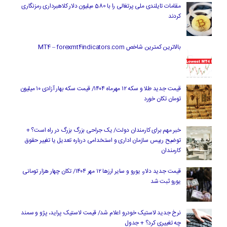
مقامات تایلندی ملی پرتغالی را با 580 میلیون دلار کلاهبرداری رمزنگاری
کردند
بالاترین کمترین شاخص MT4 – forexmt4indicators.com
قیمت جدید طلا و سکه ۱۲ مهرماه ۱۴۰۴/ قیمت سکه بهار آزادی ۱۰ میلیون
تومان تکان خورد
خبر مهم برای کارمندان دولت/ یک جراحی بزرگ بزرگ در راه است؟ +
توضیح رییس سازمان اداری و استخدامی درباره تعدیل یا تغییر حقوق
کارمندان
قیمت جدید دلار، یورو و سایر ارزها ۱۲ مهر ۱۴۰۴/ تکان چهار هزار تومانی
یورو ثبت شد
نرخ جدید لاستیک خودرو اعلام شد/ قیمت لاستیک پراید، پژو و سمند
چه تغییری کرد؟ + جدول