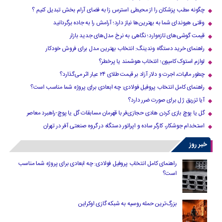
چگونه مطب پزشکان را از محیطی استرس زا به فضای آرام بخش تبدیل کنیم ؟
وقتی هیوندای شما به بهترین‌ها نیاز دارد؛ آرامش را به جاده برگردانید
قیمت گوشی‌های تازه‌وارد؛ نگاهی به نرخ مدل‌های جدید بازار
راهنمای خرید دستگاه وندینگ: انتخاب بهترین مدل برای فروش خودکار
لوازم استوک کامیون؛ انتخاب هوشمند یا پرخطر؟
چطور مالیات، اجرت و دلار آزاد بر قیمت طلای ۲۴ عیار اثر می‌گذارد؟
راهنمای کامل انتخاب پروفیل فولادی: چه ابعادی برای پروژه شما مناسب است؟
آیا تزریق ژل برای صورت ضرر دارد​؟
گل یا پوچ بازی کردن هادی حجازی‌فر با قهرمان مسابقات گل یا پوچ-راهبرد معاصر
استخدام جوشکار، کارگر ساده و اپراتور دستگاه در گروه صنعتی آفر در تهران
خبر روز
راهنمای کامل انتخاب پروفیل فولادی: چه ابعادی برای پروژه شما مناسب
است؟
بزرگ‌ترین حمله روسیه به شبکه گازی اوکراین