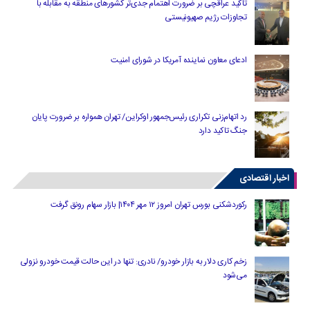
تاکید عراقچی بر ضرورت اهتمام جدی‌تر کشورهای منطقه به مقابله با
تجاوزات رژیم صهیونیستی
ادعای معاون نماینده آمریکا در شورای امنیت
رد اتهام‌زنی تکراری رئیس‌جمهور اوکراین/ تهران همواره بر ضرورت پایان
جنگ تاکید دارد
اخبار اقتصادی
رکوردشکنی بورس تهران امروز ۱۲ مهر ۱۴۰۴| بازار سهام رونق گرفت
زخم کاری دلار به بازار خودرو/ نادری: تنها در این حالت قیمت خودرو نزولی
می‌شود