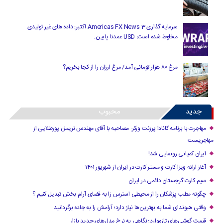
سرمایه گذاری Americas FX News 3 اکتبر: داده های غیر تولیدی
مخلوط شده است. USD عمدتا پایین.
مرغ ۸۰ هزار تومانی آمد/ مرغ ارزان را از کجا بخریم؟
جدید
محبوب
مهاجرت با برنامه کانادا پرزنت ورکر: مصاحبه با آقای مهندس نریمان پورطلایی از
مهاجریست
ایران کمپانی رونمایی شد!
آغاز ارائه ویزا کارت و مستر کارت در ایران از شهریور ۱۴۰۱
سیم کارت گرجستان دائمی در ایران
چگونه مطب پزشکان را از محیطی استرس زا به فضای آرام بخش تبدیل کنیم ؟
وقتی هیوندای شما به بهترین‌ها نیاز دارد؛ آرامش را به جاده برگردانید
قیمت گوشی‌های تازه‌وارد؛ نگاهی به نرخ مدل‌های جدید بازار