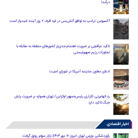
درآمد!
آکسیوس: ترامپ به توافق آتش‌بس در غزه ظرف ۲ روز آینده امیدوار است
تاکید عراقچی بر ضرورت اهتمام جدی‌تر کشورهای منطقه به مقابله با
تجاوزات رژیم صهیونیستی
ادعای معاون نماینده آمریکا در شورای امنیت
رد اتهام‌زنی تکراری رئیس‌جمهور اوکراین/ تهران همواره بر ضرورت پایان
جنگ تاکید دارد
اخبار اقتصادی
رکوردشکنی بورس تهران امروز ۱۲ مهر ۱۴۰۴| بازار سهام رونق گرفت