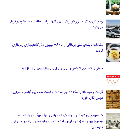
زخم کاری دلار به بازار خودرو/ نادری: تنها در این حالت قیمت خودرو نزولی
می‌شود
مقامات تایلندی ملی پرتغالی را با 580 میلیون دلار کلاهبرداری رمزنگاری
کردند
بالاترین کمترین شاخص MT4 – forexmt4indicators.com
قیمت جدید طلا و سکه ۱۲ مهرماه ۱۴۰۴/ قیمت سکه بهار آزادی ۱۰ میلیون
تومان تکان خورد
خبر مهم برای کارمندان دولت/ یک جراحی بزرگ بزرگ در راه است؟ +
توضیح رییس سازمان اداری و استخدامی درباره تعدیل یا تغییر حقوق
کارمندان