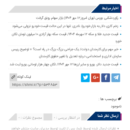
اخبار مرتبط
رکوردشکنی بورس تهران امروز ۱۲ مهر ۱۴۰۴| بازار سهام رونق گرفت
زخم کاری دلار به بازار خودرو/ نادری: تنها در این حالت قیمت خودرو نزولی می‌شود
قیمت جدید طلا و سکه ۱۲ مهرماه ۱۴۰۴/ قیمت سکه بهار آزادی ۱۰ میلیون تومان تکان
خورد
خبر مهم برای کارمندان دولت/ یک جراحی بزرگ بزرگ در راه است؟ + توضیح رییس
سازمان اداری و استخدامی درباره تعدیل یا تغییر حقوق کارمندان
قیمت جدید دلار، یورو و سایر ارزها ۱۲ مهر ۱۴۰۴/ تکان چهار هزار تومانی یورو ثبت شد
لینک کوتاه
برچسب ها :
ناموجود
ارسال نظر شما
انتشار یافته : 0
در انتظار بررسی : 0
مجموع نظرات : 0
نظرات ارسال شده توسط شما، پس از تایید توسط مدیران سایت منتشر خواهد