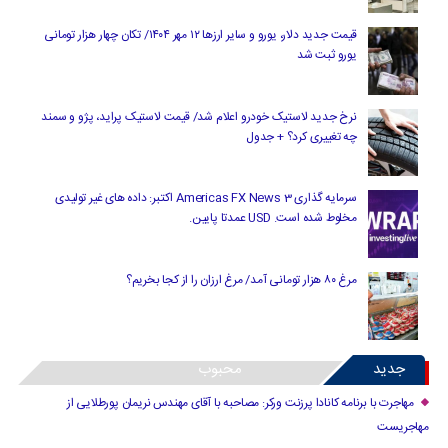
قیمت جدید دلار، یورو و سایر ارزها ۱۲ مهر ۱۴۰۴/ تکان چهار هزار تومانی
یورو ثبت شد
نرخ جدید لاستیک خودرو اعلام شد/ قیمت لاستیک پراید، پژو و سمند
چه تغییری کرد؟ + جدول
سرمایه گذاری Americas FX News 3 اکتبر: داده های غیر تولیدی
مخلوط شده است. USD عمدتا پایین.
مرغ ۸۰ هزار تومانی آمد/ مرغ ارزان را از کجا بخریم؟
جدید
محبوب
مهاجرت با برنامه کانادا پرزنت ورکر: مصاحبه با آقای مهندس نریمان پورطلایی از
مهاجریست