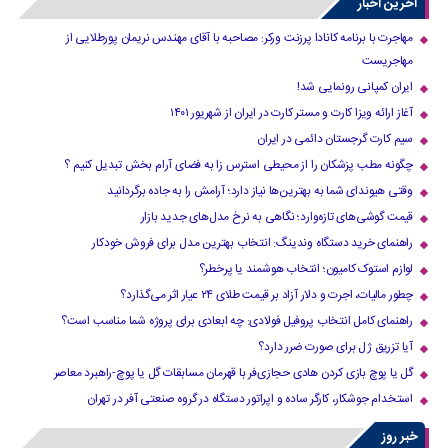
آخرین اخبار
مهاجرت با برنامه کانادا پرزنت ورکر: مصاحبه با آقای مهندس نریمان پورطلایی از
مهاجریست
ایران کمپانی رونمایی شد!
آغاز ارائه ویزا کارت و مستر کارت در ایران از شهریور ۱۴۰۱
سیم کارت گرجستان دائمی در ایران
چگونه مطب پزشکان را از محیطی استرس زا به فضای آرام بخش تبدیل کنیم ؟
وقتی هیوندای شما به بهترین‌ها نیاز دارد؛ آرامش را به جاده برگردانید
قیمت گوشی‌های تازه‌وارد؛ نگاهی به نرخ مدل‌های جدید بازار
راهنمای خرید دستگاه وندینگ: انتخاب بهترین مدل برای فروش خودکار
لوازم استوک کامیون؛ انتخاب هوشمند یا پرخطر؟
چطور مالیات، اجرت و دلار آزاد بر قیمت طلای ۲۴ عیار اثر می‌گذارد؟
راهنمای کامل انتخاب پروفیل فولادی: چه ابعادی برای پروژه شما مناسب است؟
آیا تزریق ژل برای صورت ضرر دارد​؟
گل یا پوچ بازی کردن هادی حجازی‌فر با قهرمان مسابقات گل یا پوچ-راهبرد معاصر
استخدام جوشکار، کارگر ساده و اپراتور دستگاه در گروه صنعتی آفر در تهران
خبر روز