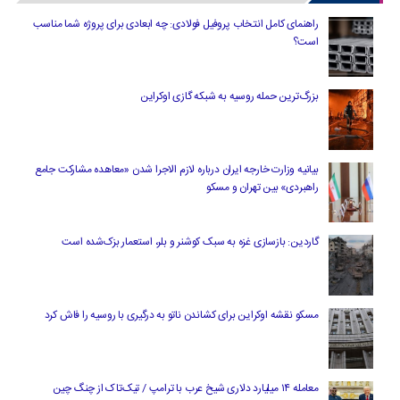
راهنمای کامل انتخاب پروفیل فولادی: چه ابعادی برای پروژه شما مناسب
است؟
بزرگ‌ترین حمله روسیه به شبکه گازی اوکراین
بیانیه وزارت خارجه ایران درباره لازم‌ الاجرا شدن «معاهده مشارکت جامع
راهبردی» بین تهران و مسکو
گاردین: بازسازی غزه به سبک کوشنر و بلر، استعمار بزک‌شده است
مسکو نقشه اوکراین برای کشاندن ناتو به درگیری با روسیه را فاش کرد
معامله ۱۴ میلیارد دلاری شیخ عرب با ترامپ / تیک‌تاک از چنگ چین