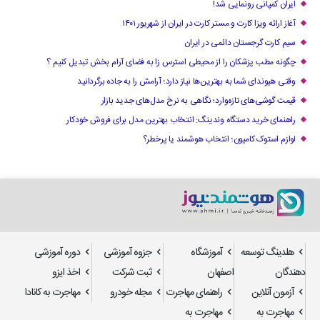
ایران کمپانی رونمایی شد!
آغاز ارائه ویزا کارت و مستر کارت در ایران از شهریور ۱۴۰۱
سیم کارت گرجستان دائمی در ایران
چگونه مطب پزشکان را از محیطی استرس زا به فضای آرام بخش تبدیل کنیم ؟
وقتی هیوندای شما به بهترین‌ها نیاز دارد؛ آرامش را به جاده برگردانید
قیمت گوشی‌های تازه‌وارد؛ نگاهی به نرخ مدل‌های جدید بازار
راهنمای خرید دستگاه وندینگ: انتخاب بهترین مدل برای فروش خودکار
لوازم استوک کامیون؛ انتخاب هوشمند یا پرخطر؟
هلدینگ توسعه
آموزشگاه
جزوه آموزشی
دوره آموزشی
دهندگان
اصفهان
ثبت شرکت
اخذ ایزو
آزمون آنلاین
راهنمای مهاجرت
مجله خودرو
مهاجرت به کانادا
مهاجرت به
مهاجرت به