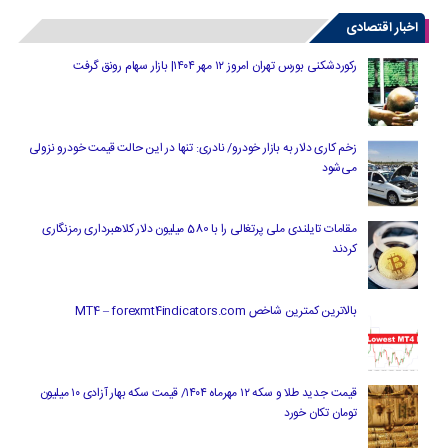
اخبار اقتصادی
رکوردشکنی بورس تهران امروز ۱۲ مهر ۱۴۰۴| بازار سهام رونق گرفت
زخم کاری دلار به بازار خودرو/ نادری: تنها در این حالت قیمت خودرو نزولی
می‌شود
مقامات تایلندی ملی پرتغالی را با 580 میلیون دلار کلاهبرداری رمزنگاری
کردند
بالاترین کمترین شاخص MT4 – forexmt4indicators.com
قیمت جدید طلا و سکه ۱۲ مهرماه ۱۴۰۴/ قیمت سکه بهار آزادی ۱۰ میلیون
تومان تکان خورد