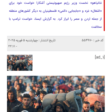
نتانیاهو» نخست وزیر رژیم صهیونیستی آشکارا خواست خود برای
«اشغال» غزه و «جابجایی دائمی» فلسطینیان به دیگر کشورهای منطقه
از جمله اردن و مصر را ابراز کرد. به گزارش ایسنا، خواست ترامپ با
مخالفت
کد خبر : 554970
تاریخ انتشار : چهارشنبه 5 فوریه 2025
- 22:11
[ad_1]