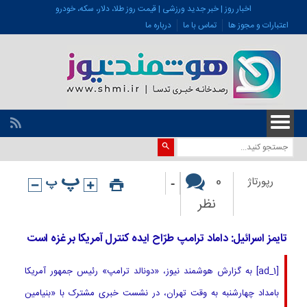
اخبار روز | خبر جدید ورزشی | قیمت روز طلا، دلار، سکه، خودرو
اعتبارات و مجوز ها
تماس با ما
درباره ما
-
0
رپورتاژ
نظر
تایمز اسرائیل: داماد ترامپ طرّاح ایده کنترل آمریکا بر غزه است
[ad_1] به گزارش هوشمند نیوز، «دونالد ترامپ» رئیس جمهور آمریکا
بامداد چهارشنبه به وقت تهران، در نشست خبری مشترک با «بنیامین