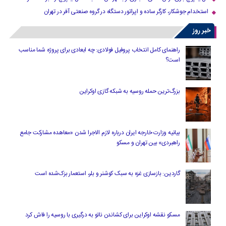
استخدام جوشکار، کارگر ساده و اپراتور دستگاه در گروه صنعتی آفر در تهران
خبر روز
راهنمای کامل انتخاب پروفیل فولادی: چه ابعادی برای پروژه شما مناسب
است؟
بزرگ‌ترین حمله روسیه به شبکه گازی اوکراین
بیانیه وزارت خارجه ایران درباره لازم‌ الاجرا شدن «معاهده مشارکت جامع
راهبردی» بین تهران و مسکو
گاردین: بازسازی غزه به سبک کوشنر و بلر، استعمار بزک‌شده است
مسکو نقشه اوکراین برای کشاندن ناتو به درگیری با روسیه را فاش کرد