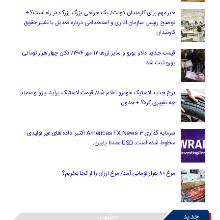
خبر مهم برای کارمندان دولت/ یک جراحی بزرگ بزرگ در راه است؟ +
توضیح رییس سازمان اداری و استخدامی درباره تعدیل یا تغییر حقوق
کارمندان
قیمت جدید دلار، یورو و سایر ارزها ۱۲ مهر ۱۴۰۴/ تکان چهار هزار تومانی
یورو ثبت شد
نرخ جدید لاستیک خودرو اعلام شد/ قیمت لاستیک پراید، پژو و سمند
چه تغییری کرد؟ + جدول
سرمایه گذاری Americas FX News 3 اکتبر: داده های غیر تولیدی
مخلوط شده است. USD عمدتا پایین.
مرغ ۸۰ هزار تومانی آمد/ مرغ ارزان را از کجا بخریم؟
جدید
محبوب