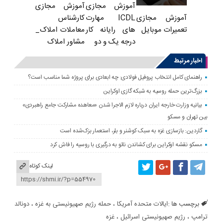
آموزش مجازی
آموزش مجازی
ICDL مهارت
کارشناس
آموزش مجازی
های رایانه کار
معاملات املاک_
تعمیرات موبایل
درجه یک و دو
مشاور املاک
اخبار مرتبط
راهنمای کامل انتخاب پروفیل فولادی: چه ابعادی برای پروژه شما مناسب است؟
بزرگ‌ترین حمله روسیه به شبکه گازی اوکراین
بیانیه وزارت خارجه ایران درباره لازم‌ الاجرا شدن «معاهده مشارکت جامع راهبردی»
بین تهران و مسکو
گاردین: بازسازی غزه به سبک کوشنر و بلر، استعمار بزک‌شده است
مسکو نقشه اوکراین برای کشاندن ناتو به درگیری با روسیه را فاش کرد
لینک کوتاه
برچسب ها :
ایالات متحده آمریکا
،
حمله رژیم صهیونیستی به غزه
،
دونالد
ترامپ
،
رژیم صهیونیستی اسرائیل
،
غزه