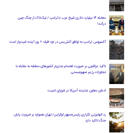
معامله ۱۴ میلیارد دلاری شیخ عرب با ترامپ / تیک‌تاک از چنگ چین
درآمد!
آکسیوس: ترامپ به توافق آتش‌بس در غزه ظرف ۲ روز آینده امیدوار است
تاکید عراقچی بر ضرورت اهتمام جدی‌تر کشورهای منطقه به مقابله با
تجاوزات رژیم صهیونیستی
ادعای معاون نماینده آمریکا در شورای امنیت
رد اتهام‌زنی تکراری رئیس‌جمهور اوکراین/ تهران همواره بر ضرورت پایان
جنگ تاکید دارد