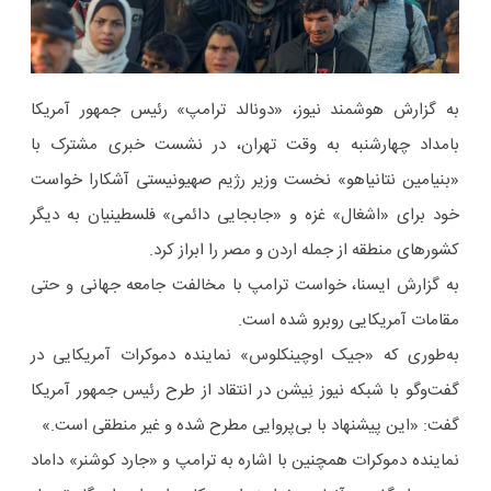
به گزارش هوشمند نیوز، «دونالد ترامپ» رئیس جمهور آمریکا
بامداد چهارشنبه به وقت تهران، در نشست خبری مشترک با
«بنیامین نتانیاهو» نخست وزیر رژیم صهیونیستی آشکارا خواست
خود برای «اشغال» غزه و «جابجایی دائمی» فلسطینیان به دیگر
کشورهای منطقه از جمله اردن و مصر را ابراز کرد.
به گزارش ایسنا، خواست ترامپ با مخالفت جامعه جهانی و حتی
مقامات آمریکایی روبرو شده است.
به‌طوری که «جیک اوچینکلوس» نماینده دموکرات آمریکایی در
گفت‌وگو با شبکه نیوز نِیشن در انتقاد از طرح رئیس جمهور آمریکا
گفت: «این پیشنهاد با بی‌پروایی مطرح شده و غیر منطقی است.»
نماینده دموکرات همچنین با اشاره به ترامپ و «جارد کوشنر» داماد