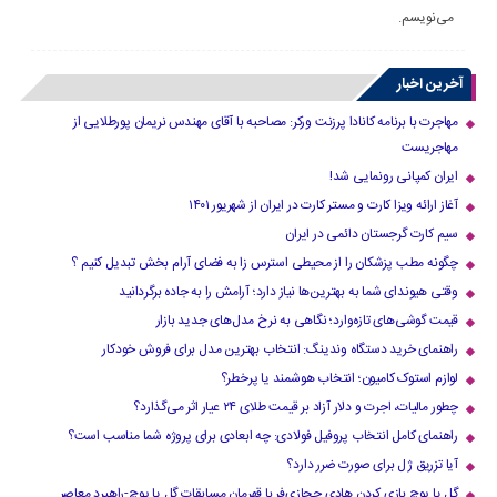
می‌نویسم.
آخرین اخبار
مهاجرت با برنامه کانادا پرزنت ورکر: مصاحبه با آقای مهندس نریمان پورطلایی از
مهاجریست
ایران کمپانی رونمایی شد!
آغاز ارائه ویزا کارت و مستر کارت در ایران از شهریور ۱۴۰۱
سیم کارت گرجستان دائمی در ایران
چگونه مطب پزشکان را از محیطی استرس زا به فضای آرام بخش تبدیل کنیم ؟
وقتی هیوندای شما به بهترین‌ها نیاز دارد؛ آرامش را به جاده برگردانید
قیمت گوشی‌های تازه‌وارد؛ نگاهی به نرخ مدل‌های جدید بازار
راهنمای خرید دستگاه وندینگ: انتخاب بهترین مدل برای فروش خودکار
لوازم استوک کامیون؛ انتخاب هوشمند یا پرخطر؟
چطور مالیات، اجرت و دلار آزاد بر قیمت طلای ۲۴ عیار اثر می‌گذارد؟
راهنمای کامل انتخاب پروفیل فولادی: چه ابعادی برای پروژه شما مناسب است؟
آیا تزریق ژل برای صورت ضرر دارد​؟
گل یا پوچ بازی کردن هادی حجازی‌فر با قهرمان مسابقات گل یا پوچ-راهبرد معاصر