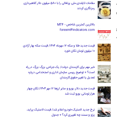
مقامات تایلندی ملی پرتغالی را با 580 میلیون دلار کلاهبرداری
رمزنگاری کردند
بالاترین کمترین شاخص MT4 –
forexmt4indicators.com
قیمت جدید طلا و سکه ۱۲ مهرماه ۱۴۰۴/ قیمت سکه بهار آزادی
۱۰ میلیون تومان تکان خورد
خبر مهم برای کارمندان دولت/ یک جراحی بزرگ بزرگ در راه
است؟ + توضیح رییس سازمان اداری و استخدامی درباره
تعدیل یا تغییر حقوق کارمندان
قیمت جدید دلار، یورو و سایر ارزها ۱۲ مهر ۱۴۰۴/ تکان چهار
هزار تومانی یورو ثبت شد
نرخ جدید لاستیک خودرو اعلام شد/ قیمت لاستیک پراید،
پژو و سمند چه تغییری کرد؟ + جدول