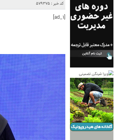
کد خبر : 579375
[ad_1]