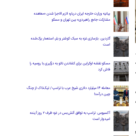
بیانیه وزارت خارجه ایران درباره لازم‌ الاجرا شدن «معاهده
مشارکت جامع راهبردی» بین تهران و مسکو
گاردین: بازسازی غزه به سبک کوشنر و بلر، استعمار بزک‌شده
است
مسکو نقشه اوکراین برای کشاندن ناتو به درگیری با روسیه را
فاش کرد
معامله ۱۴ میلیارد دلاری شیخ عرب با ترامپ / تیک‌تاک از چنگ
چین درآمد!
آکسیوس: ترامپ به توافق آتش‌بس در غزه ظرف ۲ روز آینده
امیدوار است
ن