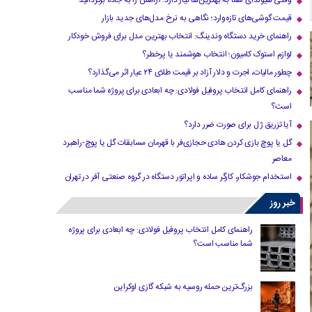
وقتی هیوندای شما به بهترین‌ها نیاز دارد؛ آرامش را به جاده برگردانید
قیمت گوشی‌های تازه‌وارد؛ نگاهی به نرخ مدل‌های جدید بازار
راهنمای خرید دستگاه وندینگ: انتخاب بهترین مدل برای فروش خودکار
لوازم استوک کامیون؛ انتخاب هوشمند یا پرخطر؟
چطور مالیات، اجرت و دلار آزاد بر قیمت طلای ۲۴ عیار اثر می‌گذارد؟
راهنمای کامل انتخاب پروفیل فولادی: چه ابعادی برای پروژه شما مناسب
است؟
آیا تزریق ژل برای صورت ضرر دارد​؟
گل یا پوچ بازی کردن هادی حجازی‌فر با قهرمان مسابقات گل یا پوچ-راهبرد
معاصر
استخدام جوشکار، کارگر ساده و اپراتور دستگاه در گروه صنعتی آفر در تهران
خبر روز
راهنمای کامل انتخاب پروفیل فولادی: چه ابعادی برای پروژه
شما مناسب است؟
بزرگ‌ترین حمله روسیه به شبکه گازی اوکراین