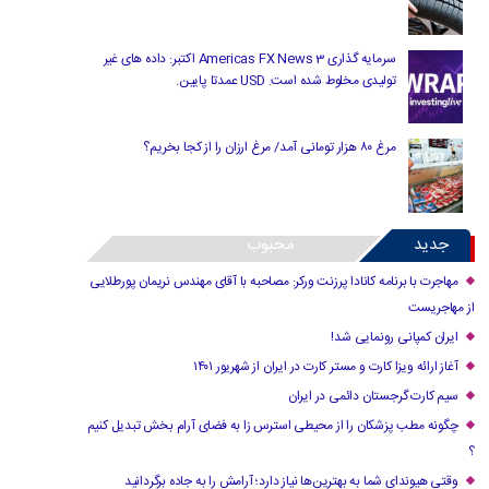
سرمایه گذاری Americas FX News 3 اکتبر: داده های غیر
تولیدی مخلوط شده است. USD عمدتا پایین.
مرغ ۸۰ هزار تومانی آمد/ مرغ ارزان را از کجا بخریم؟
جدید
محبوب
مهاجرت با برنامه کانادا پرزنت ورکر: مصاحبه با آقای مهندس نریمان پورطلایی
از مهاجریست
ایران کمپانی رونمایی شد!
آغاز ارائه ویزا کارت و مستر کارت در ایران از شهریور ۱۴۰۱
سیم کارت گرجستان دائمی در ایران
چگونه مطب پزشکان را از محیطی استرس زا به فضای آرام بخش تبدیل کنیم
؟
وقتی هیوندای شما به بهترین‌ها نیاز دارد؛ آرامش را به جاده برگردانید