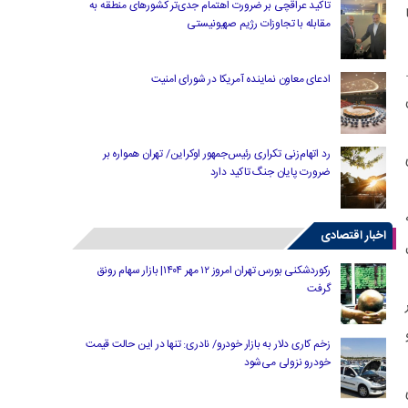
تاکید عراقچی بر ضرورت اهتمام جدی‌تر کشورهای منطقه به
مقابله با تجاوزات رژیم صهیونیستی
ادعای معاون نماینده آمریکا در شورای امنیت
رد اتهام‌زنی تکراری رئیس‌جمهور اوکراین/ تهران همواره بر
ضرورت پایان جنگ تاکید دارد
اخبار اقتصادی
رکوردشکنی بورس تهران امروز ۱۲ مهر ۱۴۰۴| بازار سهام رونق
گرفت
زخم کاری دلار به بازار خودرو/ نادری: تنها در این حالت قیمت
خودرو نزولی می‌شود