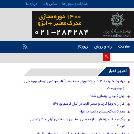
اعتبارات و مجوز ها
تماس با ما
درباره ما
سلامت
راه و روش
رپورتاژ
آخرین اخبار
مهاجرت با برنامه کانادا پرزنت ورکر: مصاحبه با آقای مهندس نریمان پورطلایی
از مهاجریست
ایران کمپانی رونمایی شد!
آغاز ارائه ویزا کارت و مستر کارت در ایران از شهریور ۱۴۰۱
سیم کارت گرجستان دائمی در ایران
چگونه مطب پزشکان را از محیطی استرس زا به فضای آرام بخش تبدیل
کنیم ؟