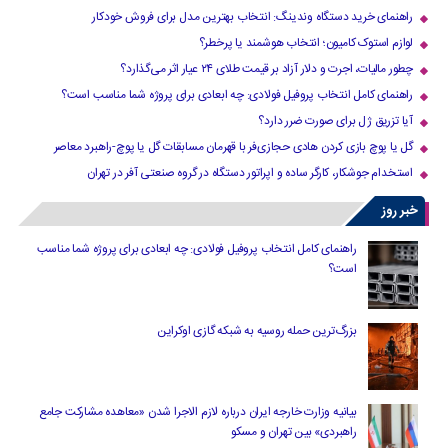
راهنمای خرید دستگاه وندینگ: انتخاب بهترین مدل برای فروش خودکار
لوازم استوک کامیون؛ انتخاب هوشمند یا پرخطر؟
چطور مالیات، اجرت و دلار آزاد بر قیمت طلای ۲۴ عیار اثر می‌گذارد؟
راهنمای کامل انتخاب پروفیل فولادی: چه ابعادی برای پروژه شما مناسب است؟
آیا تزریق ژل برای صورت ضرر دارد​؟
گل یا پوچ بازی کردن هادی حجازی‌فر با قهرمان مسابقات گل یا پوچ-راهبرد معاصر
استخدام جوشکار، کارگر ساده و اپراتور دستگاه در گروه صنعتی آفر در تهران
خبر روز
راهنمای کامل انتخاب پروفیل فولادی: چه ابعادی برای پروژه شما مناسب
است؟
بزرگ‌ترین حمله روسیه به شبکه گازی اوکراین
بیانیه وزارت خارجه ایران درباره لازم‌ الاجرا شدن «معاهده مشارکت جامع
راهبردی» بین تهران و مسکو