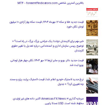
بالاترین کمترین شاخص MT4 – forexmt4indicators.com
قیمت جدید طلا و سکه ۱۲ مهرماه ۱۴۰۴/ قیمت سکه بهار آزادی ۱۰ میلیون
تومان تکان خورد
خبر مهم برای کارمندان دولت/ یک جراحی بزرگ بزرگ در راه است؟ +
توضیح رییس سازمان اداری و استخدامی درباره تعدیل یا تغییر حقوق
کارمندان
قیمت جدید دلار، یورو و سایر ارزها ۱۲ مهر ۱۴۰۴/ تکان چهار هزار تومانی
یورو ثبت شد
نرخ جدید لاستیک خودرو اعلام شد/ قیمت لاستیک پراید، پژو و سمند
چه تغییری کرد؟ + جدول
سرمایه گذاری Americas FX News 3 اکتبر: داده های غیر تولیدی
مخلوط شده است. USD عمدتا پایین.