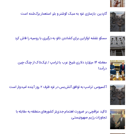
گاردین: بازسازی غزه به سبک کوشنر و بلر، استعمار بزک‌شده است
مسکو نقشه اوکراین برای کشاندن ناتو به درگیری با روسیه را فاش کرد
معامله ۱۴ میلیارد دلاری شیخ عرب با ترامپ / تیک‌تاک از چنگ چین
درآمد!
آکسیوس: ترامپ به توافق آتش‌بس در غزه ظرف ۲ روز آینده امیدوار است
تاکید عراقچی بر ضرورت اهتمام جدی‌تر کشورهای منطقه به مقابله با
تجاوزات رژیم صهیونیستی