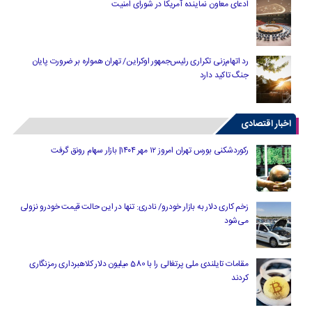
ادعای معاون نماینده آمریکا در شورای امنیت
رد اتهام‌زنی تکراری رئیس‌جمهور اوکراین/ تهران همواره بر ضرورت پایان
جنگ تاکید دارد
اخبار اقتصادی
رکوردشکنی بورس تهران امروز ۱۲ مهر ۱۴۰۴| بازار سهام رونق گرفت
زخم کاری دلار به بازار خودرو/ نادری: تنها در این حالت قیمت خودرو نزولی
می‌شود
مقامات تایلندی ملی پرتغالی را با 580 میلیون دلار کلاهبرداری رمزنگاری
کردند