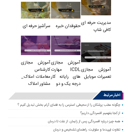
مدیریت حرفه ای
حقوقدان خبره
سرآشپز حرفه ای
کافی شاپ
آموزش مجازی
آموزش مجازی
ICDL مهارت
کارشناس
آموزش مجازی
های رایانه کار
معاملات املاک_
تعمیرات موبایل
درجه یک و دو
مشاور املاک
اخبار مرتبط
چگونه مطب پزشکان را از محیطی استرس زا به فضای آرام بخش تبدیل کنیم ؟
از کجا بفهمیم افسردگی داریم؟
همه چیز درباره افسردگی پس از زایمان: از علت تا درمان
تفاوت لیپیدما و سلولیت: راهنمای تشخیص و درمان