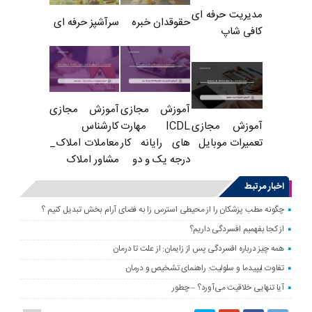
مدیریت حرفه ای
حقوقدان خبره
سرآشپز حرفه ای
کافی شاپ
آموزش مجازی
آموزش مجازی
ICDL مهارت
کارشناس
آموزش مجازی
های رایانه کار
معاملات املاک_
تعمیرات موبایل
درجه یک و دو
مشاور املاک
اخبار مرتبط
چگونه مطب پزشکان را از محیطی استرس زا به فضای آرام بخش تبدیل کنیم ؟
از کجا بفهمیم افسردگی داریم؟
همه چیز درباره افسردگی پس از زایمان: از علت تا درمان
تفاوت لیپیدما و سلولیت: راهنمای تشخیص و درمان
آیا تنهایی خلاقیت می‌آورد؟ – چطور