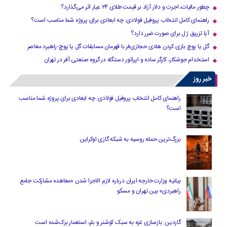
چطور مالیات، اجرت و دلار آزاد بر قیمت طلای ۲۴ عیار اثر می‌گذارد؟
راهنمای کامل انتخاب پروفیل فولادی: چه ابعادی برای پروژه شما مناسب است؟
آیا تزریق ژل برای صورت ضرر دارد​؟
گل یا پوچ بازی کردن هادی حجازی‌فر با قهرمان مسابقات گل یا پوچ-راهبرد معاصر
استخدام جوشکار، کارگر ساده و اپراتور دستگاه در گروه صنعتی آفر در تهران
خبر روز
راهنمای کامل انتخاب پروفیل فولادی: چه ابعادی برای پروژه شما مناسب
است؟
بزرگ‌ترین حمله روسیه به شبکه گازی اوکراین
بیانیه وزارت خارجه ایران درباره لازم‌ الاجرا شدن «معاهده مشارکت جامع
راهبردی» بین تهران و مسکو
گاردین: بازسازی غزه به سبک کوشنر و بلر، استعمار بزک‌شده است