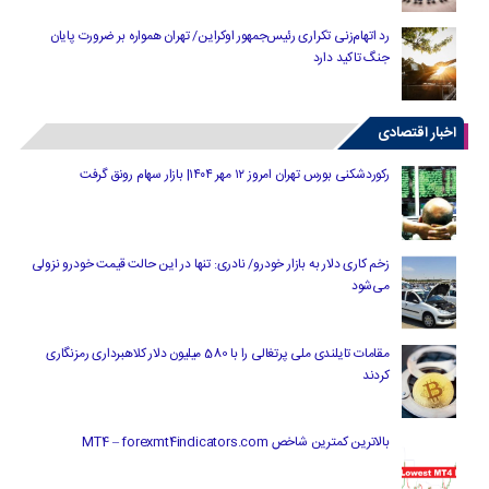
رد اتهام‌زنی تکراری رئیس‌جمهور اوکراین/ تهران همواره بر ضرورت پایان
جنگ تاکید دارد
اخبار اقتصادی
رکوردشکنی بورس تهران امروز ۱۲ مهر ۱۴۰۴| بازار سهام رونق گرفت
زخم کاری دلار به بازار خودرو/ نادری: تنها در این حالت قیمت خودرو نزولی
می‌شود
مقامات تایلندی ملی پرتغالی را با 580 میلیون دلار کلاهبرداری رمزنگاری
کردند
بالاترین کمترین شاخص MT4 – forexmt4indicators.com