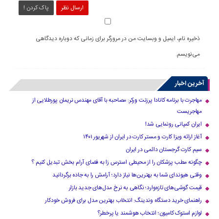
ارسال نظر
پاک کردن !
ذخیره نام، ایمیل و وبسایت من در مرورگر برای زمانی که دوباره دیدگاهی
می‌نویسم.
آخرین اخبار
مهاجرت با برنامه کانادا پرزنت ورکر: مصاحبه با آقای مهندس نریمان پورطلایی از
مهاجریست
ایران کمپانی رونمایی شد!
آغاز ارائه ویزا کارت و مستر کارت در ایران از شهریور ۱۴۰۱
سیم کارت گرجستان دائمی در ایران
چگونه مطب پزشکان را از محیطی استرس زا به فضای آرام بخش تبدیل کنیم ؟
وقتی هیوندای شما به بهترین‌ها نیاز دارد؛ آرامش را به جاده برگردانید
قیمت گوشی‌های تازه‌وارد؛ نگاهی به نرخ مدل‌های جدید بازار
راهنمای خرید دستگاه وندینگ: انتخاب بهترین مدل برای فروش خودکار
لوازم استوک کامیون؛ انتخاب هوشمند یا پرخطر؟