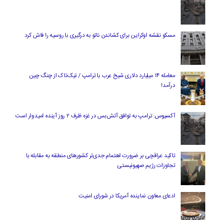
مسکو نقشه اوکراین برای کشاندن ناتو به درگیری با روسیه را فاش کرد
معامله ۱۴ میلیارد دلاری شیخ عرب با ترامپ / تیک‌تاک از چنگ چین
درآمد!
آکسیوس: ترامپ به توافق آتش‌بس در غزه ظرف ۲ روز آینده امیدوار است
تاکید عراقچی بر ضرورت اهتمام جدی‌تر کشورهای منطقه به مقابله با
تجاوزات رژیم صهیونیستی
ادعای معاون نماینده آمریکا در شورای امنیت