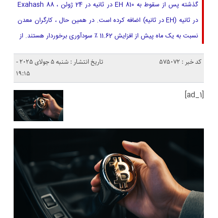
گذشته پس از سقوط به 810 EH در ثانیه در 24 ژوئن ، 88 Exahash
در ثانیه (EH در ثانیه) اضافه کرده است. در همین حال ، کارگران معدن
نسبت به یک ماه پیش از افزایش 11.62 ٪ سودآوری برخوردار هستند. از
کد خبر : 575072
تاریخ انتشار : شنبه 5 جولای 2025 -
19:15
[ad_1]