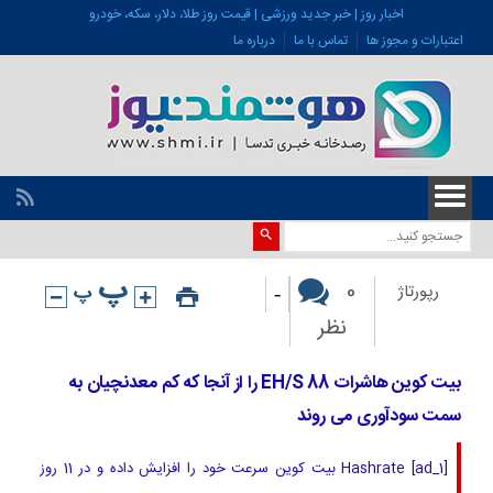
اخبار روز | خبر جدید ورزشی | قیمت روز طلا، دلار، سکه، خودرو
اعتبارات و مجوز ها
تماس با ما
درباره ما
-
0
رپورتاژ
نظر
بیت کوین هاشرات 88 EH/S را از آنجا که کم معدنچیان به
سمت سودآوری می روند
[ad_1] Hashrate بیت کوین سرعت خود را افزایش داده و در 11 روز