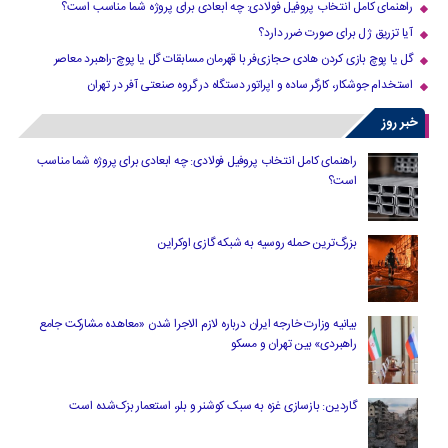
راهنمای کامل انتخاب پروفیل فولادی: چه ابعادی برای پروژه شما مناسب است؟
آیا تزریق ژل برای صورت ضرر دارد​؟
گل یا پوچ بازی کردن هادی حجازی‌فر با قهرمان مسابقات گل یا پوچ-راهبرد معاصر
استخدام جوشکار، کارگر ساده و اپراتور دستگاه در گروه صنعتی آفر در تهران
خبر روز
راهنمای کامل انتخاب پروفیل فولادی: چه ابعادی برای پروژه شما مناسب
است؟
بزرگ‌ترین حمله روسیه به شبکه گازی اوکراین
بیانیه وزارت خارجه ایران درباره لازم‌ الاجرا شدن «معاهده مشارکت جامع
راهبردی» بین تهران و مسکو
گاردین: بازسازی غزه به سبک کوشنر و بلر، استعمار بزک‌شده است