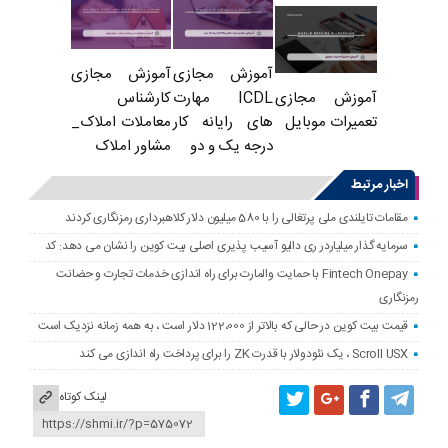
آموزش مجازی
آموزش مجازی
ICDL مهارت
کارشناس
آموزش مجازی
های رایانه کار
معاملات املاک_
تعمیرات موبایل
درجه یک و دو
مشاور املاک
اخبار مرتبط
مقامات تایلندی ملی پرتغالی را با 580 میلیون دلار کلاهبرداری رمزنگاری کردند
سرمایه گذار میلیاردر ری دالیو آسیب پذیری اصلی بیت کوین را نشان می دهد: کد
Fintech Onepay با حمایت والمارت برای راه اندازی خدمات تجارت و حضانت
رمزنگاری
قیمت بیت کوین در حالی که بالاتر از 122،000 دلار است ، به همه زمانه نزدیک است
Scroll USX ، یک نئودولار با قدرت ZK را برای پرداخت راه اندازی می کند
لینک کوتاه