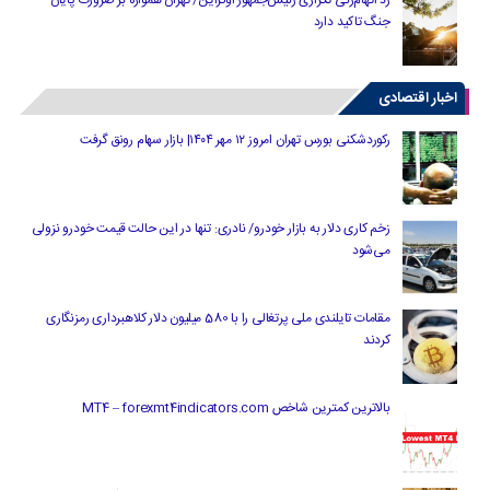
جنگ تاکید دارد
اخبار اقتصادی
رکوردشکنی بورس تهران امروز ۱۲ مهر ۱۴۰۴| بازار سهام رونق گرفت
زخم کاری دلار به بازار خودرو/ نادری: تنها در این حالت قیمت خودرو نزولی
می‌شود
مقامات تایلندی ملی پرتغالی را با 580 میلیون دلار کلاهبرداری رمزنگاری
کردند
بالاترین کمترین شاخص MT4 – forexmt4indicators.com