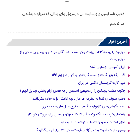
ذخیره نام، ایمیل و وبسایت من در مرورگر برای زمانی که دوباره دیدگاهی
می‌نویسم.
آخرین اخبار
مهاجرت با برنامه کانادا پرزنت ورکر: مصاحبه با آقای مهندس نریمان پورطلایی از
مهاجریست
ایران کمپانی رونمایی شد!
آغاز ارائه ویزا کارت و مستر کارت در ایران از شهریور ۱۴۰۱
سیم کارت گرجستان دائمی در ایران
چگونه مطب پزشکان را از محیطی استرس زا به فضای آرام بخش تبدیل کنیم ؟
وقتی هیوندای شما به بهترین‌ها نیاز دارد؛ آرامش را به جاده برگردانید
قیمت گوشی‌های تازه‌وارد؛ نگاهی به نرخ مدل‌های جدید بازار
راهنمای خرید دستگاه وندینگ: انتخاب بهترین مدل برای فروش خودکار
لوازم استوک کامیون؛ انتخاب هوشمند یا پرخطر؟
چطور مالیات، اجرت و دلار آزاد بر قیمت طلای ۲۴ عیار اثر می‌گذارد؟