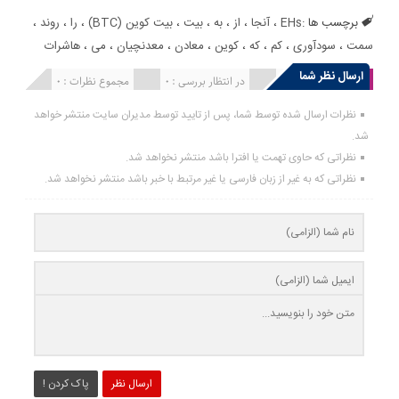
برچسب ها :
EHs
،
آنجا
،
از
،
به
،
بیت
،
بیت کوین (BTC)
،
را
،
روند
،
سمت
،
سودآوری
،
کم
،
که
،
کوین
،
معادن
،
معدنچیان
،
می
،
هاشرات
ارسال نظر شما
انتشار یافته : 0
در انتظار بررسی : 0
مجموع نظرات : 0
نظرات ارسال شده توسط شما، پس از تایید توسط مدیران سایت منتشر خواهد
شد.
نظراتی که حاوی تهمت یا افترا باشد منتشر نخواهد شد.
نظراتی که به غیر از زبان فارسی یا غیر مرتبط با خبر باشد منتشر نخواهد شد.
ارسال نظر
پاک کردن !