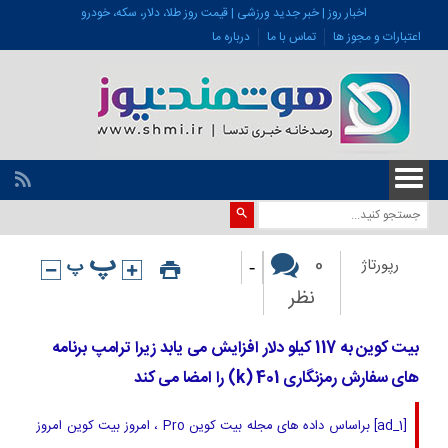
اخبار روز | خبر جدید ورزشی | قیمت روز طلا، دلار، سکه، خودرو
اعتبارات و مجوز ها
تماس با ما
درباره ما
-
0
رپورتاژ
نظر
بیت کوین به 117 کیلو دلار افزایش می یابد زیرا ترامپ برنامه
های سفارش رمزنگاری 401 (k) را امضا می کند
[ad_1] براساس داده های مجله بیت کوین Pro ، امروز بیت کوین امروز