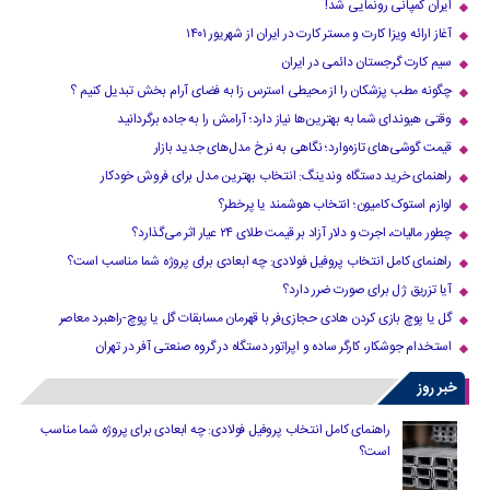
ایران کمپانی رونمایی شد!
آغاز ارائه ویزا کارت و مستر کارت در ایران از شهریور ۱۴۰۱
سیم کارت گرجستان دائمی در ایران
چگونه مطب پزشکان را از محیطی استرس زا به فضای آرام بخش تبدیل کنیم ؟
وقتی هیوندای شما به بهترین‌ها نیاز دارد؛ آرامش را به جاده برگردانید
قیمت گوشی‌های تازه‌وارد؛ نگاهی به نرخ مدل‌های جدید بازار
راهنمای خرید دستگاه وندینگ: انتخاب بهترین مدل برای فروش خودکار
لوازم استوک کامیون؛ انتخاب هوشمند یا پرخطر؟
چطور مالیات، اجرت و دلار آزاد بر قیمت طلای ۲۴ عیار اثر می‌گذارد؟
راهنمای کامل انتخاب پروفیل فولادی: چه ابعادی برای پروژه شما مناسب است؟
آیا تزریق ژل برای صورت ضرر دارد​؟
گل یا پوچ بازی کردن هادی حجازی‌فر با قهرمان مسابقات گل یا پوچ-راهبرد معاصر
استخدام جوشکار، کارگر ساده و اپراتور دستگاه در گروه صنعتی آفر در تهران
خبر روز
راهنمای کامل انتخاب پروفیل فولادی: چه ابعادی برای پروژه شما مناسب
است؟