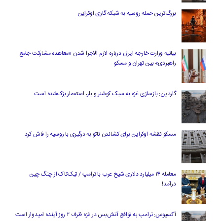
بزرگ‌ترین حمله روسیه به شبکه گازی اوکراین
بیانیه وزارت خارجه ایران درباره لازم‌ الاجرا شدن «معاهده مشارکت جامع
راهبردی» بین تهران و مسکو
گاردین: بازسازی غزه به سبک کوشنر و بلر، استعمار بزک‌شده است
مسکو نقشه اوکراین برای کشاندن ناتو به درگیری با روسیه را فاش کرد
معامله ۱۴ میلیارد دلاری شیخ عرب با ترامپ / تیک‌تاک از چنگ چین
درآمد!
آکسیوس: ترامپ به توافق آتش‌بس در غزه ظرف ۲ روز آینده امیدوار است