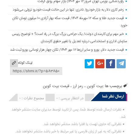
رکوردشکنی بورس تهران امروز ۱۲ مهر ۱۴۰۴| بازار سهام رونق گرفت
زخم کاری دلار به بازار خودرو/ نادری: تنها در این حالت قیمت خودرو نزولی می‌شود
قیمت جدید طلا و سکه ۱۲ مهرماه ۱۴۰۴/ قیمت سکه بهار آزادی ۱۰ میلیون تومان تکان
خورد
خبر مهم برای کارمندان دولت/ یک جراحی بزرگ بزرگ در راه است؟ + توضیح رییس
سازمان اداری و استخدامی درباره تعدیل یا تغییر حقوق کارمندان
قیمت جدید دلار، یورو و سایر ارزها ۱۲ مهر ۱۴۰۴/ تکان چهار هزار تومانی یورو ثبت شد
لینک کوتاه
برچسب ها :
بیت کوین
،
رمز ارز
،
قیمت بیت کوین
ارسال نظر شما
انتشار یافته : 0
در انتظار بررسی : 0
مجموع نظرات : 0
نظرات ارسال شده توسط شما، پس از تایید توسط مدیران سایت منتشر خواهد
شد.
نظراتی که حاوی تهمت یا افترا باشد منتشر نخواهد شد.
نظراتی که به غیر از زبان فارسی یا غیر مرتبط با خبر باشد منتشر نخواهد شد.