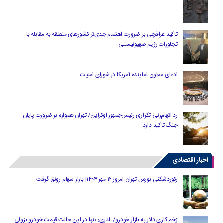
تاکید عراقچی بر ضرورت اهتمام جدی‌تر کشورهای منطقه به مقابله با
تجاوزات رژیم صهیونیستی
ادعای معاون نماینده آمریکا در شورای امنیت
رد اتهام‌زنی تکراری رئیس‌جمهور اوکراین/ تهران همواره بر ضرورت پایان
جنگ تاکید دارد
اخبار اقتصادی
رکوردشکنی بورس تهران امروز ۱۲ مهر ۱۴۰۴| بازار سهام رونق گرفت
زخم کاری دلار به بازار خودرو/ نادری: تنها در این حالت قیمت خودرو نزولی