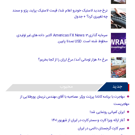
نرخ جدید لاستیک خودرو اعلام شد/ قیمت لاستیک پراید، پژو و سمند
چه تغییری کرد؟ + جدول
سرمایه گذاری Americas FX News 3 اکتبر: داده های غیر تولیدی
مخلوط شده است. USD عمدتا پایین.
مرغ ۸۰ هزار تومانی آمد/ مرغ ارزان را از کجا بخریم؟
جدید
محبوب
مهاجرت با برنامه کانادا پرزنت ورکر: مصاحبه با آقای مهندس نریمان پورطلایی از
مهاجریست
ایران کمپانی رونمایی شد!
آغاز ارائه ویزا کارت و مستر کارت در ایران از شهریور ۱۴۰۱
سیم کارت گرجستان دائمی در ایران