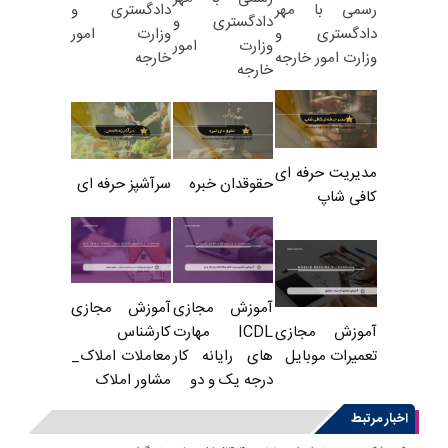
دادگستری و
رسمی با مهر
دادگستری و
وزارت امور
دادگستری و
وزارت امور
خارجه
وزارت امور خارجه
خارجه
مدیریت حرفه ای
حقوقدان خبره
سرآشپز حرفه ای
کافی شاپ
آموزش مجازی
آموزش مجازی
ICDL مهارت
کارشناس
آموزش مجازی
های رایانه کار
معاملات املاک_
تعمیرات موبایل
درجه یک و دو
مشاور املاک
اخبار مرتبط