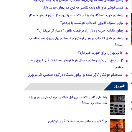
وقتی هیوندای شما به بهترین‌ها نیاز دارد؛ آرامش را به جاده برگردانید
قیمت گوشی‌های تازه‌وارد؛ نگاهی به نرخ مدل‌های جدید بازار
راهنمای خرید دستگاه وندینگ: انتخاب بهترین مدل برای فروش خودکار
لوازم استوک کامیون؛ انتخاب هوشمند یا پرخطر؟
چطور مالیات، اجرت و دلار آزاد بر قیمت طلای ۲۴ عیار اثر می‌گذارد؟
راهنمای کامل انتخاب پروفیل فولادی: چه ابعادی برای پروژه شما مناسب
است؟
آیا تزریق ژل برای صورت ضرر دارد​؟
گل یا پوچ بازی کردن هادی حجازی‌فر با قهرمان مسابقات گل یا پوچ-راهبرد
معاصر
استخدام جوشکار، کارگر ساده و اپراتور دستگاه در گروه صنعتی آفر در تهران
خبر روز
راهنمای کامل انتخاب پروفیل فولادی: چه ابعادی برای پروژه
شما مناسب است؟
 Willow
بزرگ‌ترین حمله روسیه به شبکه گازی اوکراین