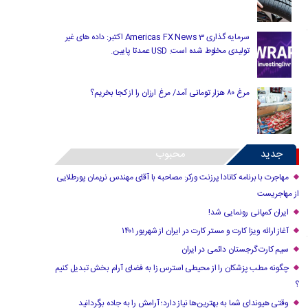
سرمایه گذاری Americas FX News 3 اکتبر: داده های غیر
تولیدی مخلوط شده است. USD عمدتا پایین.
مرغ ۸۰ هزار تومانی آمد/ مرغ ارزان را از کجا بخریم؟
جدید
محبوب
مهاجرت با برنامه کانادا پرزنت ورکر: مصاحبه با آقای مهندس نریمان پورطلایی
از مهاجریست
ایران کمپانی رونمایی شد!
آغاز ارائه ویزا کارت و مستر کارت در ایران از شهریور ۱۴۰۱
سیم کارت گرجستان دائمی در ایران
چگونه مطب پزشکان را از محیطی استرس زا به فضای آرام بخش تبدیل کنیم
؟
وقتی هیوندای شما به بهترین‌ها نیاز دارد؛ آرامش را به جاده برگردانید