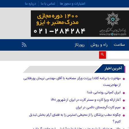
اعتبارات و مجوز ها
تماس با ما
درباره ما
سلامت
راه و روش
رپورتاژ
آخرین اخبار
مهاجرت با برنامه کانادا پرزنت ورکر: مصاحبه با آقای مهندس نریمان پورطلایی
از مهاجریست
ایران کمپانی رونمایی شد!
آغاز ارائه ویزا کارت و مستر کارت در ایران از شهریور ۱۴۰۱
سیم کارت گرجستان دائمی در ایران
چگونه مطب پزشکان را از محیطی استرس زا به فضای آرام بخش تبدیل
کنیم ؟