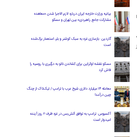
بیانیه وزارت خارجه ایران درباره لازم‌ الاجرا شدن «معاهده
ی را
مشارکت جامع راهبردی» بین تهران و مسکو
گاردین: بازسازی غزه به سبک کوشنر و بلر، استعمار بزک‌شده
است
ز
مسکو نقشه اوکراین برای کشاندن ناتو به درگیری با روسیه را
فاش کرد
معامله ۱۴ میلیارد دلاری شیخ عرب با ترامپ / تیک‌تاک از چنگ
چین درآمد!
آکسیوس: ترامپ به توافق آتش‌بس در غزه ظرف ۲ روز آینده
امیدوار است