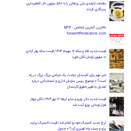
مقامات تایلندی ملی پرتغالی را با 580 میلیون دلار کلاهبرداری
رمزنگاری کردند
بالاترین کمترین شاخص MT4 –
forexmt4indicators.com
قیمت جدید طلا و سکه ۱۲ مهرماه ۱۴۰۴/ قیمت سکه بهار آزادی
۱۰ میلیون تومان تکان خورد
خبر مهم برای کارمندان دولت/ یک جراحی بزرگ بزرگ در راه
است؟ + توضیح رییس سازمان اداری و استخدامی درباره
تعدیل یا تغییر حقوق کارمندان
قیمت جدید دلار، یورو و سایر ارزها ۱۲ مهر ۱۴۰۴/ تکان چهار
هزار تومانی یورو ثبت شد
نرخ جدید لاستیک خودرو اعلام شد/ قیمت لاستیک پراید،
پژو و سمند چه تغییری کرد؟ + جدول