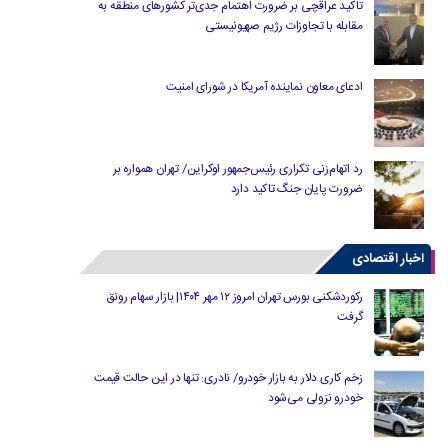
تاکید عراقچی بر ضرورت اهتمام جدی‌تر کشورهای منطقه به
مقابله با تجاوزات رژیم صهیونیستی
ادعای معاون نماینده آمریکا در شورای امنیت
رد اتهام‌زنی تکراری رئیس‌جمهور اوکراین/ تهران همواره بر
ضرورت پایان جنگ تاکید دارد
اخبار اقتصادی
رکوردشکنی بورس تهران امروز ۱۲ مهر ۱۴۰۴| بازار سهام رونق
گرفت
زخم کاری دلار به بازار خودرو/ نادری: تنها در این حالت قیمت
خودرو نزولی می‌شود