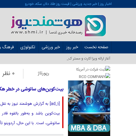
اخبار روز | خبر جدید ورزشی | قیمت روز طلا، دلار، سکه، خودرو
صفحه نخست
خبر روز
خبر ورزشی
تکنولوژی
فرهنگ و 
آغاز ارائه ویزا کارت و مستر کارت در ایران _
0 نظر
رپورتاژ
بیت‌کوین‌های ساتوشی در خطر هک؟
[ad_1] به گزارش هوشمند نیوز به ن
بیت‌کوین باشد و به‌طور بالقوه قاد
ساتوشی، است. با این حال، آردوینو تأ