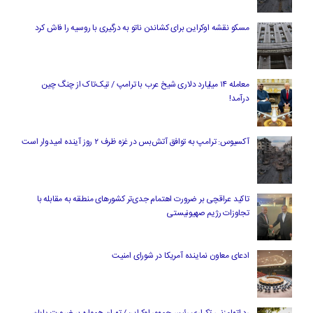
مسکو نقشه اوکراین برای کشاندن ناتو به درگیری با روسیه را فاش کرد
معامله ۱۴ میلیارد دلاری شیخ عرب با ترامپ / تیک‌تاک از چنگ چین
درآمد!
آکسیوس: ترامپ به توافق آتش‌بس در غزه ظرف ۲ روز آینده امیدوار است
تاکید عراقچی بر ضرورت اهتمام جدی‌تر کشورهای منطقه به مقابله با
تجاوزات رژیم صهیونیستی
ادعای معاون نماینده آمریکا در شورای امنیت
رد اتهام‌زنی تکراری رئیس‌جمهور اوکراین/ تهران همواره بر ضرورت پایان