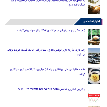
جنگ تاکید دارد
اخبار اقتصادی
رکوردشکنی بورس تهران امروز ۱۲ مهر ۱۴۰۴| بازار سهام رونق گرفت
زخم کاری دلار به بازار خودرو/ نادری: تنها در این حالت قیمت خودرو نزولی
می‌شود
مقامات تایلندی ملی پرتغالی را با 580 میلیون دلار کلاهبرداری رمزنگاری
کردند
بالاترین کمترین شاخص MT4 – forexmt4indicators.com