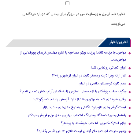
ذخیره نام، ایمیل و وبسایت من در مرورگر برای زمانی که دوباره دیدگاهی
می‌نویسم.
آخرین اخبار
مهاجرت با برنامه کانادا پرزنت ورکر: مصاحبه با آقای مهندس نریمان پورطلایی از
مهاجریست
ایران کمپانی رونمایی شد!
آغاز ارائه ویزا کارت و مستر کارت در ایران از شهریور ۱۴۰۱
سیم کارت گرجستان دائمی در ایران
چگونه مطب پزشکان را از محیطی استرس زا به فضای آرام بخش تبدیل کنیم ؟
وقتی هیوندای شما به بهترین‌ها نیاز دارد؛ آرامش را به جاده برگردانید
قیمت گوشی‌های تازه‌وارد؛ نگاهی به نرخ مدل‌های جدید بازار
راهنمای خرید دستگاه وندینگ: انتخاب بهترین مدل برای فروش خودکار
لوازم استوک کامیون؛ انتخاب هوشمند یا پرخطر؟
چطور مالیات، اجرت و دلار آزاد بر قیمت طلای ۲۴ عیار اثر می‌گذارد؟