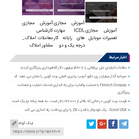
آموزش مجازی
آموزش مجازی
ICDL مهارت
کارشناس
آموزش مجازی
های رایانه کار
معاملات املاک_
تعمیرات موبایل
درجه یک و دو
مشاور املاک
اخبار مرتبط
مقامات تایلندی ملی پرتغالی را با 580 میلیون دلار کلاهبرداری رمزنگاری کردند
سرمایه گذار میلیاردر ری دالیو آسیب پذیری اصلی بیت کوین را نشان می دهد: کد
Fintech Onepay با حمایت والمارت برای راه اندازی خدمات تجارت و حضانت
رمزنگاری
قیمت بیت کوین در حالی که بالاتر از 122،000 دلار است ، به همه زمانه نزدیک است
Scroll USX ، یک نئودولار با قدرت ZK را برای پرداخت راه اندازی می کند
لینک کوتاه