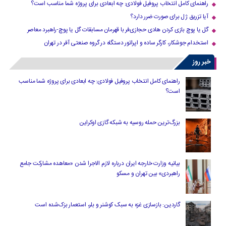
راهنمای کامل انتخاب پروفیل فولادی: چه ابعادی برای پروژه شما مناسب است؟
آیا تزریق ژل برای صورت ضرر دارد​؟
گل یا پوچ بازی کردن هادی حجازی‌فر با قهرمان مسابقات گل یا پوچ-راهبرد معاصر
استخدام جوشکار، کارگر ساده و اپراتور دستگاه در گروه صنعتی آفر در تهران
خبر روز
راهنمای کامل انتخاب پروفیل فولادی: چه ابعادی برای پروژه شما مناسب
است؟
بزرگ‌ترین حمله روسیه به شبکه گازی اوکراین
بیانیه وزارت خارجه ایران درباره لازم‌ الاجرا شدن «معاهده مشارکت جامع
راهبردی» بین تهران و مسکو
گاردین: بازسازی غزه به سبک کوشنر و بلر، استعمار بزک‌شده است