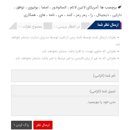
برچسب ها :
آمریکای لاتین لاتام
،
السالوادور
،
امضا
،
بولیوی
،
توافق
،
دارایی
،
دیجیتال
،
را
،
رمز رمز
،
کنند
،
می
،
نامه
،
های
،
همکاری
ارسال نظر شما
انتشار یافته : 0
در انتظار بررسی : 0
مجموع نظرات : 0
نظرات ارسال شده توسط شما، پس از تایید توسط مدیران سایت منتشر خواهد
شد.
نظراتی که حاوی تهمت یا افترا باشد منتشر نخواهد شد.
نظراتی که به غیر از زبان فارسی یا غیر مرتبط با خبر باشد منتشر نخواهد شد.
ارسال نظر
پاک کردن !